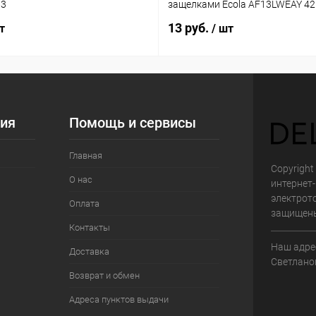
03
защелками Ecola AF13LWEAY 4
13 руб.
т
/ шт
ия
Помощь и сервисы
Главная
Copyright 
О нас
интернет
электрот
Оплата
защищен
Контакты
Наш адрес
Доставка
Светланов
Возврат и обмен
Адреса пунктов выдачи