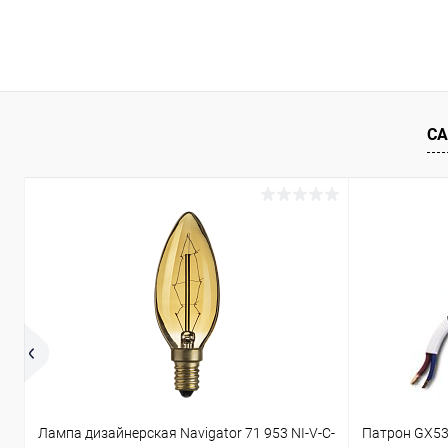
В корзину
Купить в 1 клик
Сравнение
Купить в 1
В избранное
В наличии
В избранн
СА
Лампа дизайнерская Navigator 71 953 NI-V-C-
Патрон GX53