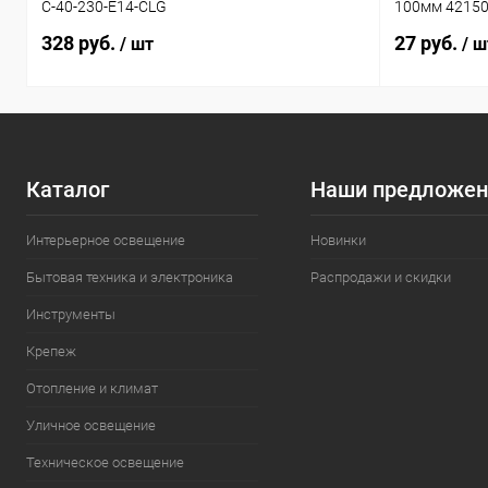
C-40-230-E14-CLG
100мм 4215
328 руб.
27 руб.
/ шт
/ ш
Каталог
Наши предложен
Интерьерное освещение
Новинки
Бытовая техника и электроника
Распродажи и скидки
Инструменты
Крепеж
Отопление и климат
Уличное освещение
Техническое освещение