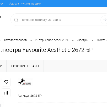
мен
Адреса пунктов выдачи
2
•
•
•
•
Каталог товаров
Интерьерное освещение
Люстры
Люстры
люстра Favourite Aesthetic 2672-5P
КИ
ПОХОЖИЕ ТОВАРЫ
Артикул:
2672-5P