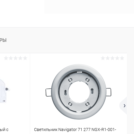
АРЫ
ый с
Светильник Navigator 71 277 NGX-R1-001-
П