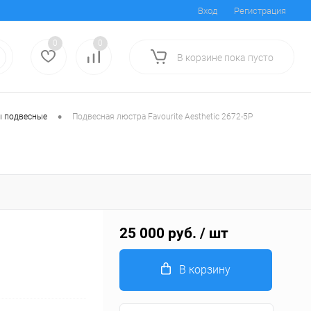
Вход
Регистрация
0
0
В корзине
пока
пусто
•
 подвесные
Подвесная люстра Favourite Aesthetic 2672-5P
25 000 руб.
/ шт
В корзину