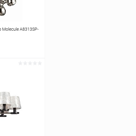
 Molecule A8313SP-
ину
Сравнение
В наличии