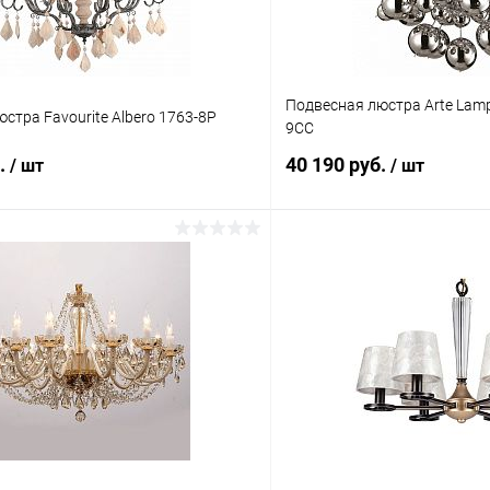
Подвесная люстра Arte Lamp
стра Favourite Albero 1763-8P
9CC
б.
40 190 руб.
/ шт
/ шт
В корзину
В корз
 клик
Сравнение
Купить в 1 клик
ое
В наличии
В избранное