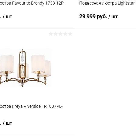
стра Favourite Brendy 1738-12P
Подвесная люстра Lightstar 
б.
29 999 руб.
/ шт
/ шт
В корзину
В корз
 клик
Сравнение
Купить в 1 клик
ое
В наличии
В избранное
стра Freya Riverside FR1007PL-
б.
/ шт