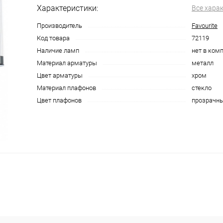
Характеристики:
Все хара
Производитель
Favourite
Код товара
72119
Наличие ламп
нет в ком
Материал арматуры
металл
Цвет арматуры
хром
Материал плафонов
стекло
Цвет плафонов
прозрачн