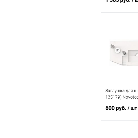
/ 
В 
Купить в 1 кл
В избранное
Заглушка для ш
135179) Novote
SLIM TRACK 01 
600 руб.
/ шт
В 