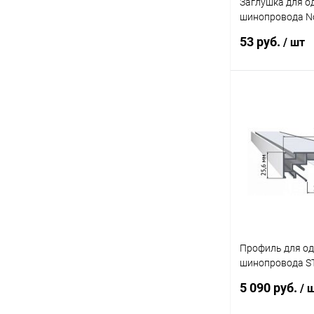
Заглушка для о
шинопровода N
PORT белый
53 руб.
/ шт
В 
Купить в 1 кл
В избранное
Профиль для о
шинопровода ST
ST001.129.00
5 090 руб.
/ 