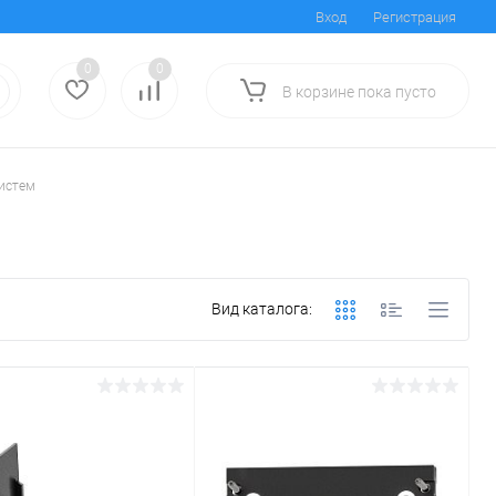
Вход
Регистрация
0
0
В корзине
пока
пусто
систем
Вид каталога: