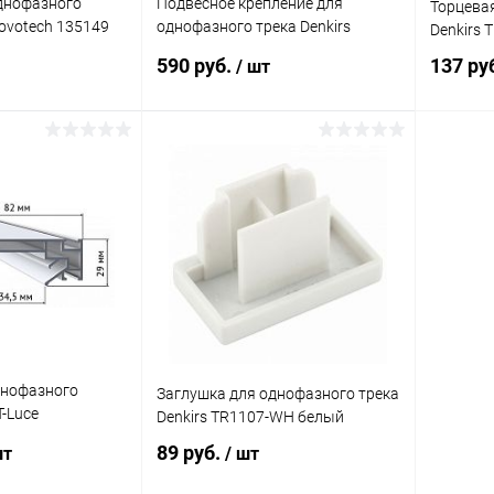
днофазного
Подвесное крепление для
Торцева
ovotech 135149
однофазного трека Denkirs
Denkirs 
TR1105-BK 1500мм черный
590 руб.
137 ру
/ шт
корзину
В корзину
ик
Сравнение
Купить в 1 клик
Сравнение
Купит
В наличии
В избранное
В наличии
В изб
днофазного
Заглушка для однофазного трека
-Luce
Denkirs TR1107-WH белый
89 руб.
шт
/ шт