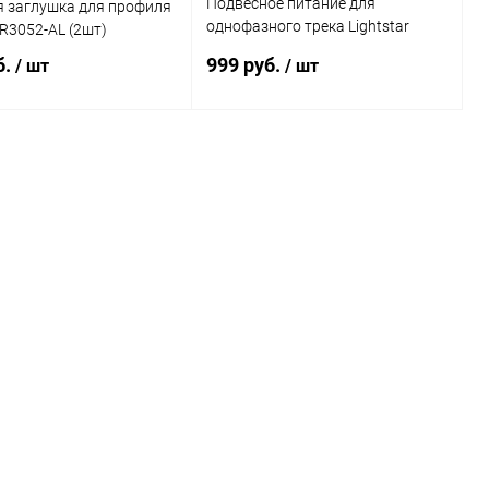
Подвесное питание для
я заглушка для профиля
однофазного трека Lightstar
TR3052-AL (2шт)
Barra 502196 белый
б.
999 руб.
/ шт
/ шт
В корзину
В корзину
ь в 1 клик
Сравнение
Купить в 1 клик
Сравнение
ранное
В наличии
В избранное
В наличии