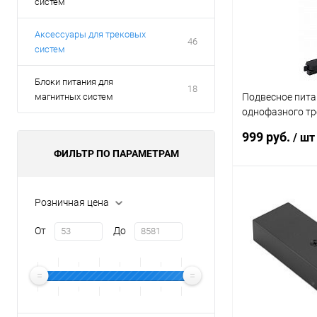
систем
Аксессуары для трековых
46
систем
Блоки питания для
18
магнитных систем
Подвесное пита
однофазного тре
Barra 502197 ч
999 руб.
/ шт
ФИЛЬТР ПО ПАРАМЕТРАМ
В 
Розничная цена
От
До
Купить в 1 кл
В избранное