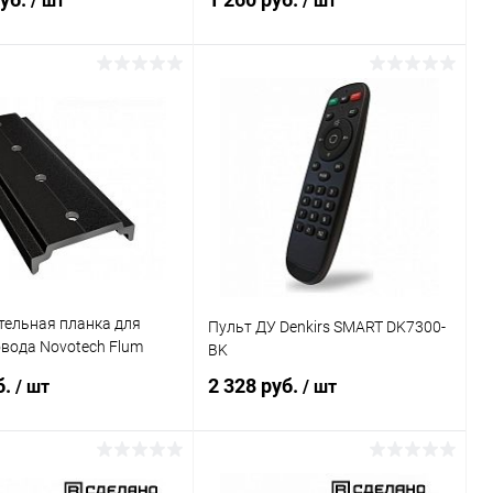
/ шт
/ шт
В корзину
В корзину
ь в 1 клик
Сравнение
Купить в 1 клик
Сравнение
ранное
В наличии
В избранное
В наличии
тельная планка для
Пульт ДУ Denkirs SMART DK7300-
вода Novotech Flum
BK
SHINO черный
б.
2 328 руб.
/ шт
/ шт
В корзину
В корзину