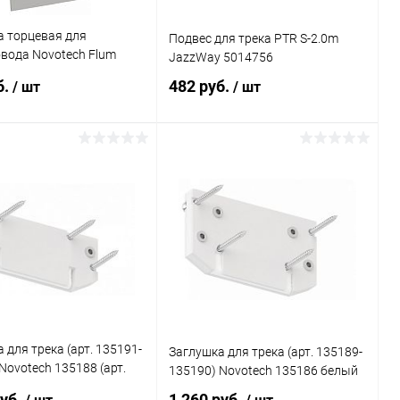
а торцевая для
Подвес для трека PTR S-2.0m
вода Novotech Flum
JazzWay 5014756
HINO белый (упак 2шт)
б.
482 руб.
/ шт
/ шт
В корзину
В корзину
ь в 1 клик
Сравнение
Купить в 1 клик
Сравнение
ранное
В наличии
В избранное
В наличии
 для трека (арт. 135191-
Заглушка для трека (арт. 135189-
Novotech 135188 (арт.
135190) Novotech 135186 белый
135192)
руб.
1 260 руб.