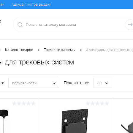
мен
Адреса пунктов выдачи
2
•
•
•
Каталог товаров
Трековые системы
Аксессуары для трековых 
ы для трековых систем
о:
Показать по:
популярности
30