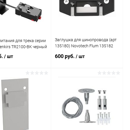
Заглушка для шинопровода (арт
итания для трека серии
135180) Novotech Flum 135182
enkirs TR2100-BK черный
SLIM TRACK 01 черный
б.
600 руб.
/ шт
/ шт
В корзину
В корзину
ь в 1 клик
Сравнение
Купить в 1 клик
Сравнение
ранное
В наличии
В избранное
В наличии