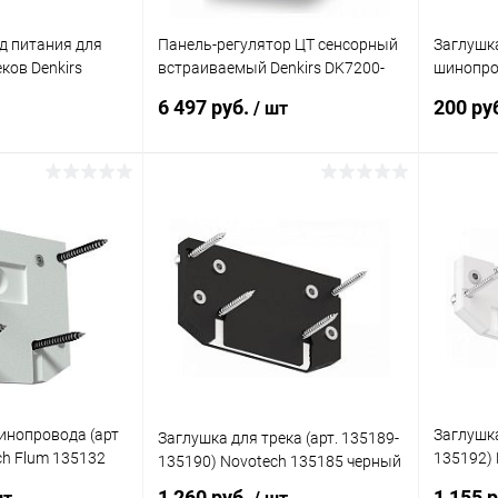
д питания для
Панель-регулятор ЦТ сенсорный
Заглушк
ков Denkirs
встраиваемый Denkirs DK7200-
шинопро
WH
135157 S
6 497 руб.
200 ру
/ шт
корзину
В корзину
ик
Сравнение
Купить в 1 клик
Сравнение
Купит
В наличии
В избранное
В наличии
В изб
инопровода (арт
Заглушка
Заглушка для трека (арт. 135189-
ch Flum 135132
135192) 
135190) Novotech 135185 черный
135191-
1 260 руб.
1 155 