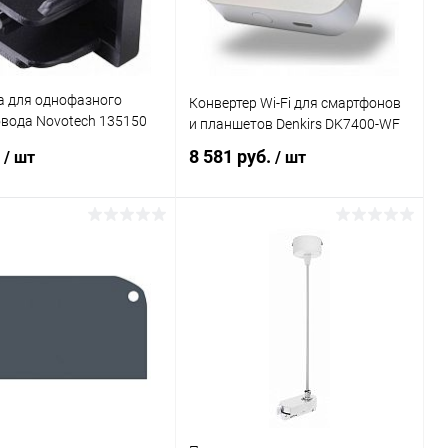
а для однофазного
Конвертер Wi-Fi для смартфонов
вода Novotech 135150
и планшетов Denkirs DK7400-WF
рный
.
8 581 руб.
/ шт
/ шт
В корзину
В корзину
ь в 1 клик
Сравнение
Купить в 1 клик
Сравнение
ранное
В наличии
В избранное
В наличии