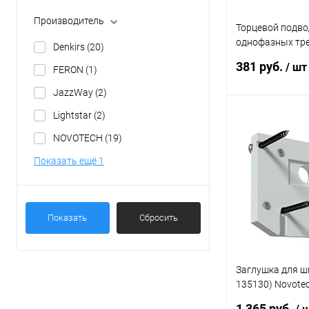
Производитель
Торцевой подво
однофазных тре
Denkirs
(20)
TR1100-BK
381 руб.
/ шт
FERON
(1)
JazzWay
(2)
Lightstar
(2)
В 
NOVOTECH
(19)
Купить в 1 кл
Показать ещё 1
В избранное
Показать
Сбросить
Заглушка для ш
135130) Novote
белый
1 365 руб.