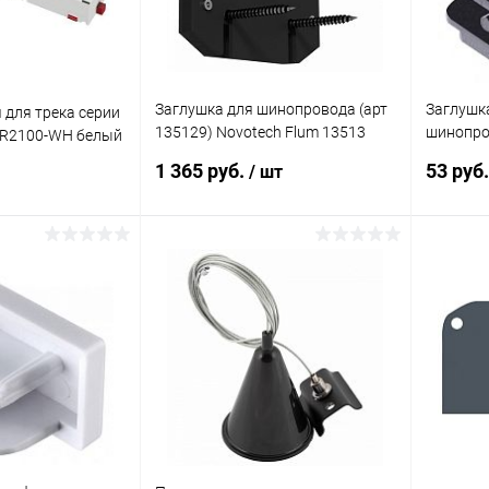
Заглушка для шинопровода (арт
Заглушк
 для трека серии
135129) Novotech Flum 13513
шинопро
TR2100-WH белый
черный
PORT че
1 365 руб.
53 руб
/ шт
корзину
В корзину
ик
Сравнение
Купить в 1 клик
Сравнение
Купит
В наличии
В избранное
В наличии
В изб