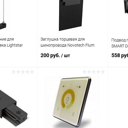
ние для
Заглушка торцевая для
Подвод п
ка Lightstar
шинопровода Novotech Flum
SMART D
ерный
135158 SHINO черный (упак 2шт)
200 руб.
558 ру
/ шт
корзину
В корзину
ик
Сравнение
Купить в 1 клик
Сравнение
Купит
В наличии
В избранное
В наличии
В изб