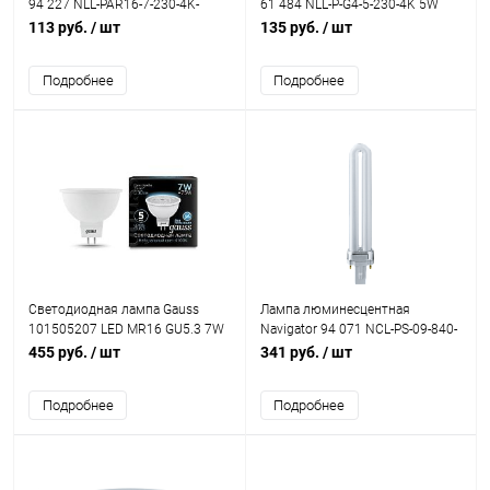
94 227 NLL-PAR16-7-230-4K-
61 484 NLL-P-G4-5-230-4K 5W
GU10 7W 4000K
220V 4000K
113 руб.
/ шт
135 руб.
/ шт
Подробнее
Подробнее
Светодиодная лампа Gauss
Лампа люминесцентная
101505207 LED MR16 GU5.3 7W
Navigator 94 071 NCL-PS-09-840-
4100K
G23
455 руб.
/ шт
341 руб.
/ шт
Подробнее
Подробнее