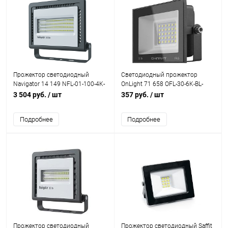
Прожектор светодиодный
Светодиодный прожектор
Navigator 14 149 NFL-01-100-4K-
OnLight 71 658 OFL-30-6K-BL-
LED 100W 4000K
IP65-LED 30W 6000K
3 504 руб.
/ шт
357 руб.
/ шт
Подробнее
Подробнее
Прожектор светодиодный
Прожектор светодиодный Saffit