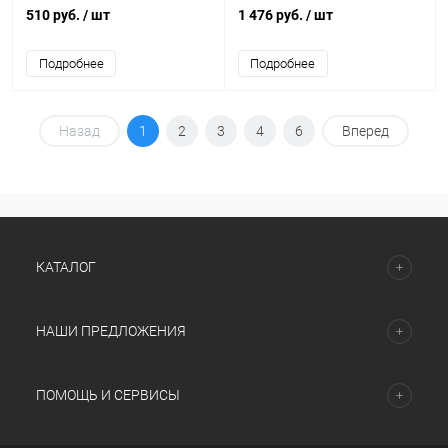
IP65-LED 50W 4000K
LPDO701-70-K03
510 руб.
/ шт
1 476 руб.
/ шт
Подробнее
Подробнее
Назад
1
2
3
4
6
Вперед
КАТАЛОГ
НАШИ ПРЕДЛОЖЕНИЯ
ПОМОЩЬ И СЕРВИСЫ