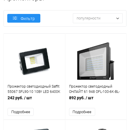
популярности
Фильтр
Прожектор светодиодный Saffit
Прожектор светодиодный
55067 SFL90-10 10Вт LED 6400K
ОНЛАЙТ 61 948 OFL-100-6K-BL-
IP65 черный
IP65-LED 100W 6000K черный
242 руб.
/ шт
892 руб.
/ шт
Подробнее
Подробнее