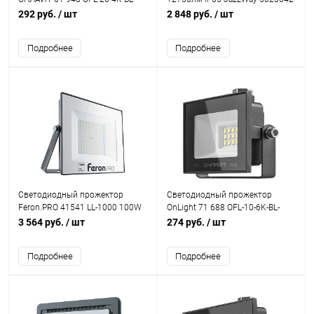
IP65-LED 20W 4000K черный
292 руб.
/ шт
2 848 руб.
/ шт
Подробнее
Подробнее
Светодиодный прожектор
Светодиодный прожектор
Feron.PRO 41541 LL-1000 100W
OnLight 71 688 OFL-10-6K-BL-
6400K IP65 черный
IP65-LED 10W 6000K
3 564 руб.
/ шт
274 руб.
/ шт
Подробнее
Подробнее