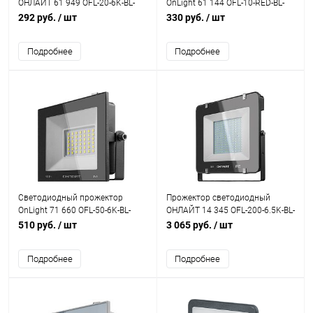
ОНЛАЙТ 61 949 OFL-20-6K-BL-
OnLight 61 144 OFL-10-RED-BL-
IP65-LED 20W 6000K черный
IP65-LED 10W красный свет
292 руб.
/ шт
330 руб.
/ шт
Подробнее
Подробнее
Светодиодный прожектор
Прожектор светодиодный
OnLight 71 660 OFL-50-6K-BL-
ОНЛАЙТ 14 345 OFL-200-6.5K-BL-
IP65-LED 50W 6000K
IP65-LED 200W 6500K
510 руб.
/ шт
3 065 руб.
/ шт
Подробнее
Подробнее