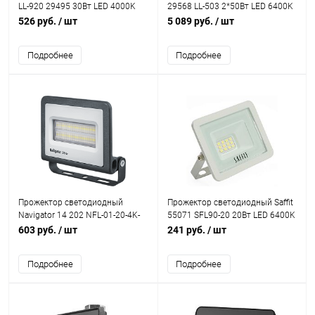
LL-920 29495 30Вт LED 4000K
29568 LL-503 2*50Вт LED 6400K
IP65 черный
IP65
526 руб.
/ шт
5 089 руб.
/ шт
Подробнее
Подробнее
Прожектор светодиодный
Прожектор светодиодный Saffit
Navigator 14 202 NFL-01-20-4K-
55071 SFL90-20 20Вт LED 6400K
LED 20W 4000K 1700Lm IP65
IP65 белый
603 руб.
/ шт
241 руб.
/ шт
Подробнее
Подробнее