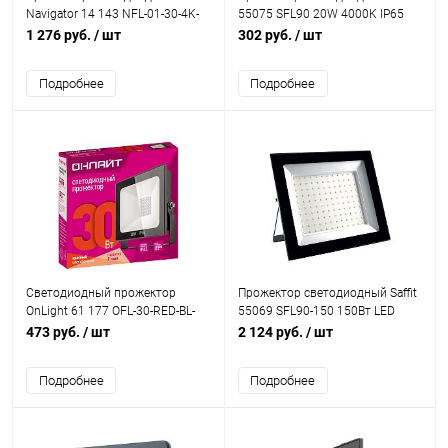
Navigator 14 143 NFL-01-30-4K-
55075 SFL90 20W 4000K IP65
LED 30W 4000K LED
черный
1 276 руб.
/ шт
302 руб.
/ шт
Подробнее
Подробнее
Светодиодный прожектор
Прожектор светодиодный Saffit
OnLight 61 177 OFL-30-RED-BL-
55069 SFL90-150 150Вт LED
IP65-LED 30W красный свет
6400K IP65 черный
473 руб.
/ шт
2 124 руб.
/ шт
Подробнее
Подробнее