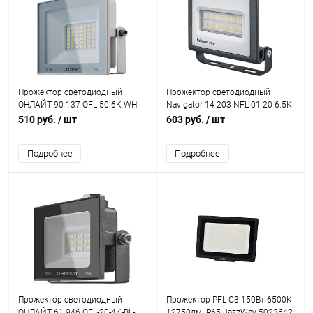
Прожектор светодиодный
Прожектор светодиодный
ОНЛАЙТ 90 137 OFL-50-6K-WH-
Navigator 14 203 NFL-01-20-6.5K-
IP65-LED белый
LED 20W 6500K 1700Lm IP65
510 руб.
/ шт
603 руб.
/ шт
Подробнее
Подробнее
Прожектор светодиодный
Прожектор PFL-C3 150Вт 6500К
ОНЛАЙТ 61 946 OFL-20-4K-BL-
12750лм IP65 JazzWay 5023642