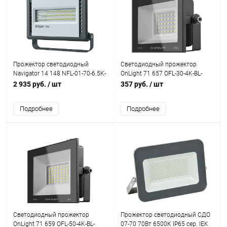
Прожектор светодиодный
Светодиодный прожектор
Navigator 14 148 NFL-01-70-6.5K-
OnLight 71 657 OFL-30-4K-BL-
LED 70W 6500K LED
IP65-LED 30W 4000K
2 935 руб.
/ шт
357 руб.
/ шт
Подробнее
Подробнее
Светодиодный прожектор
Прожектор светодиодный СДО
OnLight 71 659 OFL-50-4K-BL-
07-70 70Вт 6500К IP65 сер. IEK