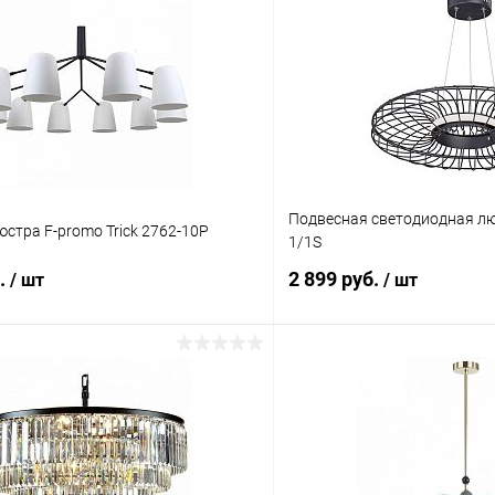
Подвесная светодиодная люс
стра F-promo Trick 2762-10P
1/1S
б.
2 899 руб.
/ шт
/ шт
В корзину
В корз
 клик
Сравнение
Купить в 1 клик
ое
В наличии
В избранное