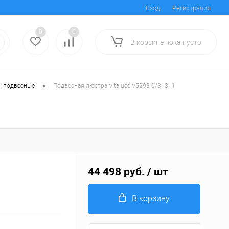
Вход
Регистрация
0
0
В корзине
пока
пусто
•
 подвесные
Подвесная люстра Vitaluce V5293-0/3+3+1
44 498 руб.
/ шт
В корзину