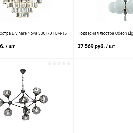
стра Divinare Nova 3001/01 LM-16
Подвесная люстра Odeon Ligh
уб.
37 569 руб.
/ шт
/ шт
В корзину
В корз
 клик
Сравнение
Купить в 1 клик
ое
В наличии
В избранное