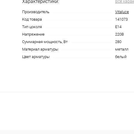
Характеристики:
Все хара
Производитель
Vitaluce
Код товара
141073
Тип цоколя
E14
Напряжение
220В
Суммарная мощность, Вт
280
Материал арматуры
металл
Цвет арматуры
белый