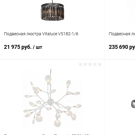
Подвесная люстра Vitaluce V5182-1/6
Подвесная лю
21 975 руб.
235 690 р
/ шт
В корзину
Купить в 1 клик
Сравнение
Купить в 1
В избранное
В наличии
В избранн