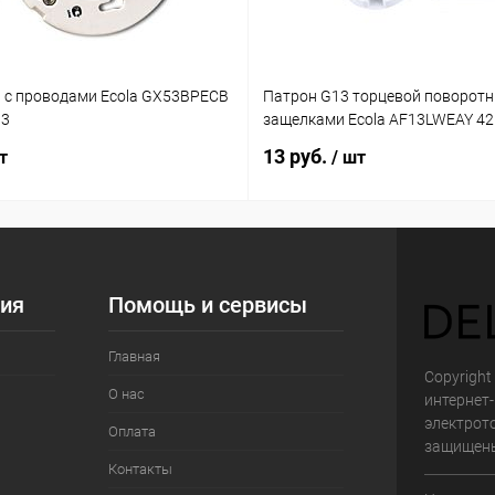
 с проводами Ecola GX53BPECB
Патрон G13 торцевой поворотн
03
защелками Ecola AF13LWEAY 4
13 руб.
т
/ шт
ия
Помощь и сервисы
Главная
Copyright 
О нас
интернет
электрот
Оплата
защищен
Контакты