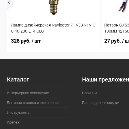
Лампа дизайнерская Navigator 71 953 NI-V-C-
Патрон GX53
C-40-230-E14-CLG
100мм 4215
328 руб.
27 руб.
/ шт
/ ш
Каталог
Наши предложен
Интерьерное освещение
Новинки
Бытовая техника и электроника
Распродажи и скидки
Инструменты
Крепеж