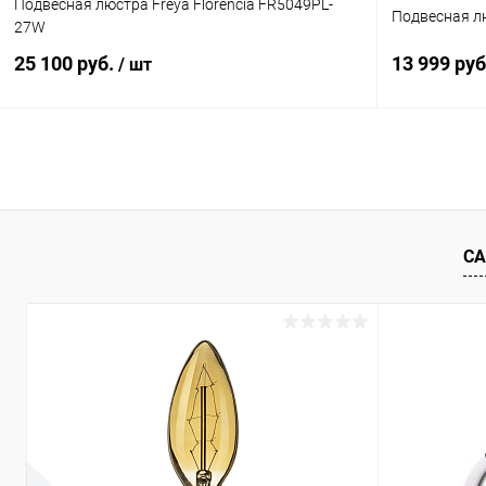
Подвесная люстра Freya Florencia FR5049PL-
Подвесная лю
27W
25 100 руб.
13 999 ру
/ шт
В корзину
Купить в 1 клик
Сравнение
Купить в 1
В избранное
В наличии
В избранн
СА