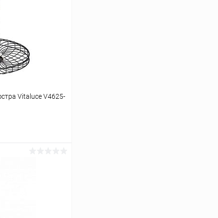
тра Vitaluce V4625-
ину
Сравнение
В наличии