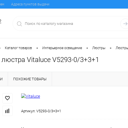
мен
Адреса пунктов выдачи
2
•
•
•
•
Каталог товаров
Интерьерное освещение
Люстры
Люстры
люстра Vitaluce V5293-0/3+3+1
КИ
ПОХОЖИЕ ТОВАРЫ
Артикул:
V5293-0/3+3+1