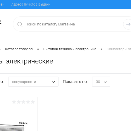
мен
Адреса пунктов выдачи
2
•
•
•
Каталог товаров
Бытовая техника и электроника
Конвекторы э
ы электрические
о:
Показать по:
популярности
30