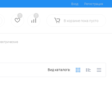
Вход
Регистрация
0
0
В корзине
пока
пусто
лектрические
Вид каталога: