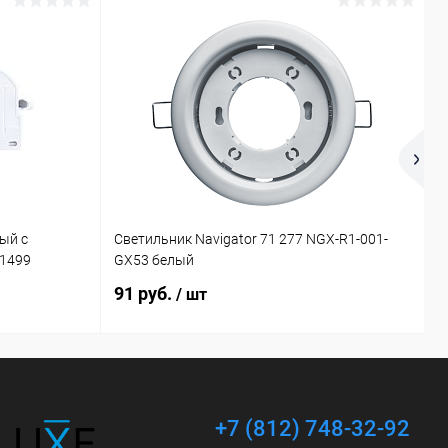
ый с
Светильник Navigator 71 277 NGX-R1-001-
П
21499
GX53 белый
4
91 руб.
2
/ шт
+7 (812) 748-32-92