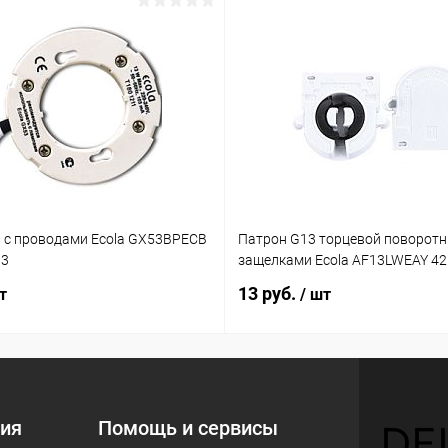
 с проводами Ecola GX53BPECB
Патрон G13 торцевой поворотн
03
защелками Ecola AF13LWEAY 4
13 руб.
т
/ шт
ия
Помощь и сервисы