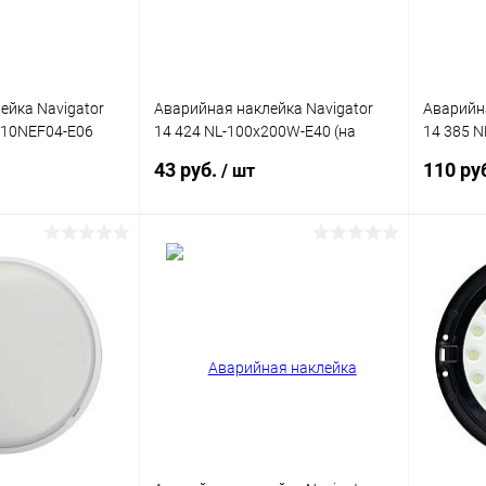
ейка Navigator
Аварийная наклейка Navigator
Аварийна
110NEF04-E06
14 424 NL-100x200W-E40 (на
14 385 N
стену)
(NEF-04)
43 руб.
110 ру
/ шт
корзину
В корзину
ик
Сравнение
Купить в 1 клик
Сравнение
Купит
В наличии
В избранное
В наличии
В изб