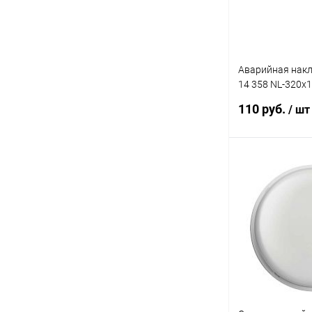
Аварийная накл
14 358 NL-320х
(NEF-04)
110 руб.
/ шт
В 
Купить в 1 кл
В избранное