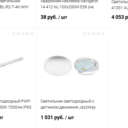
светильник
Аварийная наклейка Navigator
Светильн
OBL-R2-7-4K-WH-
14 412 NL-100x200W-E36 (на
41331 A
00K
стену)
38 руб.
4 053 
/ шт
корзину
В корзину
ик
Сравнение
Купить в 1 клик
Сравнение
Купит
В наличии
В избранное
В наличии
В изб
етодиодный PWP-
Светильник светодиодный с
000К 7000лм IP65
датчиком движения JazzWay
лог ЛСП)
2852113 PBH-PC2-RS 8Вт 4000К
1 031 руб.
шт
/ шт
99
IP65 SENSOR