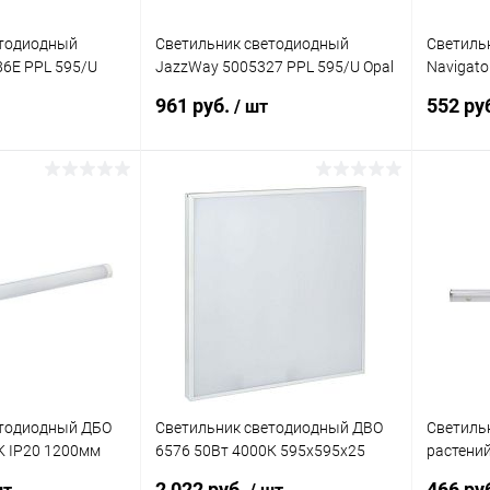
етодиодный
Светильник светодиодный
Светиль
6E PPL 595/U
JazzWay 5005327 PPL 595/U Opal
Navigato
0К IP40 с
36Вт 6500К IP40 с драйвером
LED
961 руб.
552 ру
/ шт
корзину
В корзину
ик
Сравнение
Купить в 1 клик
Сравнение
Купит
В наличии
В избранное
В наличии
В изб
етодиодный ДБО
Светильник светодиодный ДВО
Светиль
К IP20 1200мм
6576 50Вт 4000К 595х595х25
растений
DBO0-5008-36-
универс. опал. рассеив. панель
IP20 Ja
2 022 руб.
466 ру