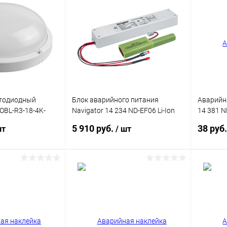
ик
Сравнение
Купить в 1 клик
Сравнение
Купит
В наличии
В избранное
В наличии
В изб
етодиодный
Блок аварийного питания
Аварийна
OBL-R3-18-4K-
Navigator 14 234 ND-EF06 Li-Ion
14 381 N
2500 мАч
стену)
5 910 руб.
38 руб
шт
/ шт
корзину
В корзину
ик
Сравнение
Купить в 1 клик
Сравнение
Купит
В наличии
В избранное
В наличии
В изб