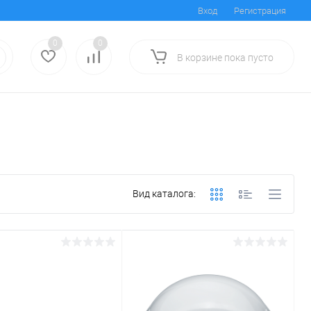
Вход
Регистрация
0
0
В корзине
пока
пусто
Вид каталога: