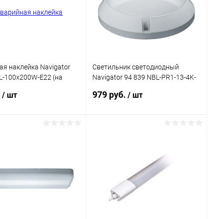
я наклейка Navigator
Светильник светодиодный
L-100x200W-E22 (на
Navigator 94 839 NBL-PR1-13-4K-
WH-IP65-LED
.
979 руб.
/ шт
/ шт
В корзину
В корзину
ь в 1 клик
Сравнение
Купить в 1 клик
Сравнение
ранное
В наличии
В избранное
В наличии