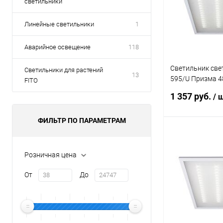
светильники
Линейные светильники
1
Аварийное освещение
118
Светильник св
Светильники для растений
13
595/U Призма 4
FITO
4200лм 500мА 1
1 357 руб.
/ 
JazzWay 50182
ФИЛЬТР ПО ПАРАМЕТРАМ
В 
Розничная цена
Купить в 1 кл
От
До
В избранное