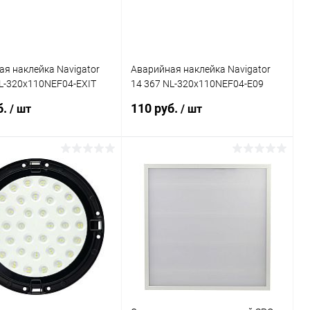
я наклейка Navigator
Аварийная наклейка Navigator
L-320х110NEF04-EXIT
14 367 NL-320х110NEF04-E09
(NEF-04)
б.
110 руб.
/ шт
/ шт
В корзину
В корзину
ь в 1 клик
Сравнение
Купить в 1 клик
Сравнение
ранное
В наличии
В избранное
В наличии