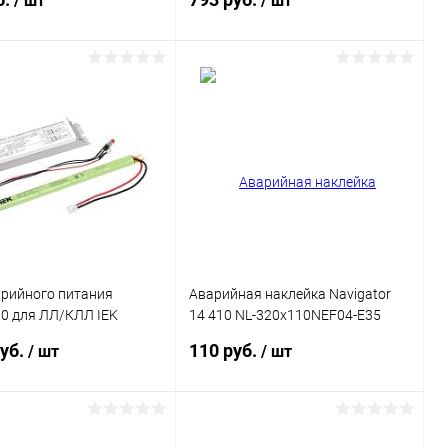
/ шт
/ шт
В корзину
В корзину
ь в 1 клик
Сравнение
Купить в 1 клик
Сравнение
ранное
В наличии
В избранное
В наличии
арийного питания
Аварийная наклейка Navigator
.0 для ЛЛ/КЛЛ IEK
14 410 NL-320х110NEF04-E35
EPK-58-1H
(NEF-04)
руб.
110 руб.
/ шт
/ шт
В корзину
В корзину