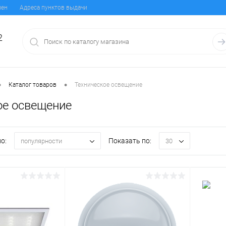
мен
Адреса пунктов выдачи
2
•
•
Каталог товаров
Техническое освещение
ое освещение
о:
Показать по:
популярности
30