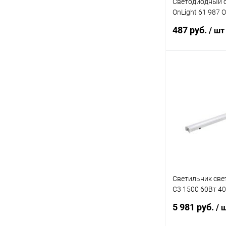
Светодиодный 
OnLight 61 987 
IP65-LED 7W 40
487 руб.
/ шт
В 
Купить в 1 кл
В избранное
Светильник св
С3 1500 60Вт 4
SHOPLIGHT (ана
5 981 руб.
/ 
JazzWay 50081