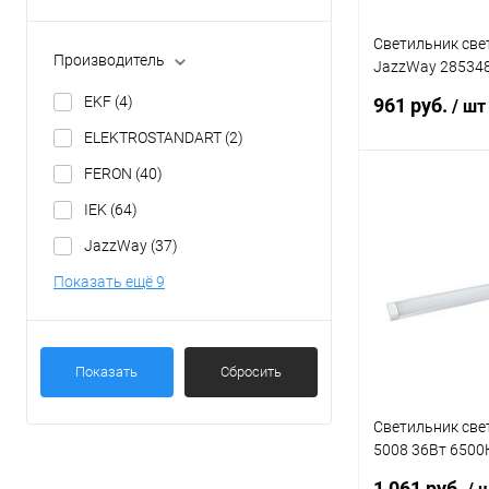
Светильник св
Производитель
JazzWay 285348
Prisma 36Вт 400
EKF
(4)
961 руб.
/ шт
драйвером
ELEKTROSTANDART
(2)
FERON
(40)
В 
IEK
(64)
JazzWay
(37)
Купить в 1 кл
Показать ещё 9
В избранное
Показать
Сбросить
Светильник св
5008 36Вт 6500
алюминий IEK L
1 061 руб.