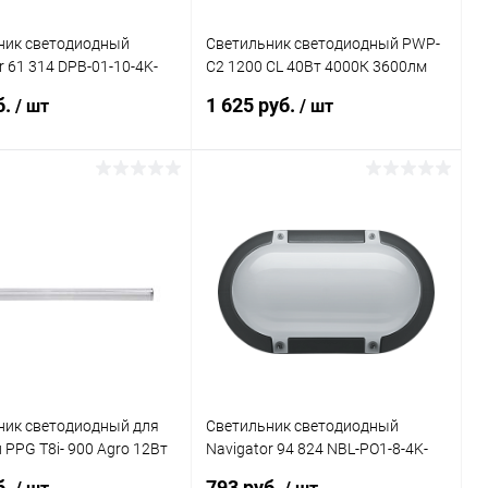
ник светодиодный
Светильник светодиодный PWP-
r 61 314 DPB-01-10-4K-
С2 1200 CL 40Вт 4000К 3600лм
IP65 (аналог ЛСП) JazzWay
б.
1 625 руб.
/ шт
/ шт
5017160
В корзину
В корзину
ь в 1 клик
Сравнение
Купить в 1 клик
Сравнение
ранное
В наличии
В избранное
В наличии
ник светодиодный для
Светильник светодиодный
 PPG T8i- 900 Agro 12Вт
Navigator 94 824 NBL-PO1-8-4K-
zzWay 5000759
BL-IP65-LED
б.
793 руб.