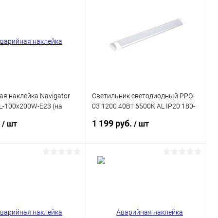
ь в 1 клик
Сравнение
Купить в 1 клик
Сравнение
ранное
В наличии
В избранное
В наличии
я наклейка Navigator
Светильник светодиодный PPO-
L-100x200W-E23 (на
03 1200 40Вт 6500К AL IP20 180-
240В/50Гц Jazzway 5028852
.
1 199 руб.
/ шт
/ шт
В корзину
В корзину
ь в 1 клик
Сравнение
Купить в 1 клик
Сравнение
ранное
В наличии
В избранное
В наличии