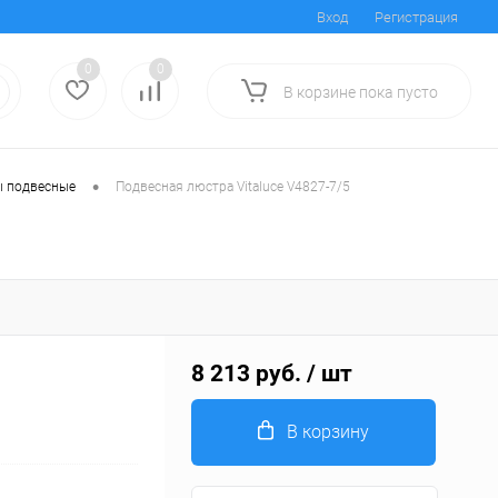
Вход
Регистрация
0
0
В корзине
пока
пусто
•
 подвесные
Подвесная люстра Vitaluce V4827-7/5
8 213 руб.
/ шт
В корзину