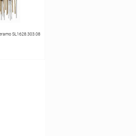
eramo SL1628.303.08
ину
Сравнение
В наличии