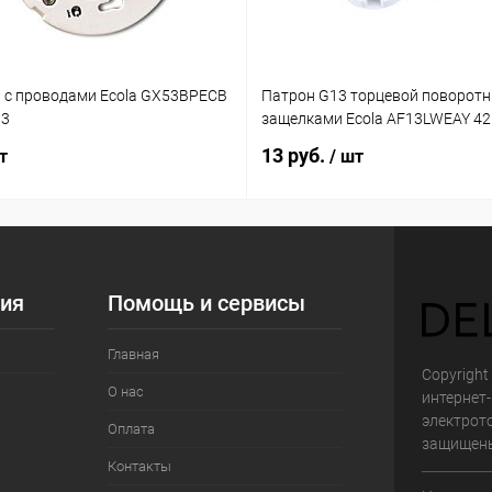
 с проводами Ecola GX53BPECB
Патрон G13 торцевой поворотн
03
защелками Ecola AF13LWEAY 4
13 руб.
т
/ шт
ия
Помощь и сервисы
Главная
Copyright 
О нас
интернет
электрот
Оплата
защищен
Контакты