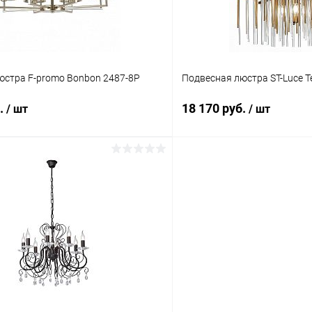
юстра F-promo Bonbon 2487-8P
Подвесная люстра ST-Luce T
б.
18 170 руб.
/ шт
/ шт
В корзину
В корз
 клик
Сравнение
Купить в 1 клик
ое
В наличии
В избранное