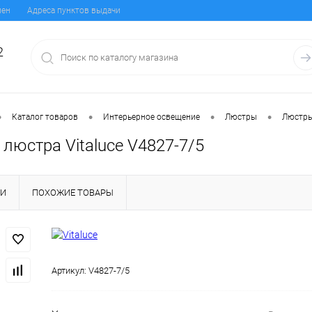
мен
Адреса пунктов выдачи
2
•
•
•
•
Каталог товаров
Интерьерное освещение
Люстры
Люстры
люстра Vitaluce V4827-7/5
КИ
ПОХОЖИЕ ТОВАРЫ
Артикул:
V4827-7/5