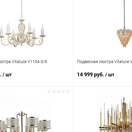
стра Vitaluce V1104-3/6
Подвесная люстра Vitaluce 
б.
14 999 руб.
/ шт
/ шт
В корзину
В корз
 клик
Сравнение
Купить в 1 клик
ое
В наличии
В избранное