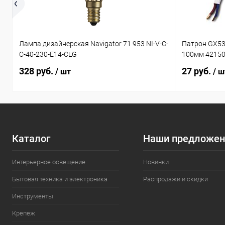
Лампа дизайнерская Navigator 71 953 NI-V-C-
Патрон GX53
C-40-230-E14-CLG
100мм 4215
328 руб.
27 руб.
/ шт
/ ш
Каталог
Наши предложен
Интерьерное освещение
Новинки
Бытовая техника и электроника
Распродажи и скидки
Инструменты
Крепеж