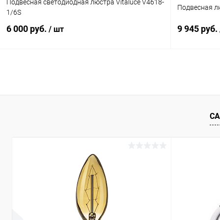
Подвесная светодиодная люстра Vitaluce V4618-
Подвесная лю
1/6S
6 000 руб.
9 945 руб.
/ шт
В корзину
Купить в 1 клик
Сравнение
Купить в 1
В избранное
В наличии
В избранн
СА