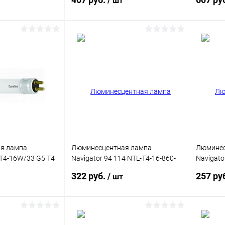
/ шт
корзину
В корзину
ик
Сравнение
Купить в 1 клик
Сравнение
Купит
В наличии
В избранное
В наличии
В изб
я лампа
Люминесцентная лампа
Люминес
FT4-16W/33 G5 T4
Navigator 94 114 NTL-T4-16-860-
Navigato
мм
G5 455мм
G5 327м
322 руб.
257 ру
/ шт
корзину
В корзину