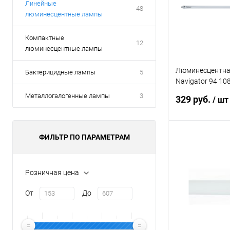
Линейные
48
люминесцентные лампы
Компактные
12
люминесцентные лампы
Люминесцентна
Бактерицидные лампы
5
Navigator 94 10
G5 517мм
Металлогалогенные лампы
3
329 руб.
/ шт
ФИЛЬТР ПО ПАРАМЕТРАМ
В 
Купить в 1 кл
Розничная цена
В избранное
От
До