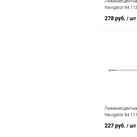
Люминесцентна
Navigator 94 11
G5 356мм
278 руб.
/ шт
В 
Купить в 1 кл
В избранное
Люминесцентна
Navigator 94 11
G5 207мм
227 руб.
/ шт