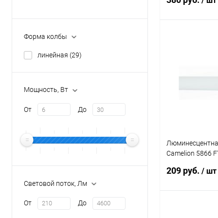
/ шт
T4
(18)
T5
(11)
Форма колбы
В 
линейная
(29)
Купить в 1 кл
В избранное
Мощность, Вт
От
До
Люминесцентна
Camelion 5866 
16W 4200K 468
209 руб.
/ шт
Световой поток, Лм
От
До
В 