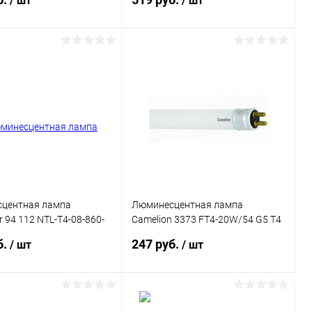
/ шт
/ шт
В корзину
В корзину
ь в 1 клик
Сравнение
Купить в 1 клик
Сравнение
ранное
В наличии
В избранное
В наличии
центная лампа
Люминесцентная лампа
r 94 112 NTL-T4-08-860-
Camelion 3373 FT4-20W/54 G5 T4
м
20W 6500K 566мм
б.
247 руб.
/ шт
/ шт
В корзину
В корзину