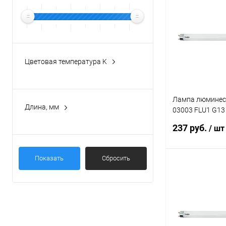
Купить в 1 кл
В избранное
Цветовая температура K
Лампа люминес
Длина, мм
03003 FLU1 G13
6400K
237 руб.
/ шт
Показать
Сбросить
В 
Купить в 1 кл
В избранное