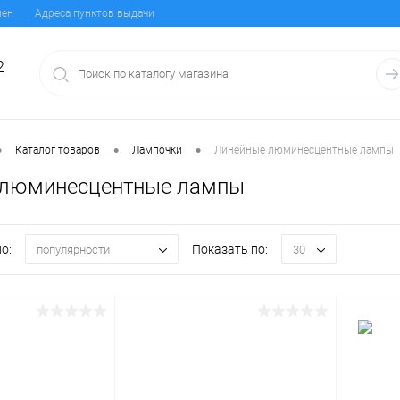
мен
Адреса пунктов выдачи
2
•
•
•
Каталог товаров
Лампочки
Линейные люминесцентные лампы
 люминесцентные лампы
о:
Показать по:
популярности
30