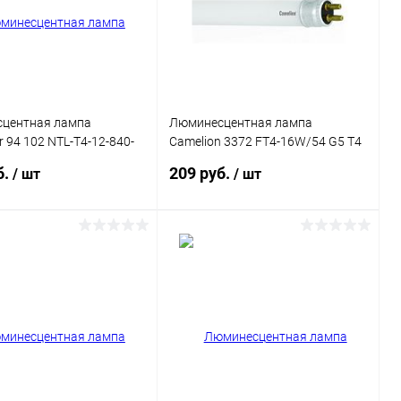
центная лампа
Люминесцентная лампа
r 94 102 NTL-T4-12-840-
Camelion 3372 FT4-16W/54 G5 T4
м
16W 6500K 468мм
б.
209 руб.
/ шт
/ шт
В корзину
В корзину
ь в 1 клик
Сравнение
Купить в 1 клик
Сравнение
ранное
В наличии
В избранное
В наличии