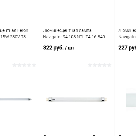
центная Feron
Люминесцентная лампа
Люминес
 15W 230V T8
Navigator 94 103 NTL-T4-16-840-
Navigato
G5 455мм
G5 207м
322 руб.
227 ру
/ шт
корзину
В корзину
ик
Сравнение
Купить в 1 клик
Сравнение
Купит
В наличии
В избранное
В наличии
В изб