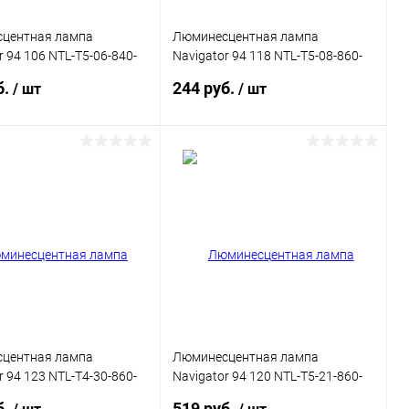
центная лампа
Люминесцентная лампа
r 94 106 NTL-T5-06-840-
Navigator 94 118 NTL-T5-08-860-
м
G5 288мм
б.
244 руб.
/ шт
/ шт
В корзину
В корзину
ь в 1 клик
Сравнение
Купить в 1 клик
Сравнение
ранное
В наличии
В избранное
В наличии
центная лампа
Люминесцентная лампа
r 94 123 NTL-T4-30-860-
Navigator 94 120 NTL-T5-21-860-
м
G5 849мм
б.
519 руб.