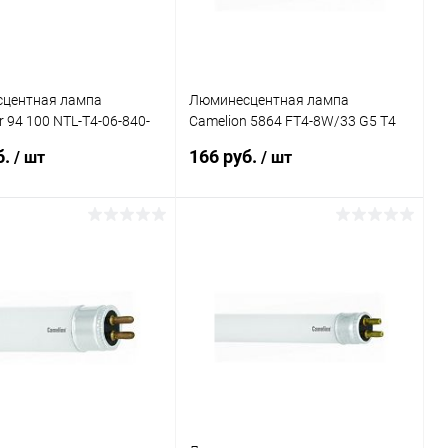
центная лампа
Люминесцентная лампа
r 94 100 NTL-T4-06-840-
Camelion 5864 FT4-8W/33 G5 T4
м
8W 4200K 340мм
б.
166 руб.
/ шт
/ шт
В корзину
В корзину
ь в 1 клик
Сравнение
Купить в 1 клик
Сравнение
ранное
В наличии
В избранное
В наличии