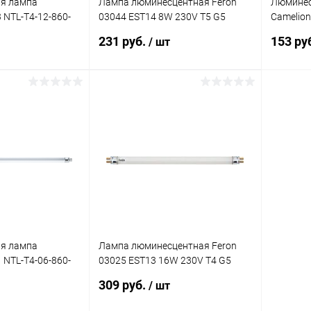
я лампа
Лампа люминесцентная Feron
Люминес
3 NTL-T4-12-860-
03044 EST14 8W 230V T5 G5
Camelion
6400K 305мм
6W 6500
231 руб.
153 ру
/ шт
корзину
В корзину
ик
Сравнение
Купить в 1 клик
Сравнение
Купит
В наличии
В избранное
В наличии
В изб
я лампа
Лампа люминесцентная Feron
1 NTL-T4-06-860-
03025 EST13 16W 230V T4 G5
6400K
309 руб.
/ шт