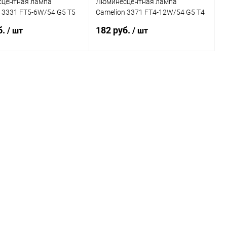
центная лампа
Люминесцентная лампа
 3331 FT5-6W/54 G5 T5
Camelion 3371 FT4-12W/54 G5 T4
K 226мм
12W 6500K 371мм
б.
182 руб.
/ шт
/ шт
В корзину
В корзину
ь в 1 клик
Сравнение
Купить в 1 клик
Сравнение
ранное
В наличии
В избранное
В наличии