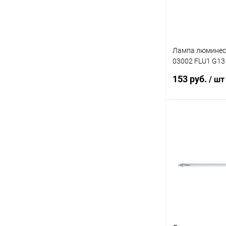
Лампа люминес
03002 FLU1 G13
6400K
153 руб.
/ шт
В 
Купить в 1 кл
В избранное