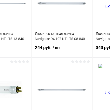
я лампа
Люминесцентная лампа
Люминес
8 NTL-T5-13-840-
Navigator 94 107 NTL-T5-08-840-
Navigato
G5 288мм
G5 356м
244 руб.
343 ру
/ шт
корзину
В корзину
ик
Сравнение
Купить в 1 клик
Сравнение
Купит
В наличии
В избранное
В наличии
В изб