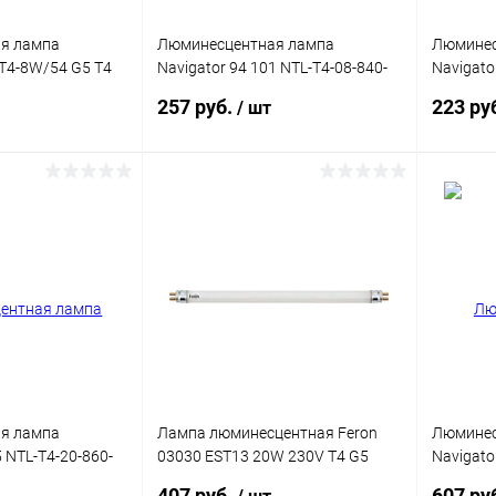
я лампа
Люминесцентная лампа
Люминес
FT4-8W/54 G5 T4
Navigator 94 101 NTL-T4-08-840-
Navigato
м
G5 327мм
G5 212м
257 руб.
223 ру
/ шт
корзину
В корзину
ик
Сравнение
Купить в 1 клик
Сравнение
Купит
В наличии
В избранное
В наличии
В изб
я лампа
Лампа люминесцентная Feron
Люминес
5 NTL-T4-20-860-
03030 EST13 20W 230V T4 G5
Navigato
6400K
G5 750м
407 руб.
607 ру