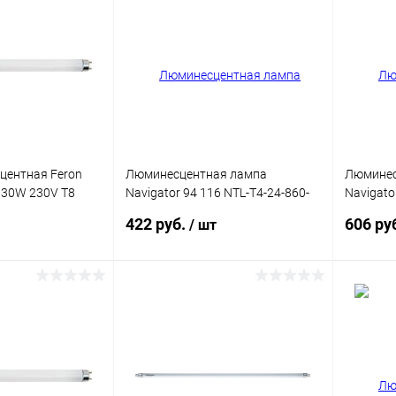
ик
Сравнение
Купить в 1 клик
Сравнение
Купит
В наличии
В избранное
В наличии
В изб
центная Feron
Люминесцентная лампа
Люминес
 30W 230V T8
Navigator 94 116 NTL-T4-24-860-
Navigato
G5 642мм
G5 1149
422 руб.
606 ру
/ шт
корзину
В корзину
ик
Сравнение
Купить в 1 клик
Сравнение
Купит
В наличии
В избранное
В наличии
В изб