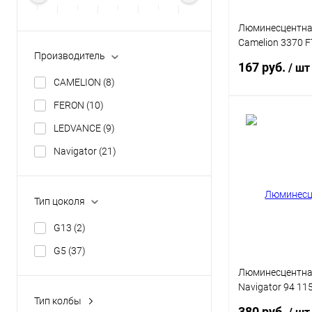
Люминесцентна
Camelion 3370 
Производитель
8W 6500K 340м
167 руб.
/ шт
CAMELION
(8)
FERON
(10)
В 
LEDVANCE
(9)
Navigator
(21)
Купить в 1 кл
В избранное
Тип цоколя
G13
(2)
G5
(37)
Люминесцентна
Navigator 94 11
Тип колбы
G5 553мм
380 руб.