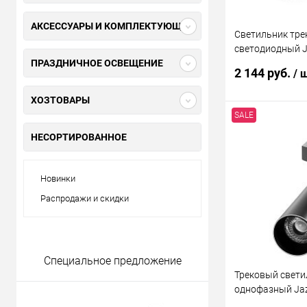
АКСЕССУАРЫ И КОМПЛЕКТУЮЩИЕ
Светильник тр
светодиодный 
ПРАЗДНИЧНОЕ ОСВЕЩЕНИЕ
PTR 0740 40W 4
2 144 руб.
/ 
ХОЗТОВАРЫ
SALE
В 
НЕСОРТИРОВАННОЕ
Купить в 1 кл
Новинки
В избранное
Распродажи и скидки
Специальное предложение
Трековый свети
однофазный Ja
PTR 0715 15w 4