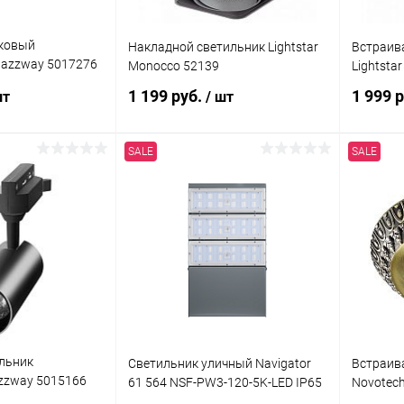
ековый
Накладной светильник Lightstar
Встраив
Jazzway 5017276
Monocco 52139
Lightsta
000K 24° WH IP40
1 199 руб.
1 999 
шт
/ шт
SALE
SALE
корзину
В корзину
ик
Сравнение
Купить в 1 клик
Сравнение
Купит
В наличии
В избранное
В наличии
В изб
льник
Светильник уличный Navigator
Встраив
zzway 5015166
61 564 NSF-PW3-120-5K-LED IP65
Novotech
000K 1350Лм 24°