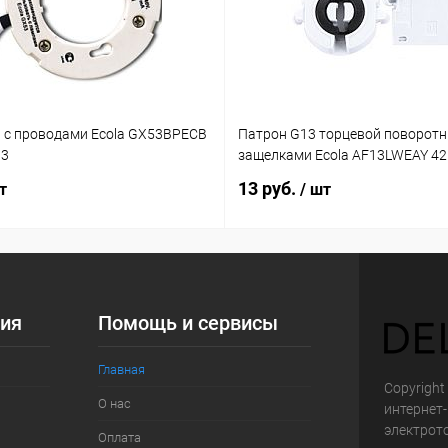
 с проводами Ecola GX53BPECB
Патрон G13 торцевой поворотн
03
защелками Ecola AF13LWEAY 4
13 руб.
т
/ шт
ия
Помощь и сервисы
Главная
Copyright 
О нас
интернет
электрот
Оплата