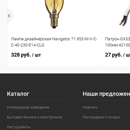
Лампа дизайнерская Navigator 71 953 NI-V-C-
Патрон GX53
C-40-230-E14-CLG
100мм 4215
328 руб.
27 руб.
/ шт
/ ш
Каталог
Наши предложен
Интерьерное освещение
Новинки
Бытовая техника и электроника
Распродажи и скидки
Инструменты