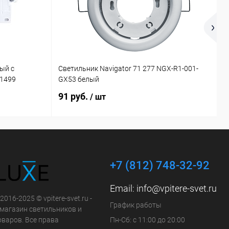
ый с
Светильник Navigator 71 277 NGX-R1-001-
П
21499
GX53 белый
4
91 руб.
2
/ шт
+7 (812) 748-32-92
Email:
info@vpitere-svet.ru
2016-2025 © vpitere-svet.ru -
График работы
-магазин светильников и
оваров. Все права
Пн-Сб: с 11:00 до 20:00