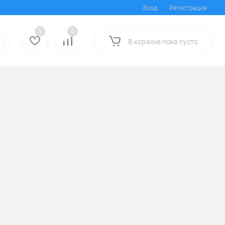
Вход
Регистрация
0
0
В корзине
пока
пусто