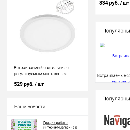
834 руб.
/ шт
чёрн IP40
В 
Популярны
Купить в 1 кл
В избранное
Встраиваемый светильник с
Встраиваемый св
регулируемым монтажным
регулируемым м
Встраиваемые с
диаметром Feron 32545 AL508 9W
диаметром Feron 
529 руб.
654 руб.
/ шт
/ шт
6400K белый
6400K белый
Популярны
Наши новости
График работы
интернет-магазина в