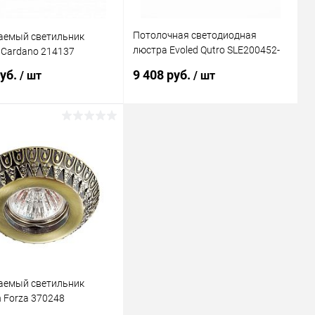
Потолочная светодиодная
аемый светильник
люстра Evoled Qutro SLE200452-
r Cardano 214137
04RGB
руб.
9 408 руб.
/ шт
/ шт
В корзину
В корзину
ь в 1 клик
Сравнение
Купить в 1 клик
Сравнение
ранное
В наличии
В избранное
В наличии
аемый светильник
 Forza 370248