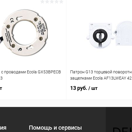
 с проводами Ecola GX53BPECB
Патрон G13 торцевой поворотн
03
защелками Ecola AF13LWEAY 4
13 руб.
т
/ шт
ия
Помощь и сервисы