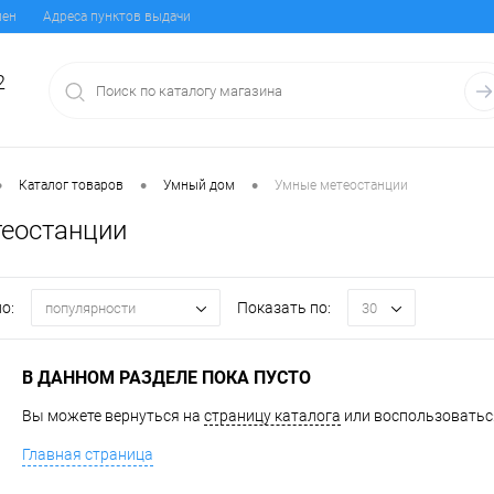
мен
Адреса пунктов выдачи
2
•
•
•
Каталог товаров
Умный дом
Умные метеостанции
еостанции
о:
Показать по:
популярности
30
В ДАННОМ РАЗДЕЛЕ ПОКА ПУСТО
Вы можете вернуться на
страницу каталога
или воспользоваться
Главная страница