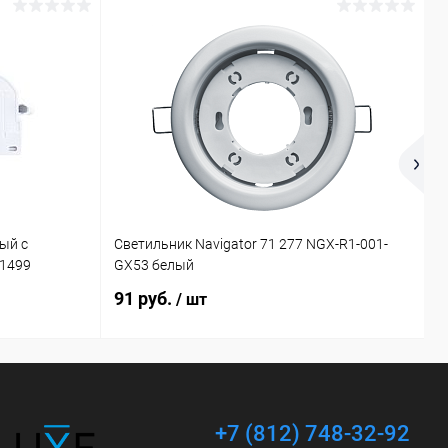
ый с
Светильник Navigator 71 277 NGX-R1-001-
П
21499
GX53 белый
4
91 руб.
2
/ шт
+7 (812) 748-32-92