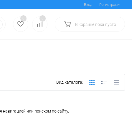
Вход
Регистрация
0
0
В корзине
пока
пусто
Вид каталога:
 навигацией или поиском по сайту.