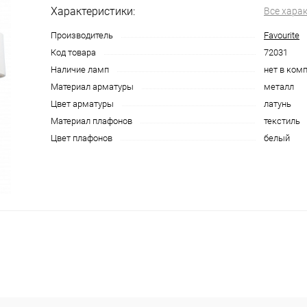
Характеристики:
Все хара
Производитель
Favourite
Код товара
72031
Наличие ламп
нет в ком
Материал арматуры
металл
Цвет арматуры
латунь
Материал плафонов
текстиль
Цвет плафонов
белый