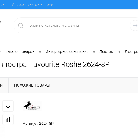
мен
Адреса пунктов выдачи
2
•
•
•
•
Каталог товаров
Интерьерное освещение
Люстры
Люстры
люстра Favourite Roshe 2624-8P
КИ
ПОХОЖИЕ ТОВАРЫ
Артикул:
2624-8P