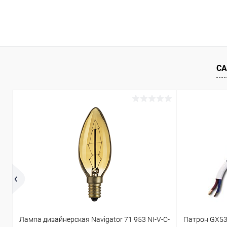
В корзину
Купить в 1 клик
Сравнение
Купить в 1
В избранное
В наличии
В избранн
СА
Лампа дизайнерская Navigator 71 953 NI-V-C-
Патрон GX53