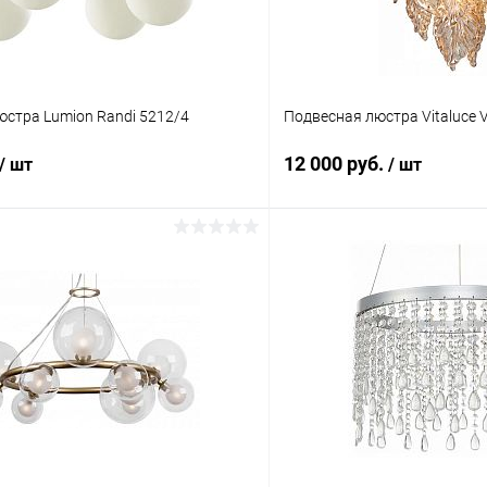
стра Lumion Randi 5212/4
Подвесная люстра Vitaluce 
12 000 руб.
/ шт
/ шт
В корзину
В корз
 клик
Сравнение
Купить в 1 клик
ое
В наличии
В избранное