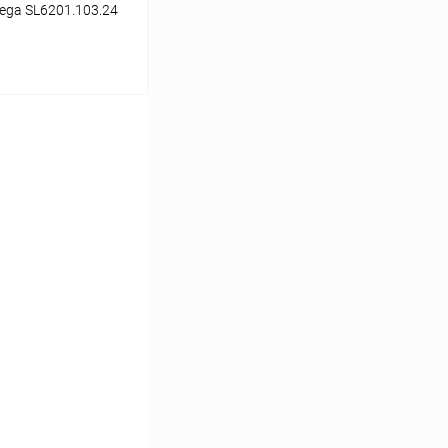
ega SL6201.103.24
ину
Сравнение
В наличии