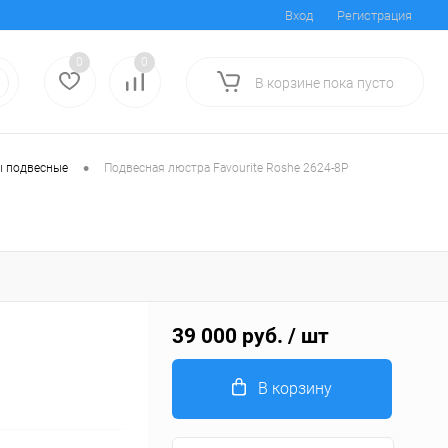
Вход
Регистрация
0
0
В корзине
пока
пусто
•
 подвесные
Подвесная люстра Favourite Roshe 2624-8P
39 000 руб.
/ шт
В корзину