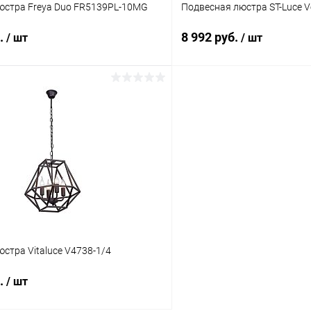
юстра Freya Duo FR5139PL-10MG
Подвесная люстра ST-Luce V
б.
8 992 руб.
/ шт
/ шт
В корзину
В корз
 клик
Сравнение
Купить в 1 клик
ое
В наличии
В избранное
стра Vitaluce V4738-1/4
б.
/ шт