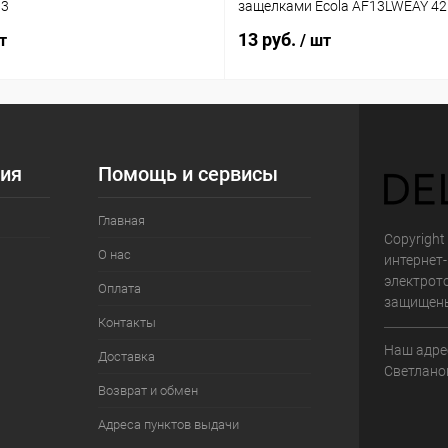
03
защелками Ecola AF13LWEAY 4
13 руб.
т
/ шт
ия
Помощь и сервисы
Главная
Copyright 
О нас
интернет
электрот
Оплата
защищен
Контакты
Наш адрес
Доставка
Светланов
Возврат и обмен
Адреса пунктов выдачи