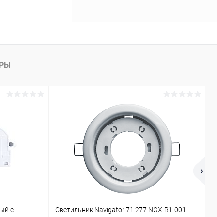
АРЫ
ый с
Светильник Navigator 71 277 NGX-R1-001-
П