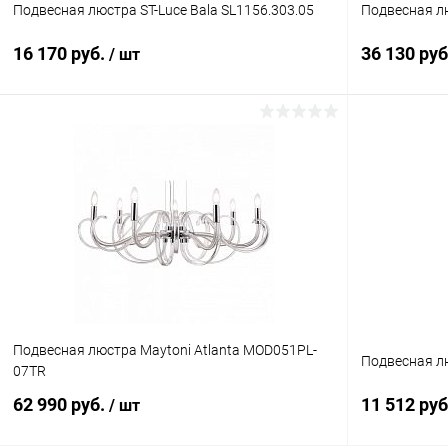
Подвесная люстра ST-Luce Bala SL1156.303.05
Подвесная л
16 170 руб.
36 130 ру
/ шт
В корзину
Купить в 1 клик
Сравнение
Купить в 1
В избранное
В наличии
В избранн
Подвесная люстра Maytoni Atlanta MOD051PL-
Подвесная лю
07TR
62 990 руб.
11 512 ру
/ шт