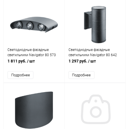
Светодиодные фасадные
Светодиодные фасадные
светильники Navigator 80 573
светильники Navigator 80 642
NOF-D-W-006-02 6x1W 3000K
NOF-D-W-030-01 2xGU10 IP54
1 811 руб.
/ шт
1 297 руб.
/ шт
IP54 серый
черный
Подробнее
Подробнее