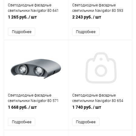
Светодиодные фасадные
Светодиодные фасадные
светильники Navigator 80 641
светильники Navigator 80 593
NOF-D-W-029-02 GU10 IP54
NOF-D-W-012-02 6W 3000K IP54
1 265 руб.
/ шт
2 243 руб.
/ шт
серый
серый
Подробнее
Подробнее
Светодиодные фасадные
Светодиодные фасадные
светильники Navigator 80 571
светильники Navigator 80 654
NOF-D-W-038-04 4x1W 4000K
NOF-D-W-034-01 2x3W 3000K
1 668 руб.
/ шт
1 740 руб.
/ шт
IP54 серый
IP54 черный
Подробнее
Подробнее