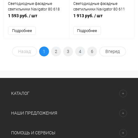
Светодиодные фасадные
Светодиодные фасадные
светильники Navigator 80 618
светильники Navigator 80 611
NOF-D-W-021-01 3W 3000K IP54
NOF-D-W-017-02 2x5W 3000K
1 593 руб.
/ шт
1 913 руб.
/ шт
черный
IP54 серый
Подробнее
Подробнее
Назад
1
2
3
4
6
Вперед
КАТАЛОГ
НАШИ ПРЕДЛОЖЕНИЯ
ПОМОЩЬ И СЕРВИСЫ