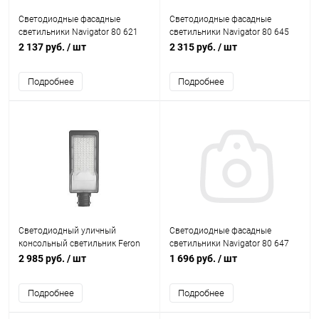
Светодиодные фасадные
Светодиодные фасадные
светильники Navigator 80 621
светильники Navigator 80 645
NOF-D-W-022-02 7W 3000K IP54
NOF-D-W-031-02 7W 3000K IP54
2 137 руб.
/ шт
2 315 руб.
/ шт
белый
серый
Подробнее
Подробнее
Светодиодный уличный
Светодиодные фасадные
консольный светильник Feron
светильники Navigator 80 647
32578 SP3033 100W 6400K IP65
NOF-D-W-031-04 7W 4000K IP54
2 985 руб.
/ шт
1 696 руб.
/ шт
серый
серый
Подробнее
Подробнее