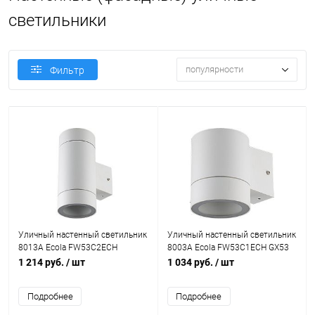
светильники
популярности
Фильтр
Уличный настенный светильник
Уличный настенный светильник
8013A Ecola FW53C2ECH
8003A Ecola FW53C1ECH GX53
2xGX53 IP65 белый 422398
IP65 белый 422395
1 214 руб.
/ шт
1 034 руб.
/ шт
Подробнее
Подробнее