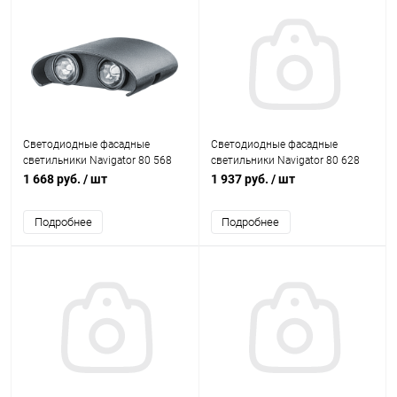
Светодиодные фасадные
Светодиодные фасадные
светильники Navigator 80 568
светильники Navigator 80 628
NOF-D-W-038-01 4x1W 3000K
NOF-D-W-024-01 2x3W 3000K
1 668 руб.
/ шт
1 937 руб.
/ шт
IP54 черный
IP54 черный
Подробнее
Подробнее