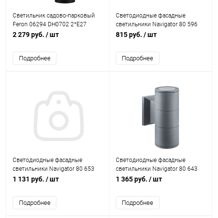
Светильник садово-парковый
Светодиодные фасадные
Feron 06294 DH0702 2*E27
светильники Navigator 80 596
черный IP54
NOF-D-W-013-03 5W 4000K IP54
2 279 руб.
/ шт
815 руб.
/ шт
черный
Подробнее
Подробнее
Светодиодные фасадные
Светодиодные фасадные
светильники Navigator 80 653
светильники Navigator 80 643
NOF-D-W-033-02 2x3W 3000K
NOF-D-W-030-02 2xGU10 IP54
1 131 руб.
/ шт
1 365 руб.
/ шт
IP54 серый
серый
Подробнее
Подробнее