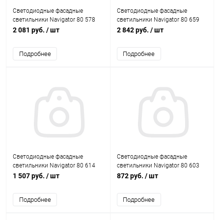
Светодиодные фасадные
Светодиодные фасадные
светильники Navigator 80 578
светильники Navigator 80 659
NOF-D-W-008-01 2x5W 3000K
NOF-D-W-037-01 13W 3000K IP54
2 081 руб.
/ шт
2 842 руб.
/ шт
IP54 черный
черный
Подробнее
Подробнее
Светодиодные фасадные
Светодиодные фасадные
светильники Navigator 80 614
светильники Navigator 80 603
NOF-D-W-019-01 2x3W 3000K
NOF-D-W-015-02 5W 3000K IP54
1 507 руб.
/ шт
872 руб.
/ шт
IP54 черный
серый
Подробнее
Подробнее