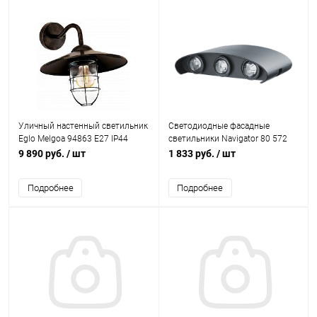
Уличный настенный светильник
Светодиодные фасадные
Eglo Melgoa 94863 E27 IP44
светильники Navigator 80 572
медный состаренный
NOF-D-W-006-01 6x1W 3000K
9 890 руб.
/ шт
1 833 руб.
/ шт
IP54 черный
Подробнее
Подробнее