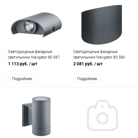
Светодиодные фасадные
Светодиодные фасадные
светильники Navigator 80 567
светильники Navigator 80 580
NOF-D-W-005-04 2x1W 4000K
NOF-D-W-008-03 2x5W 4000K
1 113 руб.
/ шт
2 081 руб.
/ шт
IP54 серый
IP54 черный
Подробнее
Подробнее