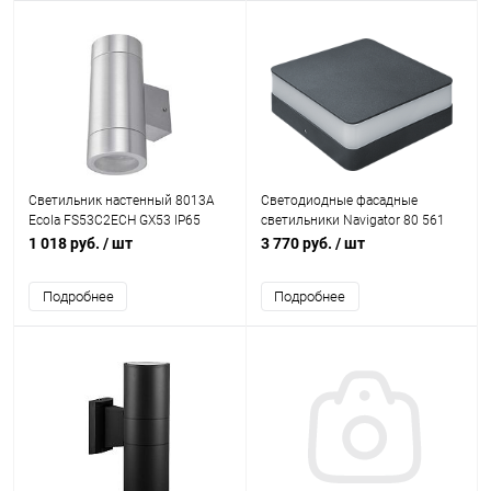
Светильник настенный 8013A
Светодиодные фасадные
Ecola FS53C2ECH GX53 IP65
светильники Navigator 80 561
сатин-хром 422371
NOF-D-W-004-01 12W 3000K IP54
1 018 руб.
/ шт
3 770 руб.
/ шт
черный
Подробнее
Подробнее