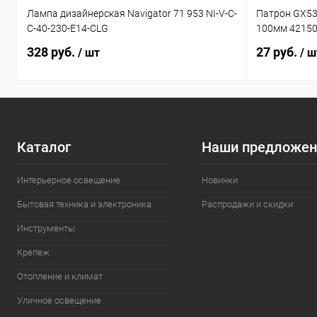
Лампа дизайнерская Navigator 71 953 NI-V-C-
Патрон GX53
C-40-230-E14-CLG
100мм 4215
328 руб.
27 руб.
/ шт
/ ш
Каталог
Наши предложен
Интерьерное освещение
Новинки
Бытовая техника и электроника
Распродажи и скидки
Инструменты
Крепеж
Отопление и климат
Уличное освещение