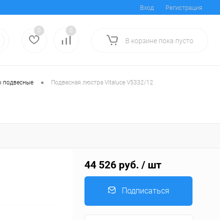
Вход
Регистрация
0
0
В корзине
пока
пусто
•
 подвесные
Подвесная люстра Vitaluce V5332/12
44 526 руб.
/ шт
Подписаться