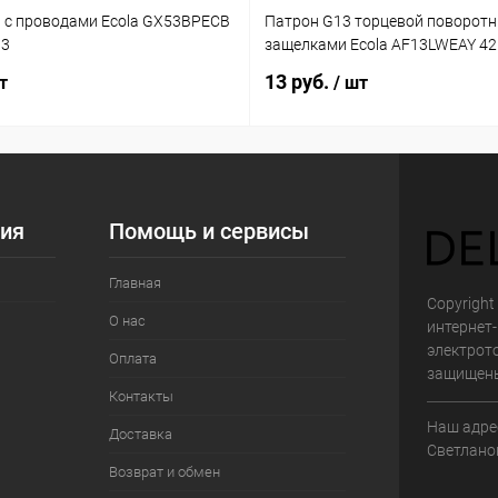
 с проводами Ecola GX53BPECB
Патрон G13 торцевой поворотн
03
защелками Ecola AF13LWEAY 4
13 руб.
т
/ шт
ия
Помощь и сервисы
Главная
Copyright 
О нас
интернет
электрот
Оплата
защищен
Контакты
Наш адрес
Доставка
Светланов
Возврат и обмен