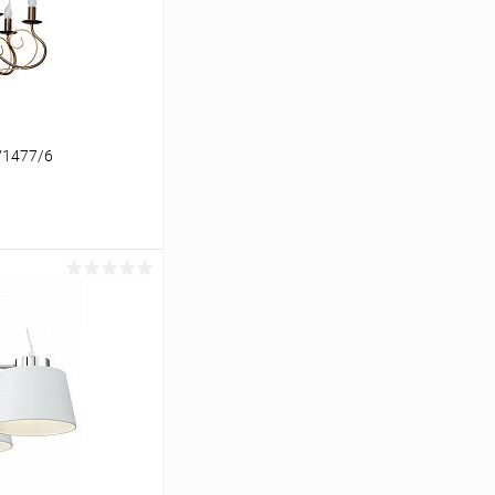
V1477/6
ину
Сравнение
В наличии