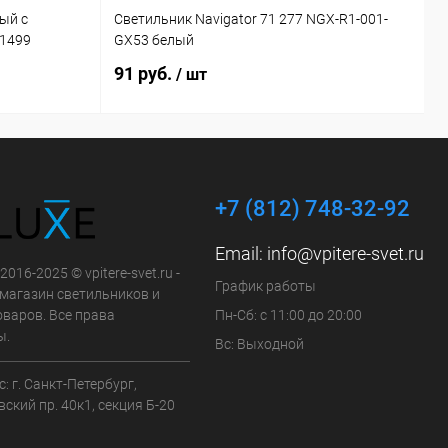
ый с
Светильник Navigator 71 277 NGX-R1-001-
П
21499
GX53 белый
4
91 руб.
2
/ шт
+7 (812) 748-32-92
Email:
info@vpitere-svet.ru
2016-2025 © vpitere-svet.ru -
График работы
-магазин светильников и
оваров. Все права
Пн-Сб: с 11:00 до 20:00
ы.
Вс: Выходной
: г. Санкт-Петербург,
ский пр. 40к1, секция Б-20