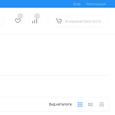
Вход
Регистрация
0
0
В корзине
пока
пусто
Вид каталога: