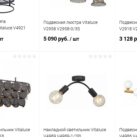
мпа
Подвесная люстра Vitaluce
Подвесно
taluce V4921
V2958 V2958-0/3S
V2918 V
5 090 руб.
3 128 
шт
/ шт
писаться
В корзину
ик
Сравнение
Купить в 1 клик
Сравнение
Купит
Недоступно
В избранное
В наличии
В изб
льник Vitaluce
Накладной светильник Vitaluce
Подвесно
18
V4989 V4989-1/2PL
V4986 V