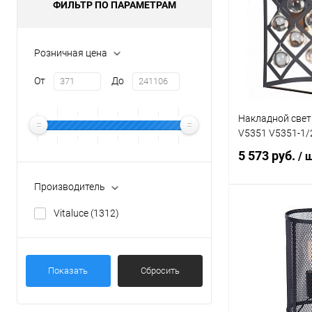
ФИЛЬТР ПО ПАРАМЕТРАМ
Купить в 1 кл
В избранное
Розничная цена
От
До
Накладной свет
V5351 V5351-1/
5 573 руб.
/ 
Производитель
Под
Vitaluce
(1312)
Купить в 1 кл
Показать
Сбросить
В избранное