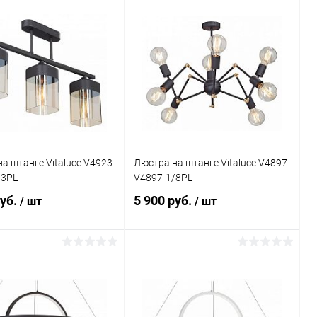
Подписаться
В корзину
ь в 1 клик
Сравнение
Купить в 1 клик
Сравнение
ранное
Недоступно
В избранное
В наличии
а штанге Vitaluce V4923
Люстра на штанге Vitaluce V4897
/3PL
V4897-1/8PL
руб.
5 900 руб.
/ шт
/ шт
В корзину
В корзину
ь в 1 клик
Сравнение
Купить в 1 клик
Сравнение