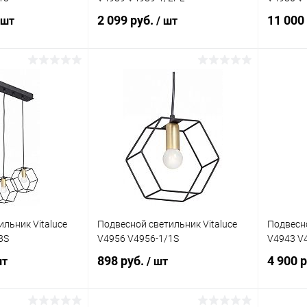
2 099 руб.
11 000
 шт
/ шт
писаться
Подписаться
ик
Сравнение
Купить в 1 клик
Сравнение
Купит
Недоступно
В избранное
Недоступно
В изб
льник Vitaluce
Подвесной светильник Vitaluce
Подвесно
3S
V4956 V4956-1/1S
V4943 V
898 руб.
4 900 
шт
/ шт