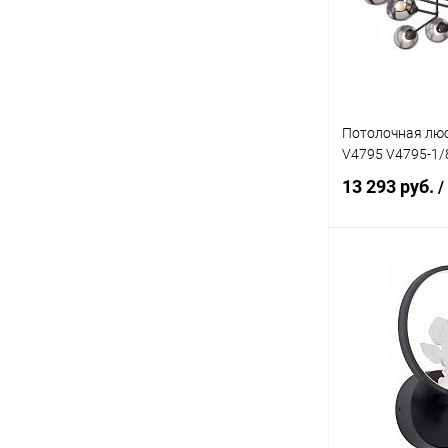
В избранное
Потолочная люс
V4795 V4795-1/
13 293 руб.
/
В 
Купить в 1 кл
В избранное