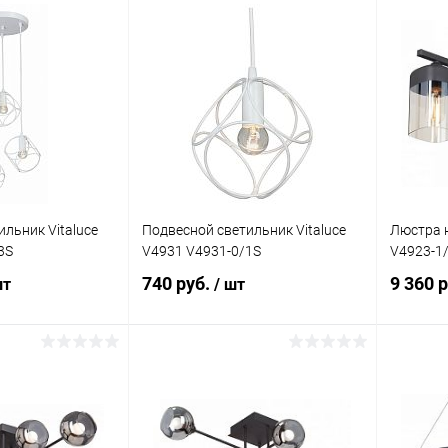
писаться
Подписаться
ик
Сравнение
Купить в 1 клик
Сравнение
Купит
Недоступно
В избранное
Недоступно
В изб
льник Vitaluce
Подвесной светильник Vitaluce
Люстра н
3S
V4931 V4931-0/1S
V4923-1
740 руб.
9 360 
шт
/ шт
корзину
Подписаться
ик
Сравнение
Купить в 1 клик
Сравнение
Купит