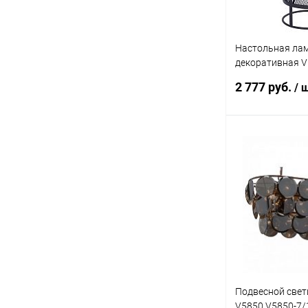
Настольная ла
декоративная Vi
V4921-1/1L
2 777 руб.
/ 
Под
Купить в 1 кл
В избранное
Подвесной свети
V5850 V5850-7/