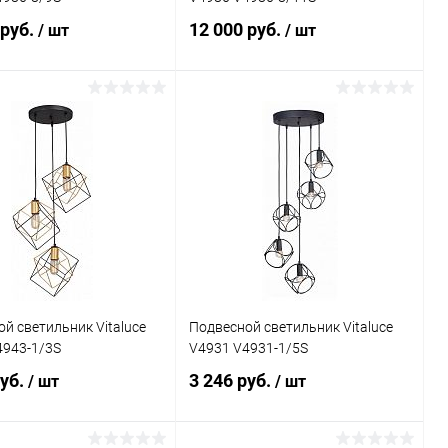
 руб.
12 000 руб.
/ шт
/ шт
Подписаться
Подписаться
ь в 1 клик
Сравнение
Купить в 1 клик
Сравнение
ранное
Недоступно
В избранное
Недоступно
й светильник Vitaluce
Подвесной светильник Vitaluce
4943-1/3S
V4931 V4931-1/5S
руб.
3 246 руб.
/ шт
/ шт