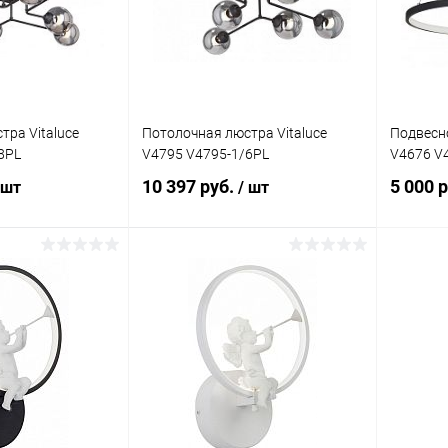
В наличии
В избранное
Недоступно
В изб
тра Vitaluce
Потолочная люстра Vitaluce
Подвесно
8PL
V4795 V4795-1/6PL
V4676 V
10 397 руб.
5 000 
 шт
/ шт
корзину
В корзину
ик
Сравнение
Купить в 1 клик
Сравнение
Купит
В наличии
В избранное
В наличии
В изб