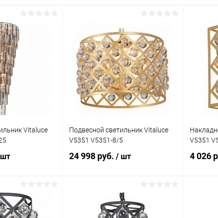
льник Vitaluce
Подвесной светильник Vitaluce
Накладно
25
V5351 V5351-8/5
V5351 V
24 998 руб.
4 026 
 шт
/ шт
писаться
В корзину