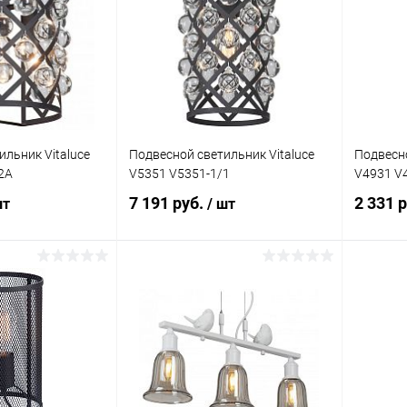
ик
Сравнение
Купить в 1 клик
Сравнение
Купит
Недоступно
В избранное
В наличии
В изб
ильник Vitaluce
Подвесной светильник Vitaluce
Подвесно
2A
V5351 V5351-1/1
V4931 V
7 191 руб.
2 331 
шт
/ шт
писаться
Подписаться
ик
Сравнение
Купить в 1 клик
Сравнение
Купит
Недоступно
В избранное
Недоступно
В изб