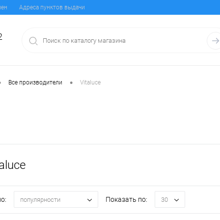
мен
Адреса пунктов выдачи
2
•
•
Все производители
Vitaluce
aluce
о:
Показать по:
популярности
30