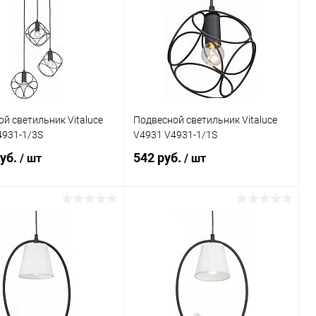
ь в 1 клик
Сравнение
Купить в 1 клик
Сравнение
ранное
В наличии
В избранное
Недоступно
й светильник Vitaluce
Подвесной светильник Vitaluce
4931-1/3S
V4931 V4931-1/1S
руб.
542 руб.
/ шт
/ шт
В корзину
В корзину
ь в 1 клик
Сравнение
Купить в 1 клик
Сравнение
ранное
В наличии
В избранное
В наличии