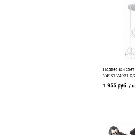
Под
Купить в 1 кл
В избранное
Подвесной свети
V4931 V4931-0/
1 955 руб.
/ 
В 
Купить в 1 кл