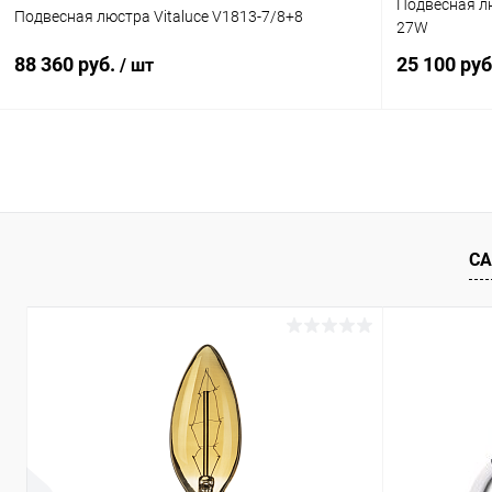
Подвесная лю
Подвесная люстра Vitaluce V1813-7/8+8
27W
88 360 руб.
25 100 ру
/ шт
В корзину
Купить в 1 клик
Сравнение
Купить в 1
В избранное
В наличии
В избранн
СА