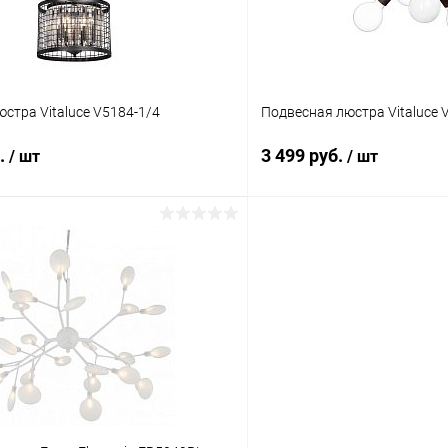
стра Vitaluce V5184-1/4
Подвесная люстра Vitaluce 
б.
3 499 руб.
/ шт
/ шт
В корзину
В корз
 клик
Сравнение
Купить в 1 клик
ое
В наличии
В избранное