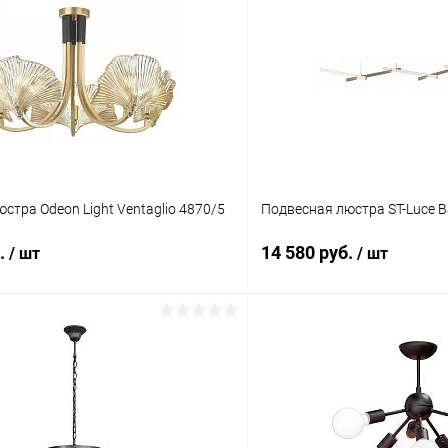
стра Odeon Light Ventaglio 4870/5
Подвесная люстра ST-Luce B
б.
14 580 руб.
/ шт
/ шт
В корзину
В корз
 клик
Сравнение
Купить в 1 клик
ое
В наличии
В избранное