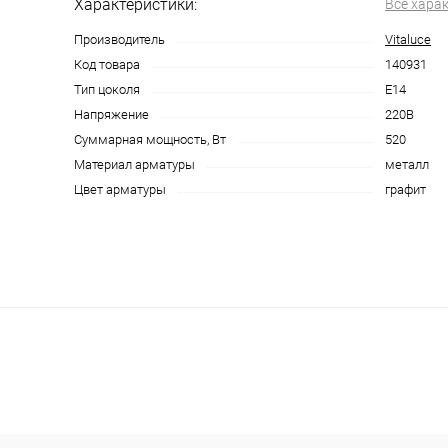
Характеристики:
Все хара
Производитель
Vitaluce
Код товара
140931
Тип цоколя
E14
Напряжение
220В
Суммарная мощность, Вт
520
Материал арматуры
металл
Цвет арматуры
графит