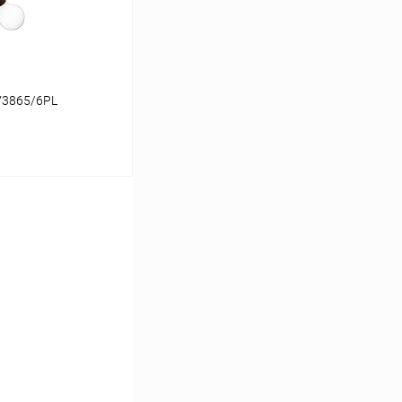
V3865/6PL
ину
Сравнение
В наличии