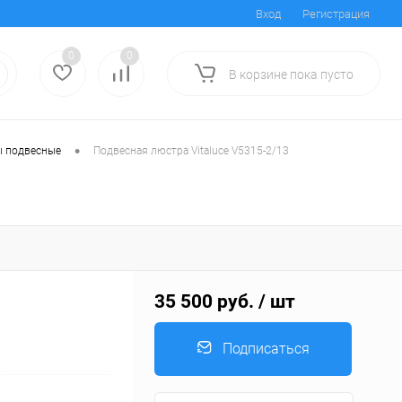
Вход
Регистрация
0
0
В корзине
пока
пусто
•
 подвесные
Подвесная люстра Vitaluce V5315-2/13
35 500 руб.
/ шт
Подписаться