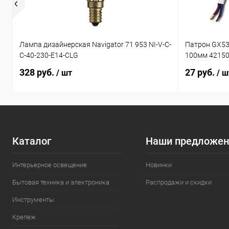
Лампа дизайнерская Navigator 71 953 NI-V-C-
Патрон GX53
C-40-230-E14-CLG
100мм 4215
328 руб.
27 руб.
/ шт
/ ш
Каталог
Наши предложен
Интерьерное освещение
Новинки
Бытовая техника и электроника
Распродажи и скидки
Инструменты
Крепеж