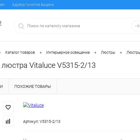
мен
Адреса пунктов выдачи
2
•
•
•
•
Каталог товаров
Интерьерное освещение
Люстры
Люстры
люстра Vitaluce V5315-2/13
КИ
ПОХОЖИЕ ТОВАРЫ
Артикул:
V5315-2/13