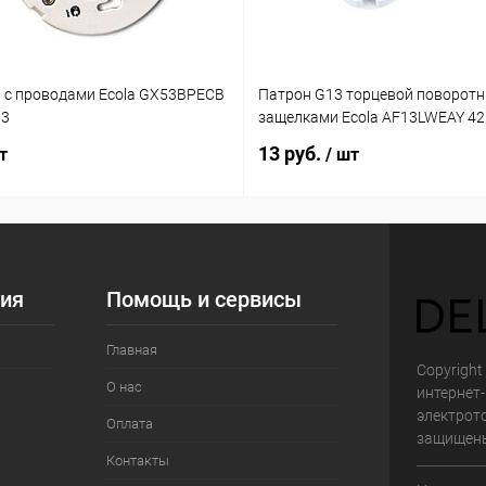
 с проводами Ecola GX53BPECB
Патрон G13 торцевой поворотн
03
защелками Ecola AF13LWEAY 4
13 руб.
т
/ шт
ия
Помощь и сервисы
Главная
Copyright 
О нас
интернет
электрот
Оплата
защищен
Контакты