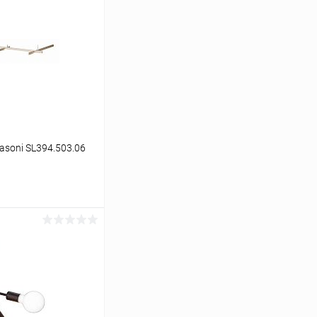
asoni SL394.503.06
ину
Сравнение
В наличии