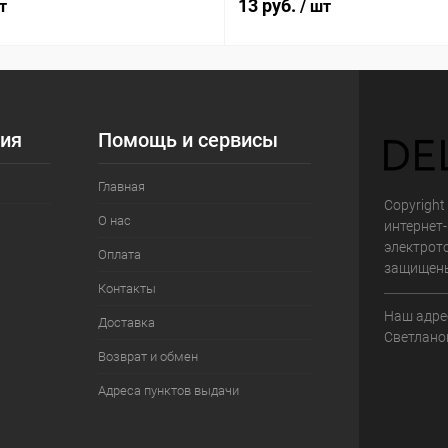
13 руб.
т
/ шт
ия
Помощь и сервисы
Главная
Copyright 
О нас
интернет
электрот
Оплата
защищен
Контакты
Наш адрес
Доставка
Светланов
Возврат и обмен
Адреса пунктов выдачи