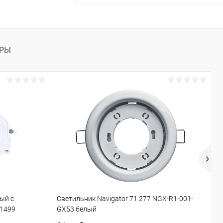
АРЫ
ый с
Светильник Navigator 71 277 NGX-R1-001-
П
21499
GX53 белый
4