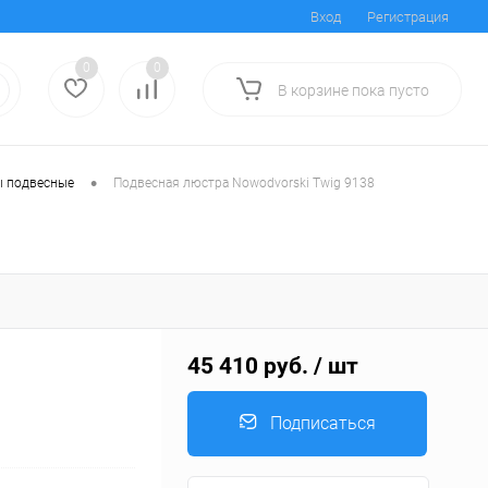
Вход
Регистрация
0
0
В корзине
пока
пусто
•
 подвесные
Подвесная люстра Nowodvorski Twig 9138
45 410 руб.
/ шт
Подписаться