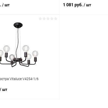
б.
1 081 руб.
/ шт
/ шт
В корзину
В корз
 клик
Сравнение
Купить в 1 клик
ое
В наличии
В избранное
стра Vitaluce V4254-1/6
/ шт