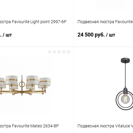
стра Favourite Light point 2997-6P
Подвесная люстра Favourite
б.
24 500 руб.
/ шт
/ шт
В корзину
В корз
 клик
Сравнение
Купить в 1 клик
ое
В наличии
В избранное
стра Favourite Mateo 2634-8P
Подвесная люстра Vitaluce 