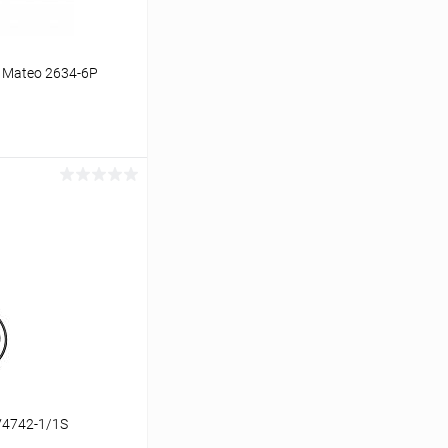
 Mateo 2634-6P
ину
Сравнение
В наличии
V4742-1/1S