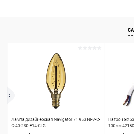
В корзину
Купить в 1 клик
Сравнение
Купить в 1
В избранное
В наличии
В избранн
СА
Лампа дизайнерская Navigator 71 953 NI-V-C-
Патрон GX53
C-40-230-E14-CLG
100мм 4215