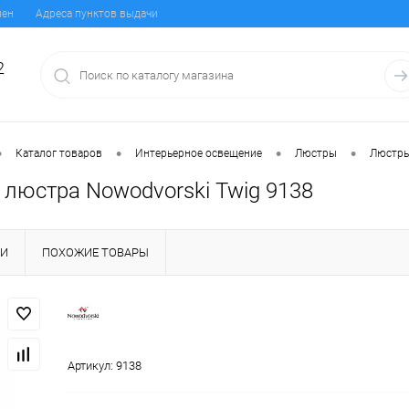
мен
Адреса пунктов выдачи
2
•
•
•
•
Каталог товаров
Интерьерное освещение
Люстры
Люстры
 люстра Nowodvorski Twig 9138
КИ
ПОХОЖИЕ ТОВАРЫ
Артикул:
9138