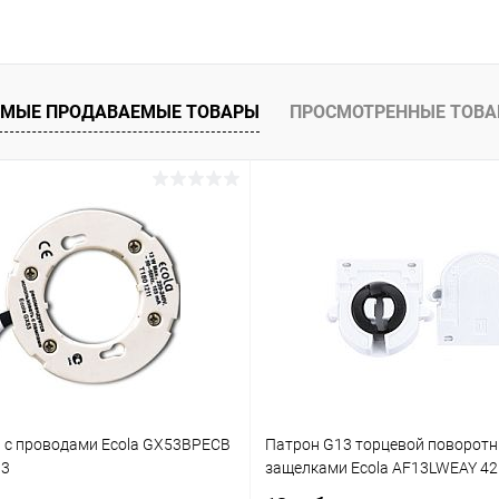
В корзину
 клик
Сравнение
ое
В наличии
МЫЕ ПРОДАВАЕМЫЕ ТОВАРЫ
ПРОСМОТРЕННЫЕ ТОВ
 с проводами Ecola GX53BPECB
Патрон G13 торцевой поворотн
03
защелками Ecola AF13LWEAY 4