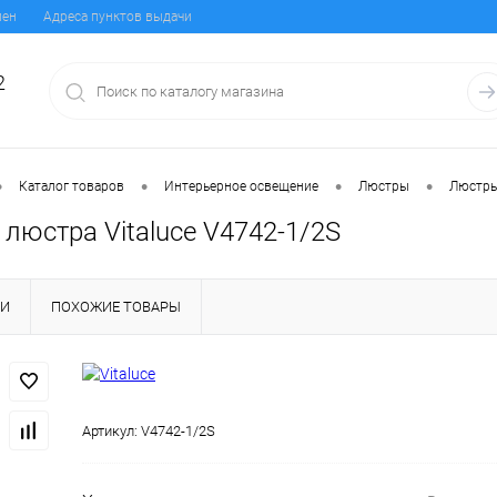
мен
Адреса пунктов выдачи
2
•
•
•
•
Каталог товаров
Интерьерное освещение
Люстры
Люстры
люстра Vitaluce V4742-1/2S
КИ
ПОХОЖИЕ ТОВАРЫ
Артикул:
V4742-1/2S