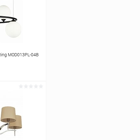
Ring MOD013PL-04B
ину
Сравнение
В наличии