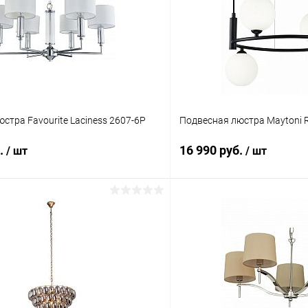
стра Favourite Laciness 2607-6P
Подвесная люстра Maytoni 
б.
16 990 руб.
/ шт
/ шт
В корзину
В корз
 клик
Сравнение
Купить в 1 клик
ое
В наличии
В избранное