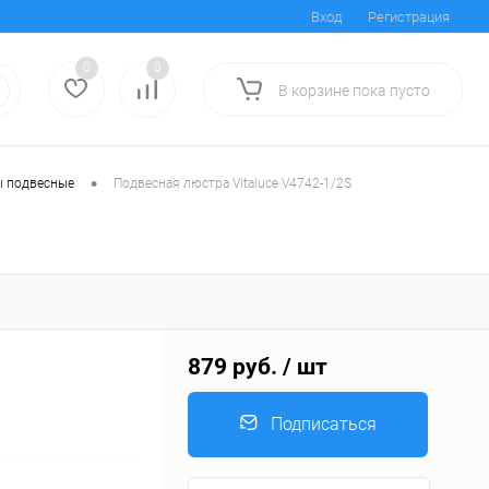
Вход
Регистрация
0
0
В корзине
пока
пусто
•
 подвесные
Подвесная люстра Vitaluce V4742-1/2S
879 руб.
/ шт
Подписаться