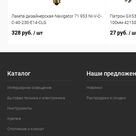
Лампа дизайнерская Navigator 71 953 NI-V-C-
Патрон GX53
C-40-230-E14-CLG
100мм 4215
328 руб.
27 руб.
/ шт
/ ш
Каталог
Наши предложен
Интерьерное освещение
Новинки
Бытовая техника и электроника
Распродажи и скидки
Инструменты
Крепеж
Отопление и климат