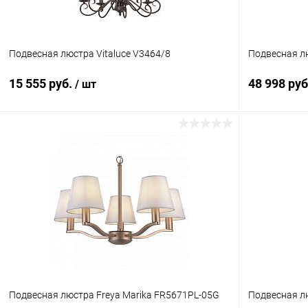
Подвесная люстра Vitaluce V3464/8
Подвесная лю
15 555 руб.
48 998 ру
/ шт
В корзину
Купить в 1 клик
Сравнение
Купить в 1
В избранное
В наличии
В избранн
Подвесная люстра Freya Marika FR5671PL-05G
Подвесная лю