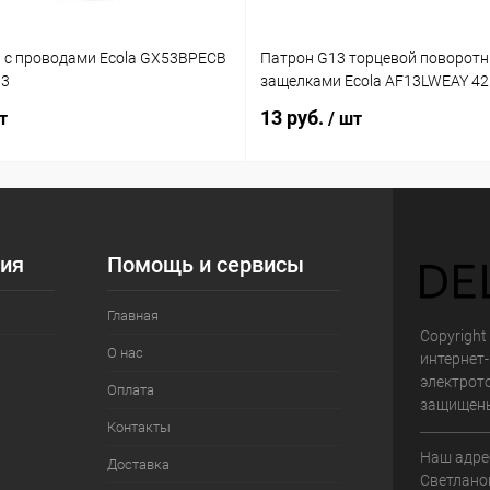
 с проводами Ecola GX53BPECB
Патрон G13 торцевой поворотн
03
защелками Ecola AF13LWEAY 4
13 руб.
т
/ шт
ия
Помощь и сервисы
Главная
Copyright 
О нас
интернет
электрот
Оплата
защищен
Контакты
Наш адрес
Доставка
Светланов