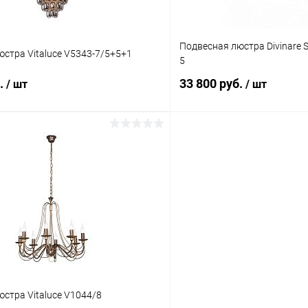
Подвесная люстра Divinare 
стра Vitaluce V5343-7/5+5+1
5
б.
33 800 руб.
/ шт
/ шт
В корзину
В корз
 клик
Сравнение
Купить в 1 клик
ое
В наличии
В избранное
стра Vitaluce V1044/8