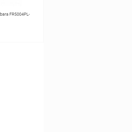
rbara FR5004PL-
ину
Сравнение
В наличии