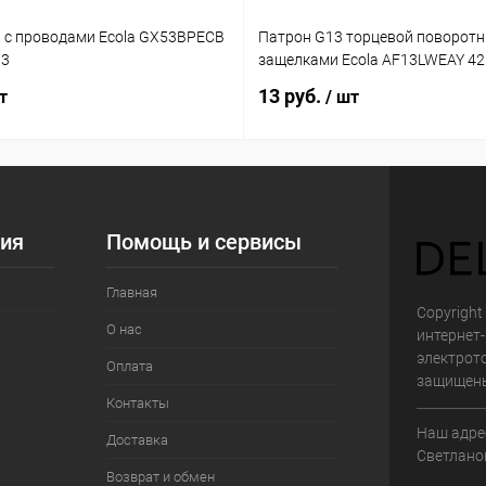
 с проводами Ecola GX53BPECB
Патрон G13 торцевой поворотн
03
защелками Ecola AF13LWEAY 4
13 руб.
т
/ шт
ия
Помощь и сервисы
Главная
Copyright 
О нас
интернет
электрот
Оплата
защищен
Контакты
Наш адрес
Доставка
Светланов
Возврат и обмен