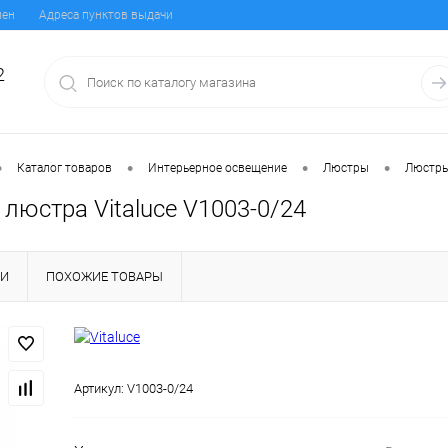
мен
Адреса пунктов выдачи
2
•
•
•
•
Каталог товаров
Интерьерное освещение
Люстры
Люстры
люстра Vitaluce V1003-0/24
КИ
ПОХОЖИЕ ТОВАРЫ
Артикул:
V1003-0/24