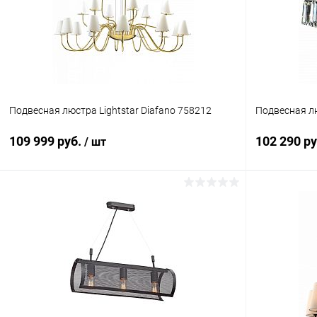
Подвесная люстра Lightstar Diafano 758212
Подвесная лю
109 999 руб.
102 290 р
/ шт
В корзину
Купить в 1 клик
Сравнение
Купить в 1
В избранное
В наличии
В избранн