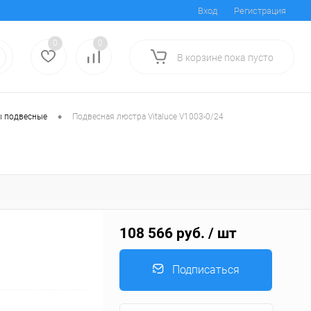
Вход
Регистрация
0
0
В корзине
пока
пусто
•
 подвесные
Подвесная люстра Vitaluce V1003-0/24
108 566 руб.
/ шт
Подписаться