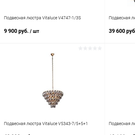
Подвесная люстра Vitaluce V4747-1/3S
Подвесная лю
9 900 руб.
39 600 ру
/ шт
В корзину
Купить в 1 клик
Сравнение
Купить в 1
В избранное
В наличии
В избранн
Подвесная люстра Vitaluce V5343-7/5+5+1
Подвесная лю