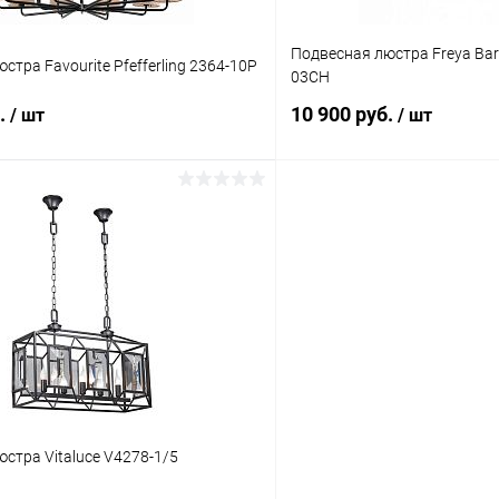
Подвесная люстра Freya Ba
стра Favourite Pfefferling 2364-10P
03CH
б.
10 900 руб.
/ шт
/ шт
В корзину
В корз
 клик
Сравнение
Купить в 1 клик
ое
В наличии
В избранное
стра Vitaluce V4278-1/5