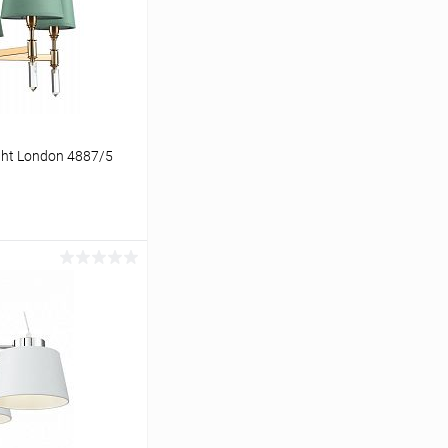
ht London 4887/5
ину
Сравнение
В наличии