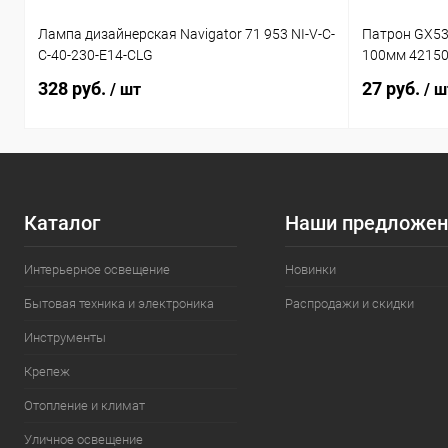
Лампа дизайнерская Navigator 71 953 NI-V-C-
Патрон GX53
C-40-230-E14-CLG
100мм 4215
328 руб.
27 руб.
/ шт
/ ш
Каталог
Наши предложен
Интерьерное освещение
Новинки
Бытовая техника и электроника
Распродажи и скидки
Инструменты
Крепеж
Отопление и климат
Уличное освещение