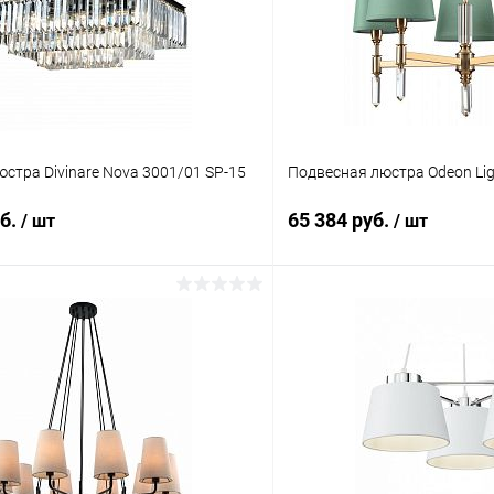
стра Divinare Nova 3001/01 SP-15
Подвесная люстра Odeon Lig
уб.
65 384 руб.
/ шт
/ шт
В корзину
В корз
 клик
Сравнение
Купить в 1 клик
ое
В наличии
В избранное