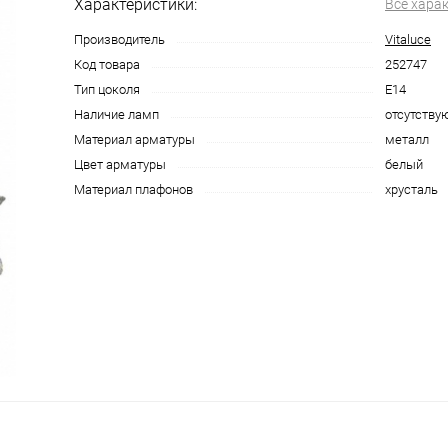
Характеристики:
Все хара
Производитель
Vitaluce
Код товара
252747
Тип цоколя
E14
Наличие ламп
отсутству
Материал арматуры
металл
Цвет арматуры
белый
Материал плафонов
хрусталь