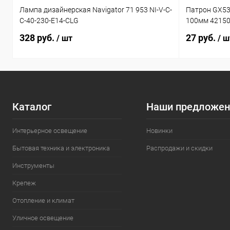
Лампа дизайнерская Navigator 71 953 NI-V-C-
Патрон GX53
C-40-230-E14-CLG
100мм 4215
328 руб.
27 руб.
/ шт
/ ш
Каталог
Наши предложен
Интерьерное освещение
Новинки
Бытовая техника и электроника
Распродажи и скидки
Инструменты
Крепеж
Отопление и климат
Уличное освещение