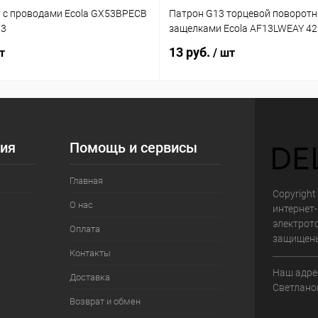
 с проводами Ecola GX53BPECB
Патрон G13 торцевой поворотн
03
защелками Ecola AF13LWEAY 4
13 руб.
т
/ шт
ия
Помощь и сервисы
Главная
Copyright 
О нас
интернет
электрот
Оплата
защищен
Контакты
Наш адрес
Доставка
Светланов
Возврат и обмен