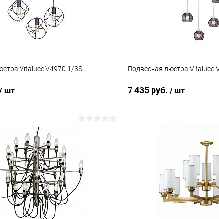
стра Vitaluce V4970-1/3S
Подвесная люстра Vitaluce 
7 435 руб.
/ шт
/ шт
В корзину
В корз
 клик
Сравнение
Купить в 1 клик
ое
В наличии
В избранное