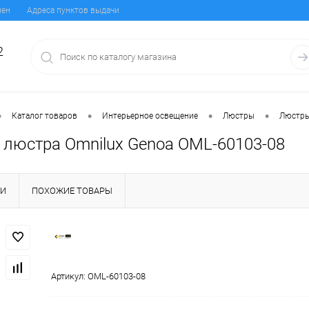
мен
Адреса пунктов выдачи
2
•
•
•
•
Каталог товаров
Интерьерное освещение
Люстры
Люстры
 люстра Omnilux Genoa OML-60103-08
КИ
ПОХОЖИЕ ТОВАРЫ
Артикул:
OML-60103-08