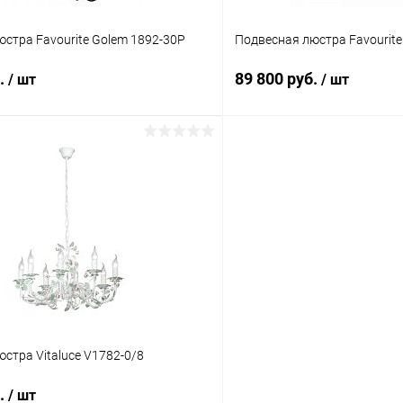
стра Favourite Golem 1892-30P
Подвесная люстра Favourite
б.
89 800 руб.
/ шт
/ шт
В корзину
В корз
 клик
Сравнение
Купить в 1 клик
ое
В наличии
В избранное
стра Vitaluce V1782-0/8
б.
/ шт