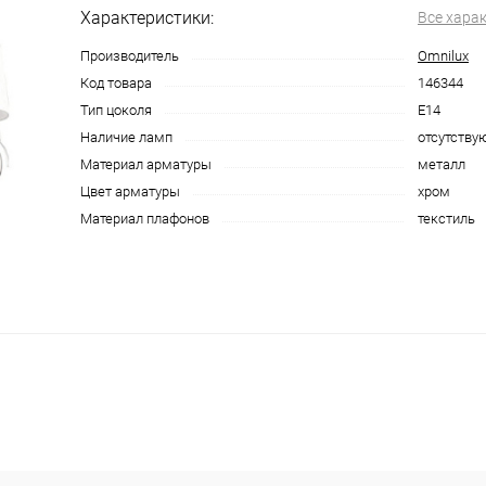
Характеристики:
Все хара
Производитель
Omnilux
Код товара
146344
Тип цоколя
E14
Наличие ламп
отсутству
Материал арматуры
металл
Цвет арматуры
хром
Материал плафонов
текстиль