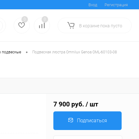
Вход
Регистрация
0
0
В корзине
пока
пусто
•
 подвесные
Подвесная люстра Omnilux Genoa OML-60103-08
7 900 руб.
/ шт
Подписаться