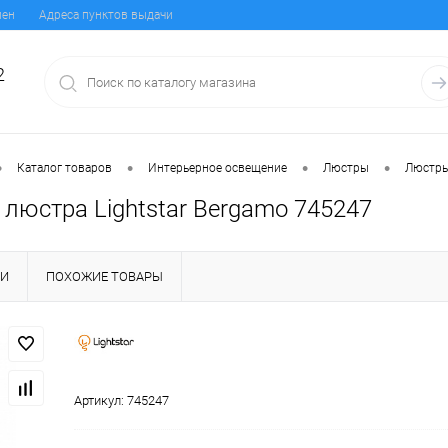
мен
Адреса пунктов выдачи
2
•
•
•
•
Каталог товаров
Интерьерное освещение
Люстры
Люстры
люстра Lightstar Bergamo 745247
КИ
ПОХОЖИЕ ТОВАРЫ
Артикул:
745247