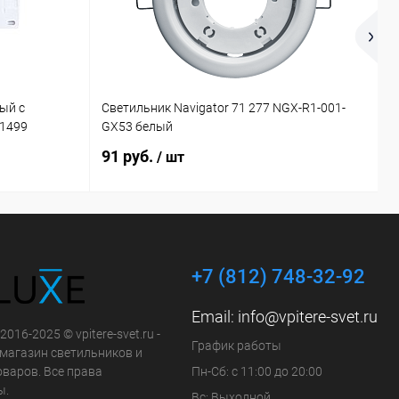
ый с
Светильник Navigator 71 277 NGX-R1-001-
П
21499
GX53 белый
4
91 руб.
2
/ шт
+7 (812) 748-32-92
Email:
info@vpitere-svet.ru
2016-2025 © vpitere-svet.ru -
График работы
-магазин светильников и
оваров. Все права
Пн-Сб: с 11:00 до 20:00
ы.
Вс: Выходной