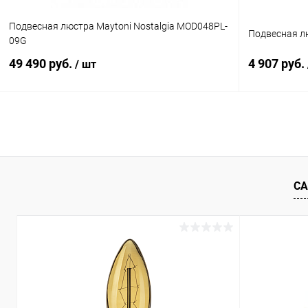
Подвесная люстра Maytoni Nostalgia MOD048PL-
Подвесная лю
09G
49 490 руб.
4 907 руб.
/ шт
В корзину
Купить в 1 клик
Сравнение
Купить в 1
В избранное
В наличии
В избранн
СА