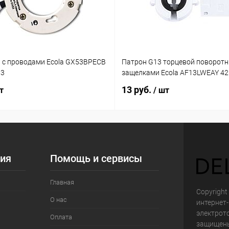
 с проводами Ecola GX53BPECB
Патрон G13 торцевой поворотн
03
защелками Ecola AF13LWEAY 4
13 руб.
т
/ шт
ия
Помощь и сервисы
Главная
Copyright 
О нас
интернет
электрот
Оплата
защищен