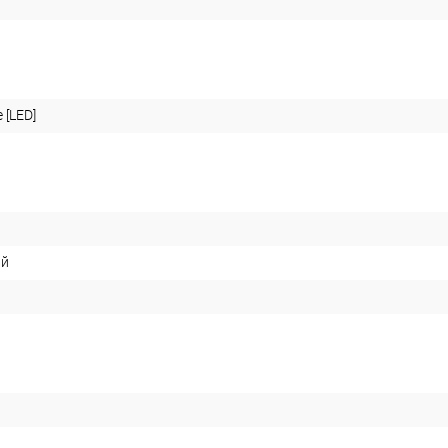
 [LED]
ый