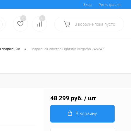
Вход
Регистрация
0
0
В корзине
пока
пусто
•
 подвесные
Подвесная люстра Lightstar Bergamo 745247
48 299 руб.
/ шт
В корзину