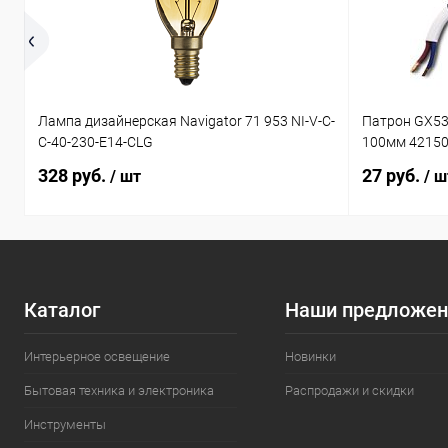
Лампа дизайнерская Navigator 71 953 NI-V-C-
Патрон GX53
C-40-230-E14-CLG
100мм 4215
328 руб.
27 руб.
/ шт
/ ш
Каталог
Наши предложен
Интерьерное освещение
Новинки
Бытовая техника и электроника
Распродажи и скидки
Инструменты