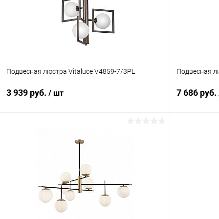
В избранное
В наличии
В избранн
Подвесная люстра Vitaluce V4859-7/3PL
Подвесная лю
3 939 руб.
7 686 руб.
/ шт
В корзину
Купить в 1 клик
Сравнение
Купить в 1
В избранное
В наличии
В избранн