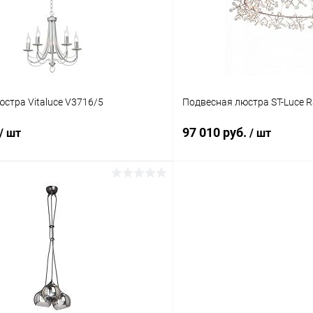
ое
В наличии
В избранное
стра Vitaluce V3716/5
Подвесная люстра ST-Luce R
97 010 руб.
/ шт
/ шт
В корзину
В корз
 клик
Сравнение
Купить в 1 клик
ое
В наличии
В избранное