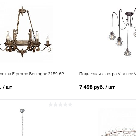
юстра F-promo Boulogne 2159-6P
Подвесная люстра Vitaluce 
б.
7 498 руб.
/ шт
/ шт
В корзину
В корз
 клик
Сравнение
Купить в 1 клик