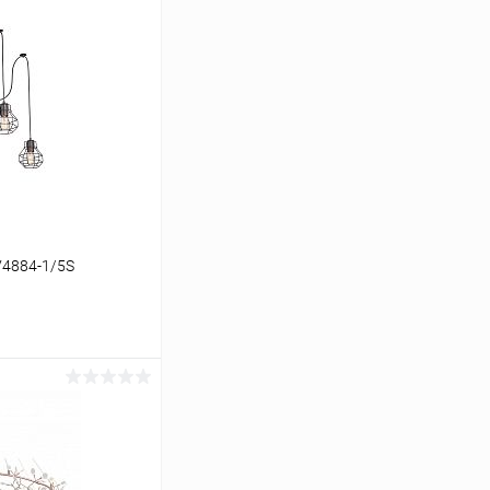
V4884-1/5S
ину
Сравнение