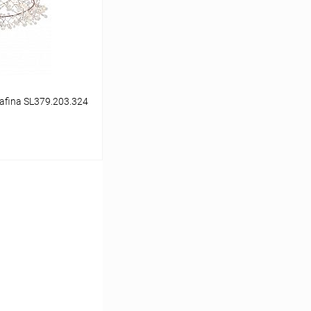
В наличии
afina SL379.203.324
ину
Сравнение
В наличии