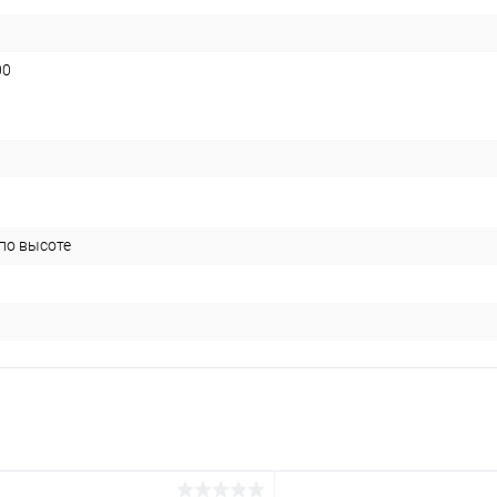
00
 по высоте