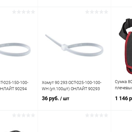
корзину
В корзину
ик
Сравнение
Купить в 1 клик
Сравнение
Купит
В наличии
В избранное
В наличии
В изб
Сумка 80
T-025-150-100-
Хомут 90 293 OCT-025-100-100-
плечевы
 ОНЛАЙТ 90294
WH (уп.100шт) ОНЛАЙТ 90293
80999
36 руб.
1 146 
/ шт
корзину
В корзину