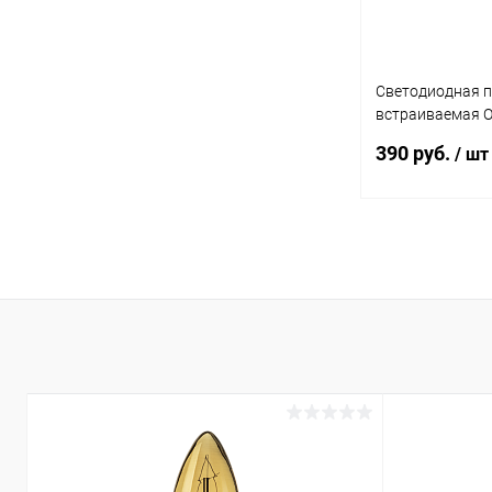
Светодиодная 
встраиваемая 
OLP-S1-18W-4K-
390 руб.
/ шт
В 
Купить в 1 кл
В избранное