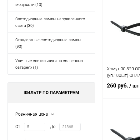
В 
мощности (10)
Купить в 1 кл
Светодиодные лампы направленного
света (30)
В избранное
Стандартные светодиодные лампы
(90)
Уличные светильники на солнечных
батареях (1)
Хомут 90 320 OC
(уп.100шт) ОНЛ
260 руб.
/ шт
ФИЛЬТР ПО ПАРАМЕТРАМ
В 
Розничная цена
От
До
Купить в 1 кл
В избранное