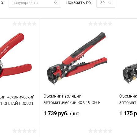
о:
Показать по:
популярности
30
Съемник изоляции
Съемник
ии механический
автоматический 80 919 OHT-
автомати
01 ОНЛАЙТ 80921
Sia04-3v1 ОНЛАЙТ 80919
Sia02-3
1 739 руб.
1 175 
/ шт