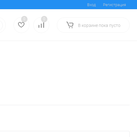
Вход
Регистрация
0
0
В корзине
пока
пусто