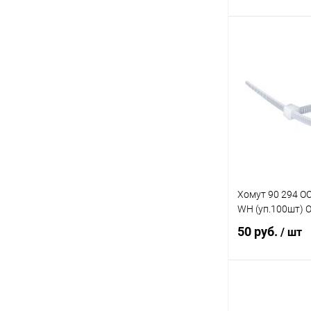
В 
Купить в 1 кл
В избранное
Хомут 90 294 OC
WH (уп.100шт)
50 руб.
/ шт
В 