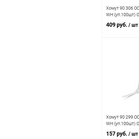
Хомут 90 306 OC
WH (уп.100шт)
409 руб.
/ шт
В 
Купить в 1 кл
В избранное
Хомут 90 299 OC
WH (уп.100шт)
157 руб.
/ шт