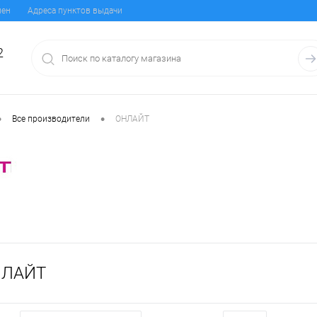
мен
Адреса пунктов выдачи
2
•
•
Все производители
ОНЛАЙТ
НЛАЙТ