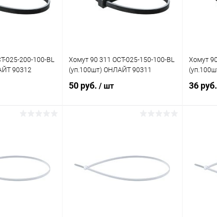
T-025-200-100-BL
Хомут 90 311 OCT-025-150-100-BL
Хомут 90
АЙТ 90312
(уп.100шт) ОНЛАЙТ 90311
(уп.100
50 руб.
36 руб
/ шт
корзину
В корзину
ик
Сравнение
Купить в 1 клик
Сравнение
Купит
В наличии
В избранное
В наличии
В изб