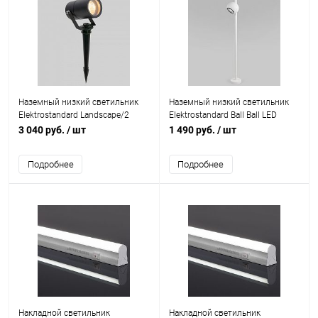
Наземный низкий светильник
Наземный низкий светильник
Elektrostandard Landscape/2
Elektrostandard Ball Ball LED
Landscape черный (35146/S)
белый (35143/F)
3 040 руб.
/ шт
1 490 руб.
/ шт
Подробнее
Подробнее
Накладной светильник
Накладной светильник