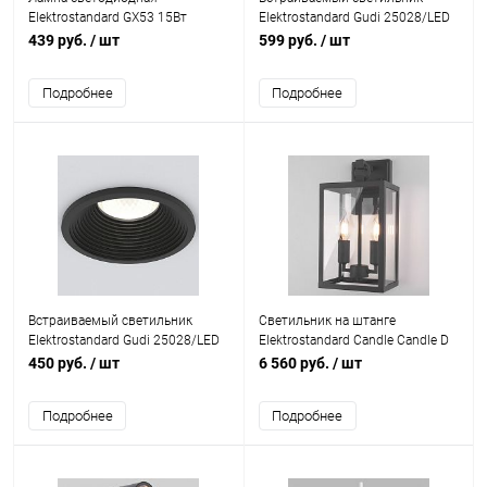
Elektrostandard GX53 15Вт
Elektrostandard Gudi 25028/LED
3300K GX53 LED PC 15W 3300K
7W 4200K WH белый
439 руб.
/ шт
599 руб.
/ шт
(BLGX5313)
Подробнее
Подробнее
Встраиваемый светильник
Светильник на штанге
Elektrostandard Gudi 25028/LED
Elektrostandard Candle Candle D
7W 4200K BK черный
(35150/D) темно-серый
450 руб.
/ шт
6 560 руб.
/ шт
Подробнее
Подробнее