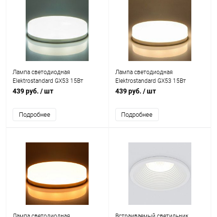
Лампа светодиодная
Лампа светодиодная
Elektrostandard GX53 15Вт
Elektrostandard GX53 15Вт
6500K GX53 LED PC 15W 6500K
4200K GX53 LED PC 15W 4200K
439 руб.
/ шт
439 руб.
/ шт
(BLGX5315)
(BLGX5314)
Подробнее
Подробнее
Лампа светодиодная
Встраиваемый светильник