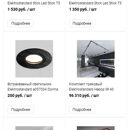
Elektrostandard Stick Led Stick Т5
Elektrostandard Stick Led Stick Т5
120см 104led 22W 6500К
90см 84led 18W 6500К
1 530 руб.
/ шт
1 350 руб.
/ шт
(55002/LED)
(55001/LED)
Подробнее
Подробнее
Встраиваемый светильник
Комплект трековый
Elektrostandard a057004 Dorma
Elektrostandard Набор № 40
25001/01 MR16 черный d95(60)
200 руб.
/ шт
96 310 руб.
/ шт
Подробнее
Подробнее