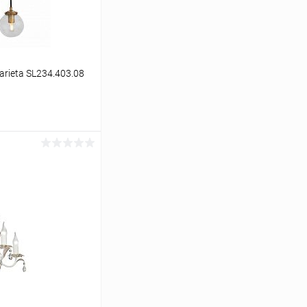
rieta SL234.403.08
ину
Сравнение
В наличии