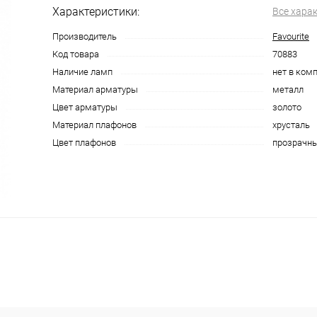
Характеристики:
Все хара
Производитель
Favourite
Код товара
70883
Наличие ламп
нет в ком
Материал арматуры
металл
Цвет арматуры
золото
Материал плафонов
хрусталь
Цвет плафонов
прозрачн