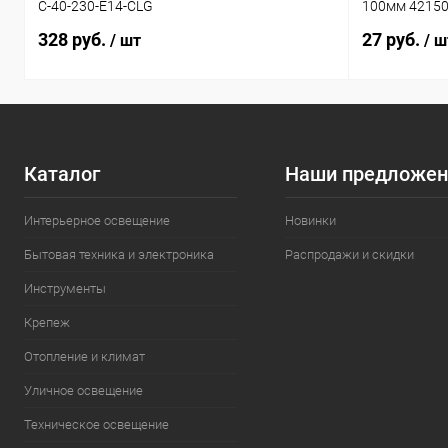
C-40-230-E14-CLG
100мм 4215
328 руб.
27 руб.
/ шт
/ ш
Каталог
Наши предложен
Интерьерное освещение
Новинки
Бытовая техника и электроника
Распродажи и скидки
Инструменты
Крепеж
Отопление и климат
Уличное освещение
Техническое освещение