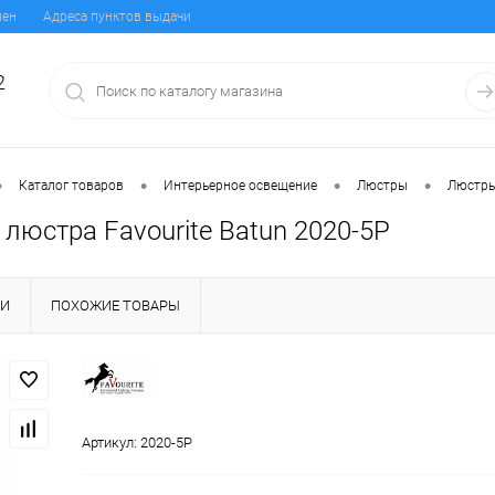
мен
Адреса пунктов выдачи
2
•
•
•
•
Каталог товаров
Интерьерное освещение
Люстры
Люстры
люстра Favourite Batun 2020-5P
КИ
ПОХОЖИЕ ТОВАРЫ
Артикул:
2020-5P