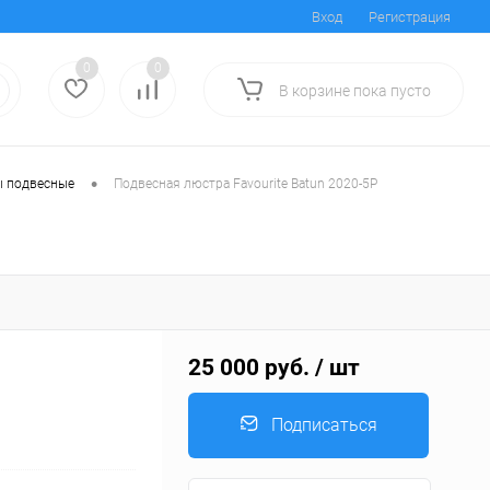
Вход
Регистрация
0
0
В корзине
пока
пусто
•
 подвесные
Подвесная люстра Favourite Batun 2020-5P
25 000 руб.
/ шт
Подписаться