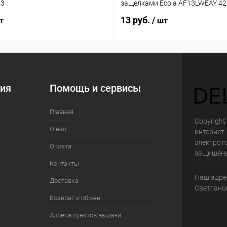
03
защелками Ecola AF13LWEAY 4
13 руб.
т
/ шт
ия
Помощь и сервисы
Главная
Copyright 
О нас
интернет
электрот
Оплата
защищен
Контакты
Наш адрес
Доставка
Светланов
Возврат и обмен
Адреса пунктов выдачи