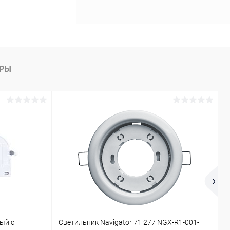
АРЫ
ый с
Светильник Navigator 71 277 NGX-R1-001-
П