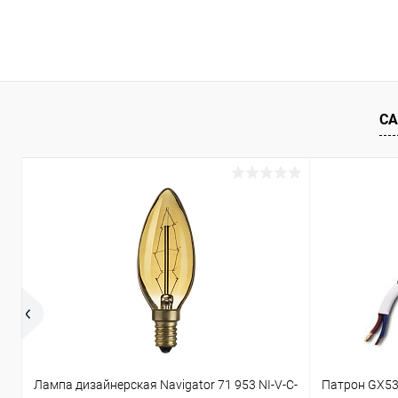
В корзину
Купить в 1 клик
Сравнение
Купить в 1
В избранное
В наличии
В избранн
СА
Лампа дизайнерская Navigator 71 953 NI-V-C-
Патрон GX53