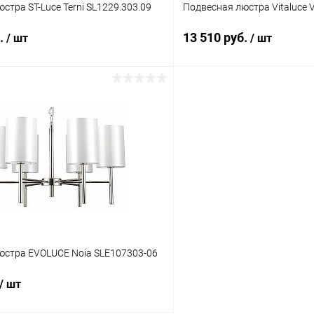
стра ST-Luce Terni SL1229.303.09
Подвесная люстра Vitaluce 
б.
13 510 руб.
/ шт
/ шт
В корзину
В корз
 клик
Сравнение
Купить в 1 клик
ое
В наличии
В избранное
юстра EVOLUCE Noia SLE107303-06
/ шт