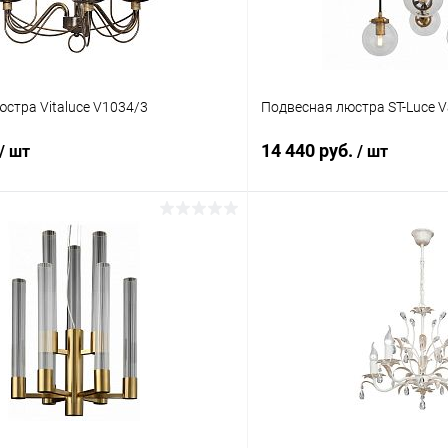
стра Vitaluce V1034/3
Подвесная люстра ST-Luce Va
14 440 руб.
/ шт
/ шт
В корзину
В корз
 клик
Сравнение
Купить в 1 клик
ое
В наличии
В избранное