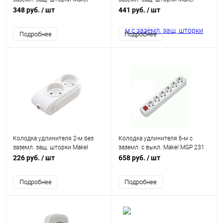
N4010000
N4210000
348 руб.
/ шт
441 руб.
/ шт
Подробнее
Подробнее
Колодка удлинителя 2-м без
Колодка удлинителя 6-м с
заземл. защ. шторки Makel
заземл. с выкл. Makel MGP 231
N2010000
226 руб.
/ шт
658 руб.
/ шт
Подробнее
Подробнее