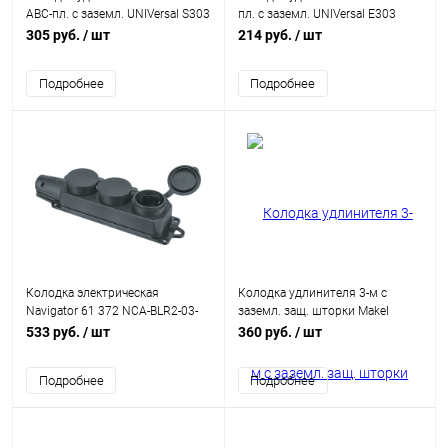
АВС-пл. с заземл. UNIVersal S303
пл. с заземл. UNIVersal E303
305 руб.
/ шт
214 руб.
/ шт
Подробнее
Подробнее
Колодка электрическая
Колодка удлинителя 3-м с
Navigator 61 372 NCA-BLR2-03-
заземл. защ. шторки Makel
16A-E-IP44-BL 3гн с/з каучук
N3210000
533 руб.
/ шт
360 руб.
/ шт
черная
Подробнее
Подробнее