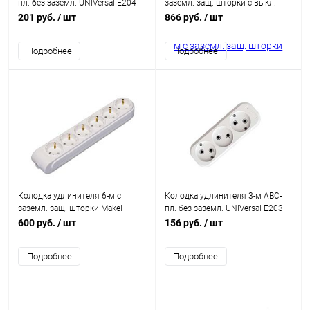
пл. без заземл. UNIVersal E204
заземл. защ. шторки с выкл.
Makel N6310000
201 руб.
/ шт
866 руб.
/ шт
Подробнее
Подробнее
Колодка удлинителя 6-м с
Колодка удлинителя 3-м АВС-
заземл. защ. шторки Makel
пл. без заземл. UNIVersal E203
N6210000
600 руб.
/ шт
156 руб.
/ шт
Подробнее
Подробнее