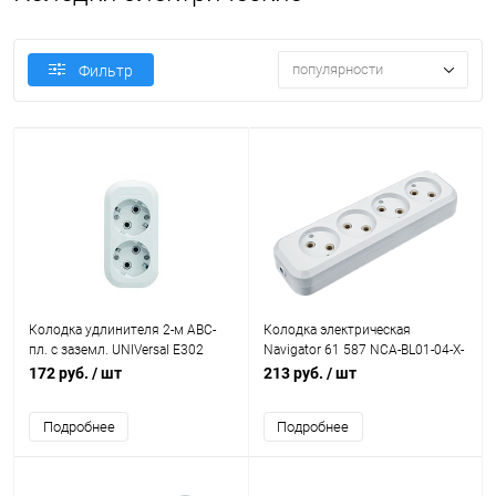
популярности
Фильтр
Колодка удлинителя 2-м АВС-
Колодка электрическая
пл. с заземл. UNIVersal E302
Navigator 61 587 NCA-BL01-04-X-
WH 4гн б/з АБС пластик
172 руб.
/ шт
213 руб.
/ шт
Подробнее
Подробнее