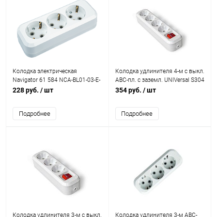
Колодка электрическая
Колодка удлинителя 4-м с выкл.
Navigator 61 584 NCA-BL01-03-E-
АВС-пл. с заземл. UNIVersal S304
WH 3гн с/з АБС пластик
228 руб.
/ шт
354 руб.
/ шт
Подробнее
Подробнее
Колодка удлинителя 3-м с выкл.
Колодка удлинителя 3-м АВС-