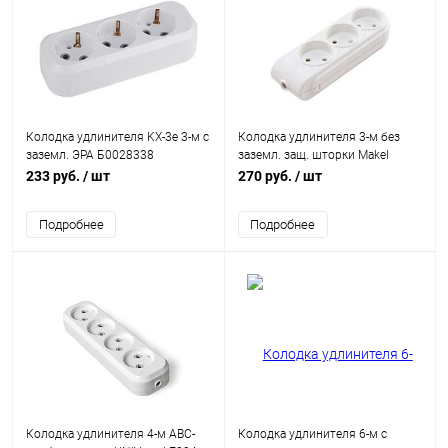
Колодка удлинителя KX-3e 3-м с
Колодка удлинителя 3-м без
зазeмл. ЭРА Б0028338
заземл. защ. шторки Makel
N3010000
233 руб.
/ шт
270 руб.
/ шт
Подробнее
Подробнее
Колодка удлинителя 4-м АВС-
Колодка удлинителя 6-м с