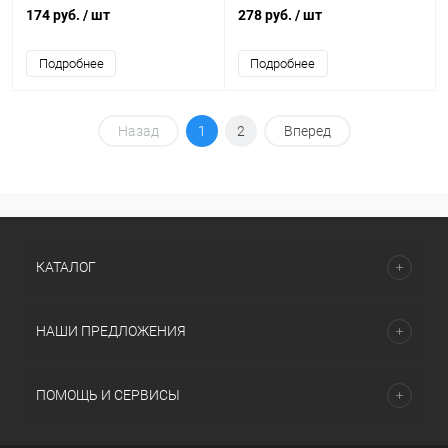
EKF AKB10-3
контакт. EKF AKB16-4
174 руб.
/ шт
278 руб.
/ шт
Подробнее
Подробнее
Назад
1
2
Вперед
КАТАЛОГ
НАШИ ПРЕДЛОЖЕНИЯ
ПОМОЩЬ И СЕРВИСЫ