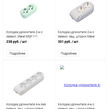
Колодка удлинителя 2-м с
Колодка удлинителя 2-м с
заземл. Makel MGP 111
заземл. защ. шторки Makel
N2210000
238 руб.
/ шт
301 руб.
/ шт
Подробнее
Подробнее
Колодка удлинителя 4-м без
Колодка удлинителя 4-м с
заземл. защ. шторки Makel
заземл. защ. шторки Makel