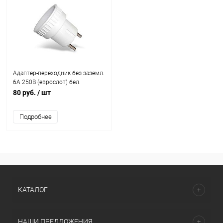
Адаптер-переходник без заземл.
6А 250В (еврослот) бел.
UNIVersal А109
80 руб.
/ шт
Подробнее
КАТАЛОГ
НАШИ ПРЕДЛОЖЕНИЯ