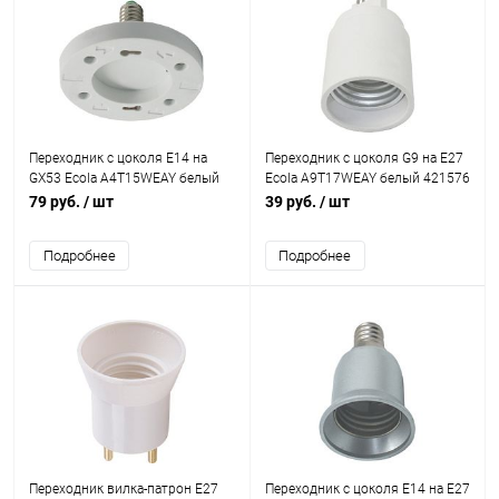
Переходник с цоколя E14 на
Переходник с цоколя G9 на E27
GX53 Ecola A4T15WEAY белый
Ecola A9T17WEAY белый 421576
421555
79 руб.
/ шт
39 руб.
/ шт
Подробнее
Подробнее
Переходник вилка-патрон E27
Переходник с цоколя E14 на E27