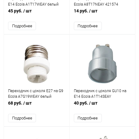
E14 Ecola A1T17WEAY белый
Ecola A8T17NEAY 421574
421577
45 руб.
/ шт
14 руб.
/ шт
Подробнее
Подробнее
Переходник с цоколя E27 на G9
Переходник с цоколя GU10 на
Ecola A7G19WEAY белый
E14 Ecola A1T14SEAY
421570
серебряный 421578
68 руб.
/ шт
40 руб.
/ шт
Подробнее
Подробнее