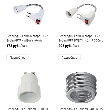
Переходник вилка-патрон E27
Переходник вилка-патрон E27
Ecola APT7NWEAY гибкий
Ecola APF7SWEAY гибкий 300мм
150мм с выключателем белый
с выключателем белый 421536
173 руб.
/ шт
208 руб.
/ шт
421534
Подробнее
Подробнее
Переходник с цоколя GU10 на
Переходник с цоколя E40 на E27