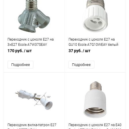
Переходник с цоколя E27 на
Переходник с цоколя E27 на
3xE27 Ecola A7W37SEAY
GU10 Ecola A7G10WEAY белый
серебряный 421561
421571
170 руб.
/ шт
37 руб.
/ шт
Подробнее
Подробнее
Переходник вилка-патрон E27
Переходник с цоколя E27 на E40