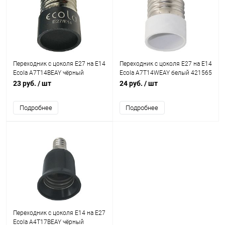
Переходник с цоколя E27 на E14
Переходник с цоколя E27 на E14
Ecola A7T14BEAY чёрный
Ecola A7T14WEAY белый 421565
421566
23 руб.
/ шт
24 руб.
/ шт
Подробнее
Подробнее
Переходник с цоколя E14 на E27
Ecola A4T17BEAY чёрный