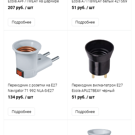
Ecola APF7TWEAY на шарнире
Ecola A7T18WEAY белый 421569
белый 421599
207 руб.
/ шт
51 руб.
/ шт
Подробнее
Подробнее
Переходник с розетки на E27
Переходник вилка-патрон E27
Navigator 71 992 NLA-S-E27
Ecola APU27BEAY чёрный
421544
134 руб.
/ шт
51 руб.
/ шт
Подробнее
Подробнее