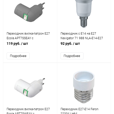
Переходник вилка-патрон E27
Переходник с E14 на E27
Ecola APT7SSEAY с
Navigator 71 988 NLA-E14-E27
выключателем серебряный
119 руб.
/ шт
92 руб.
/ шт
421541
Подробнее
Подробнее
Переходник вилка-патрон E27
Переходник E27-E14 Feron
Ecola APT7SWEAY с
22334 LH64