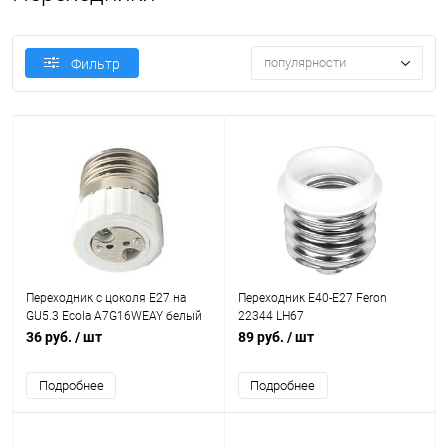
популярности
Фильтр
Переходник с цоколя E27 на
Переходник Е40-Е27 Feron
GU5.3 Ecola A7G16WEAY белый
22344 LH67
421573
36 руб.
/ шт
89 руб.
/ шт
Подробнее
Подробнее