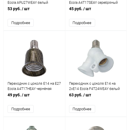
Ecola APU27WEAY белый
Ecola A4T17SEAY серебряный
421596
421553
53 руб.
/ шт
45 руб.
/ шт
Подробнее
Подробнее
Переходник с цоколя E14 на E27
Переходник с цоколя E14 на
Ecola A4T17HEAY чернёная
2xE14 Ecola F4T24WEAY белый
бронза 421606
421550
49 руб.
/ шт
63 руб.
/ шт
Подробнее
Подробнее