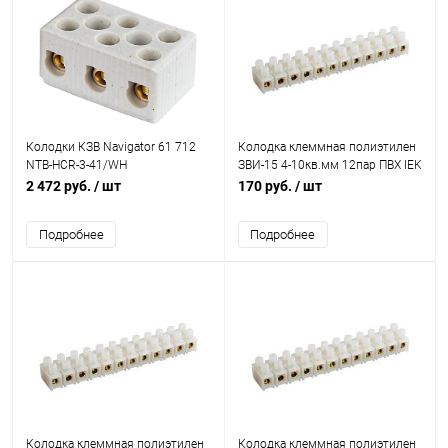
Колодки КЗВ Navigator 61 712
Колодка клеммная полиэтилен
NTB-HCR-3-41/WH
ЗВИ-15 4-10кв.мм 12пар ПВХ IEK
UZV1-015-06
2 472 руб.
/ шт
170 руб.
/ шт
Подробнее
Подробнее
Колодка клеммная полиэтилен
Колодка клеммная полиэтилен