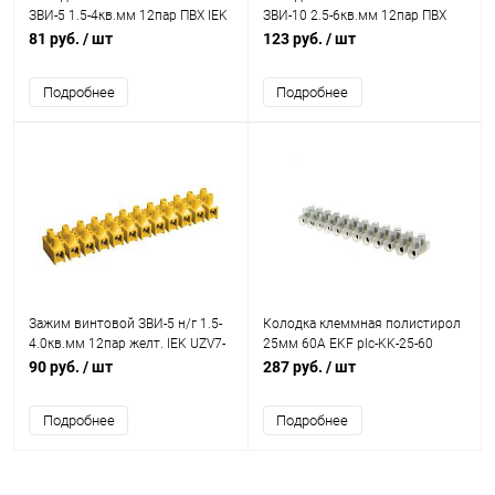
ЗВИ-5 1.5-4кв.мм 12пар ПВХ IEK
ЗВИ-10 2.5-6кв.мм 12пар ПВХ
UZV3-005-04
IEK UZV3-010-06
81 руб.
/ шт
123 руб.
/ шт
Подробнее
Подробнее
Зажим винтовой ЗВИ-5 н/г 1.5-
Колодка клеммная полистирол
4.0кв.мм 12пар желт. IEK UZV7-
25мм 60А EKF plc-KK-25-60
005-04
90 руб.
/ шт
287 руб.
/ шт
Подробнее
Подробнее