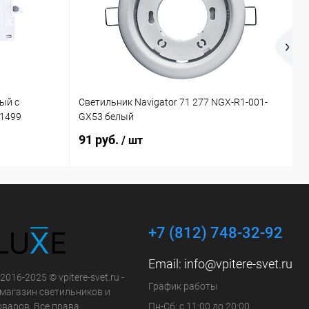
ый с
Светильник Navigator 71 277 NGX-R1-001-
П
21499
GX53 белый
4
91 руб.
2
/ шт
+7 (812) 748-32-92
Email:
info@vpitere-svet.ru
2016-2025 © vpitere-svet.ru -
График работы
-магазин светильников и
оваров. Все права
Пн-Сб: с 11:00 до 20:00