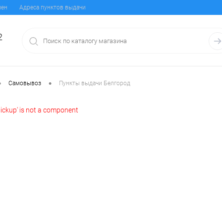
мен
Адреса пунктов выдачи
2
•
•
Самовывоз
Пункты выдачи Белгород
vPickup' is not a component