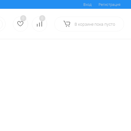
Вход
Регистрация
0
0
В корзине
пока
пусто