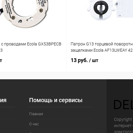
 с проводами Ecola GX53BPECB
Патрон G13 торцевой поворотн
03
защелками Ecola AF13LWEAY 4
13 руб.
т
/ шт
ия
Помощь и сервисы
Главная
Copyright 
О нас
интернет
электрот