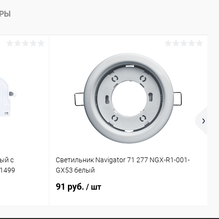
АРЫ
ый с
Светильник Navigator 71 277 NGX-R1-001-
П
21499
GX53 белый
4
91 руб.
2
/ шт