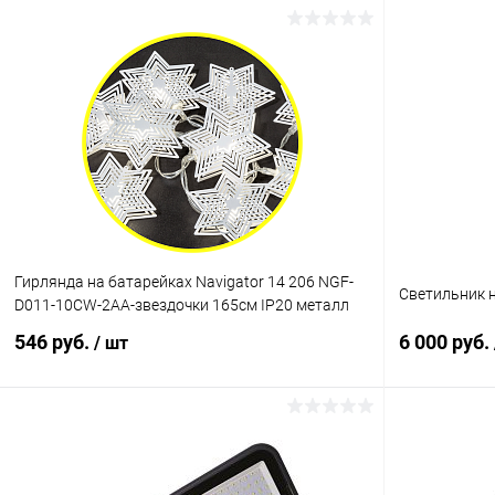
Гирлянда на батарейках Navigator 14 206 NGF-
Светильник н
D011-10СW-2AA-звездочки 165см IP20 металл
546 руб.
6 000 руб.
/ шт
В корзину
Купить в 1 клик
Сравнение
Купить в 1