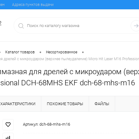
мен
Адреса пунктов выдачи
2
•
•
•
Каталог товаров
Несортированное
я дрелей с микроударом (верхнее пылеудаление) Micro Hit Laser M16 Professi
мазная для дрелей с микроударом (верх
ssional DCH-68MHS EKF dch-68-mhs-m16
ХАРАКТЕРИСТИКИ
ПОХОЖИЕ ТОВАРЫ
ФАЙЛЫ
Артикул:
dch-68-mhs-m16