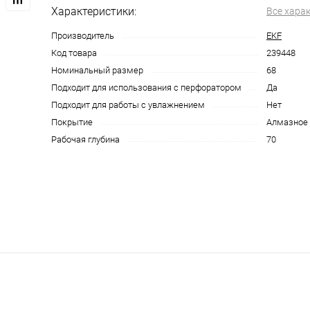
Характеристики:
Все хара
Производитель
EKF
Код товара
239448
Номинальный размер
68
Подходит для использования с перфоратором
Да
Подходит для работы с увлажнением
Нет
Покрытие
Алмазное
Рабочая глубина
70