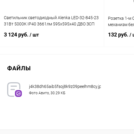
Светильник светодиодный Alenka LED-32-845-23
Розетка 1-м 
31Вт 5000К IP40 3661лм 595х595х40 ДВО ЗСП
механизм бел
705003223
3 124 руб.
132 руб.
/ шт
/
В корзину
ФАЙЛЫ
Купить в 1 клик
Сравнение
Купить в 1
В избранное
В наличии
В избранн
j4k38dh65aib5fsoj8k9z09peelhm8cy.jpg
Фото Авито, 30.29 КБ