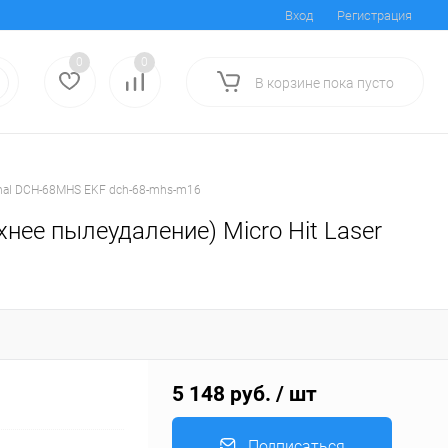
Вход
Регистрация
0
0
В корзине
пока
пусто
onal DCH-68MHS EKF dch-68-mhs-m16
нее пылеудаление) Micro Hit Laser
5 148 руб.
/ шт
Подписаться