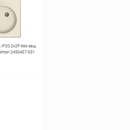
В наличии
 IP20 2х2P без защ.
Simon 2450457-031
ину
Сравнение
В наличии