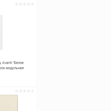
 Avanti "Белое
орок модульная
ину
Сравнение