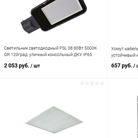
В избранное
В наличии
В избранн
Светильник светодиодный PSL 08 80Вт 5000К
Хомут кабель
GR 120град. уличный консольный ДКУ IP65
устойчивый 
JazzWay 5045804
2 053 руб.
657 руб.
/ шт
/
В корзину
Купить в 1 клик
Сравнение
Купить в 1
В избранное
В наличии
В избранн