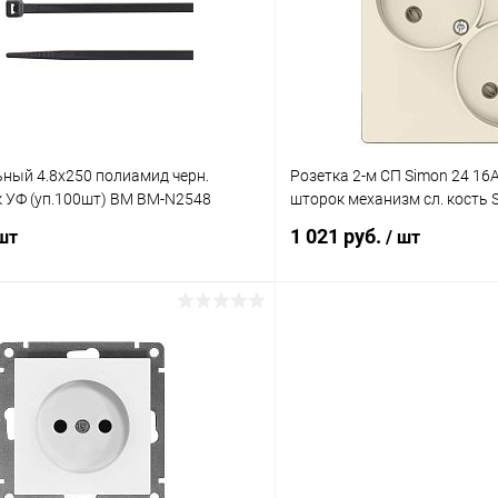
ое
В наличии
В избранное
ный 4.8х250 полиамид черн.
Розетка 2-м СП Simon 24 16А
к УФ (уп.100шт) BM BM-N2548
шторок механизм сл. кость 
1 021 руб.
 шт
/ шт
В корзину
В корз
 клик
Сравнение
Купить в 1 клик
ое
В наличии
В избранное