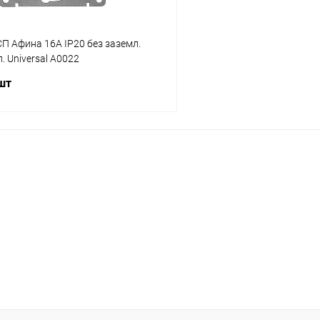
СП Афина 16А IP20 без заземл.
. Universal A0022
 шт
В корзину
 клик
Сравнение
ое
В наличии