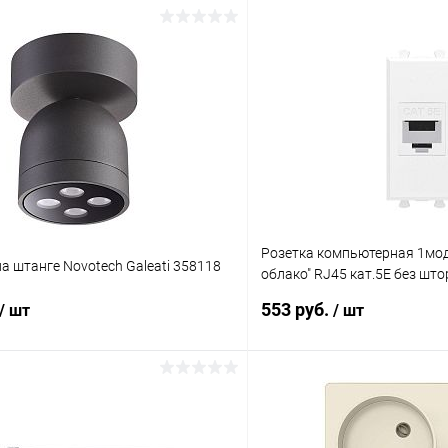
Розетка компьютерная 1мод.
а штанге Novotech Galeati 358118
облако" RJ45 кат.5E без шт
механизм DKC 4400661
553 руб.
/ шт
/ шт
В корзину
В корз
 клик
Сравнение
Купить в 1 клик