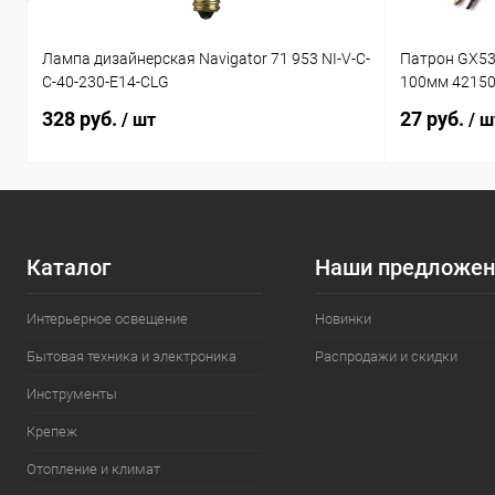
Лампа дизайнерская Navigator 71 953 NI-V-C-
Патрон GX53
C-40-230-E14-CLG
100мм 4215
328 руб.
27 руб.
/ шт
/ ш
Каталог
Наши предложен
Интерьерное освещение
Новинки
Бытовая техника и электроника
Распродажи и скидки
Инструменты
Крепеж
Отопление и климат