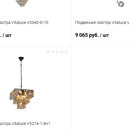
стра Vitaluce V5340-9/10
Подвесная люстра Vitaluce 
б.
9 065 руб.
/ шт
/ шт
В корзину
В корз
 клик
Сравнение
Купить в 1 клик
ое
В наличии
В избранное
стра Vitaluce V5274-1/8+1