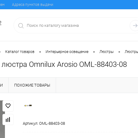
мен
Адреса пунктов выдачи
2
•
•
•
•
Каталог товаров
Интерьерное освещение
Люстры
Люстры
 люстра Omnilux Arosio OML-88403-08
КИ
ПОХОЖИЕ ТОВАРЫ
Артикул:
OML-88403-08