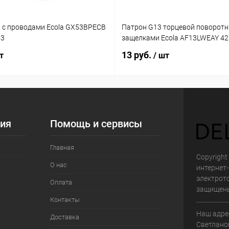
 с проводами Ecola GX53BPECB
Патрон G13 торцевой поворотн
03
защелками Ecola AF13LWEAY 4
13 руб.
т
/ шт
ия
Помощь и сервисы
Главная
Copyright 
О нас
интернет
электрот
Оплата
защищен
Контакты
Наш адрес
Доставка
Светланов