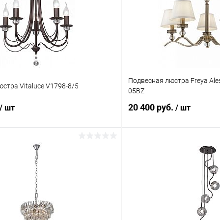
Подвесная люстра Freya Ale
стра Vitaluce V1798-8/5
05BZ
20 400 руб.
/ шт
/ шт
В корзину
В корз
 клик
Сравнение
Купить в 1 клик
ое
В наличии
В избранное