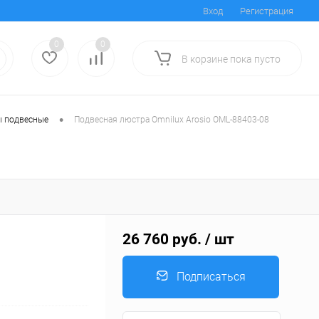
Вход
Регистрация
0
0
В корзине
пока
пусто
•
 подвесные
Подвесная люстра Omnilux Arosio OML-88403-08
26 760 руб.
/ шт
Подписаться