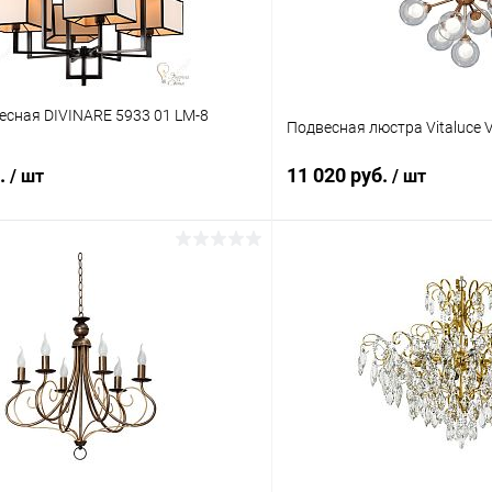
есная DIVINARE 5933 01 LM-8
Подвесная люстра Vitaluce 
б.
11 020 руб.
/ шт
/ шт
В корзину
В корз
 клик
Сравнение
Купить в 1 клик
ое
В наличии
В избранное