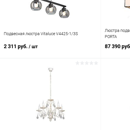
Люстра подв
Подвесная люстра Vitaluce V4425-1/3S
PORTA
2 311 руб.
87 390 ру
/ шт
В корзину
Купить в 1 клик
Сравнение
Купить в 1
В избранное
В наличии
В избранн