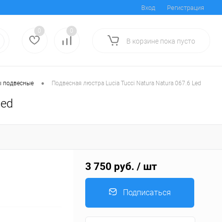
Вход
Регистрация
0
0
В корзине
пока
пусто
•
 подвесные
Подвесная люстра Lucia Tucci Natura Natura 067.6 Led
Led
3 750 руб.
/ шт
Подписаться