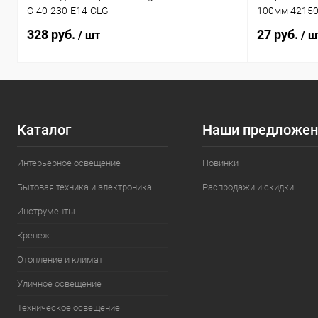
C-40-230-E14-CLG
100мм 4215
328 руб.
27 руб.
/ шт
/ ш
Каталог
Наши предложен
Интерьерное освещение
Новинки
Бытовая техника и электроника
Распродажи и скидки
Инструменты
Крепеж
Отопление и климат
Уличное освещение
Техническое освещение