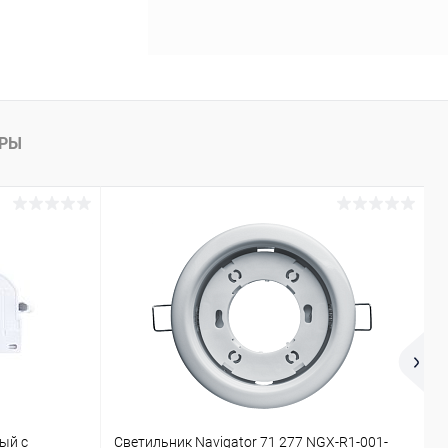
АРЫ
ый с
Светильник Navigator 71 277 NGX-R1-001-
П