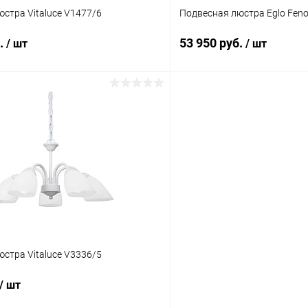
стра Vitaluce V1477/6
Подвесная люстра Eglo Fenou
б.
53 950 руб.
/ шт
/ шт
В корзину
В корз
 клик
Сравнение
Купить в 1 клик
ое
В наличии
В избранное
стра Vitaluce V3336/5
/ шт