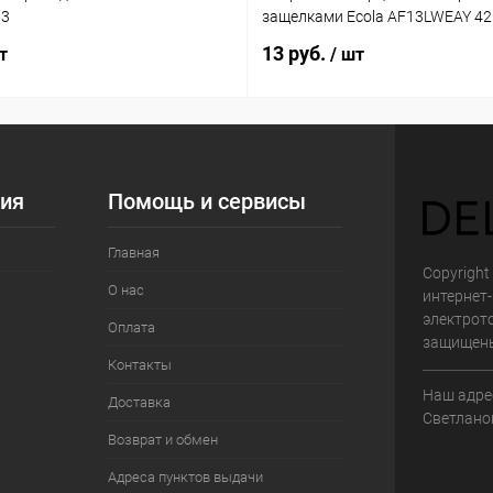
03
защелками Ecola AF13LWEAY 4
13 руб.
т
/ шт
ия
Помощь и сервисы
Главная
Copyright 
О нас
интернет
электрот
Оплата
защищен
Контакты
Наш адрес
Доставка
Светланов
Возврат и обмен
Адреса пунктов выдачи