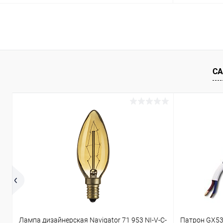
В корзину
Купить в 1 клик
Сравнение
Купить в 1
В избранное
В наличии
В избранн
СА
Лампа дизайнерская Navigator 71 953 NI-V-C-
Патрон GX53