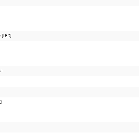
 [LED]
лл
й