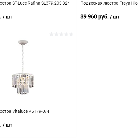
стра ST-Luce Rafina SL379.203.324
Подвесная люстра Freya Hl
б.
39 960 руб.
/ шт
/ шт
В корзину
В корз
 клик
Сравнение
Купить в 1 клик
ое
В наличии
В избранное
стра Vitaluce V5179-0/4
б.
/ шт