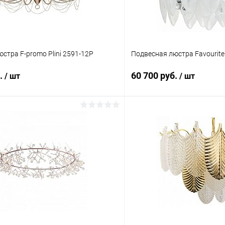
стра F-promo Plini 2591-12P
Подвесная люстра Favourite
б.
60 700 руб.
/ шт
/ шт
В корзину
В корз
 клик
Сравнение
Купить в 1 клик
ое
В наличии
В избранное