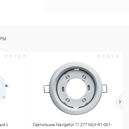
АРЫ
ый с
Светильник Navigator 71 277 NGX-R1-001-
П