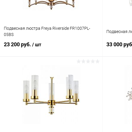
Подвесная люстра Freya Riverside FR1007PL-
Подвесная лю
05BS
23 200 руб.
33 000 ру
/ шт
В корзину
Купить в 1 клик
Сравнение
Купить в 1
В избранное
В наличии
В избранн