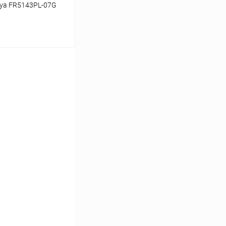
oya FR5143PL-07G
ину
Сравнение
В наличии