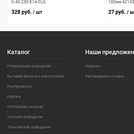
C-40-230-E14-CLG
100мм 4215
328 руб.
27 руб.
/ шт
/ ш
Каталог
Наши предложен
Интерьерное освещение
Новинки
Бытовая техника и электроника
Распродажи и скидки
Инструменты
Крепеж
Отопление и климат
Уличное освещение
Техническое освещение