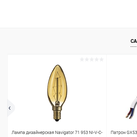
В корзину
Купить в 1 клик
Сравнение
Купить в 1
В избранное
В наличии
В избранн
СА
Лампа дизайнерская Navigator 71 953 NI-V-C-
Патрон GX53