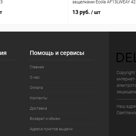
03
защелками Ecola AF13LWEAY 4
13 руб.
т
/ шт
ия
Помощь и сервисы
Главная
Copyright 
О нас
интернет
электрот
Оплата
защищен
Контакты
Наш адрес
Доставка
Светланов
Возврат и обмен
Адреса пунктов выдачи