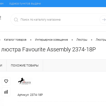
мен
Адреса пунктов выдачи
2
•
•
•
•
Каталог товаров
Интерьерное освещение
Люстры
Люстры
люстра Favourite Assembly 2374-18P
КИ
ПОХОЖИЕ ТОВАРЫ
Артикул:
2374-18P