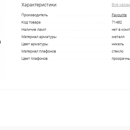
Характеристики:
Все хара
Производитель
Favourite
Код товара
71482
Наличие ламп
нет в ком
Материал арматуры
металл
Цвет арматуры
никель
Материал плафонов
стекло
Цвет плафонов
прозрачн