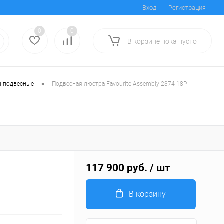
Вход
Регистрация
0
0
В корзине
пока
пусто
•
 подвесные
Подвесная люстра Favourite Assembly 2374-18P
117 900 руб.
/ шт
В корзину