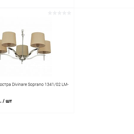
В корзину
В корз
 клик
Сравнение
Купить в 1 клик
ое
В наличии
В избранное
стра Divinare Soprano 1341/02 LM-
б.
/ шт
В корзину