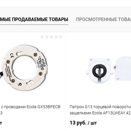
 клик
Сравнение
ое
В наличии
МЫЕ ПРОДАВАЕМЫЕ ТОВАРЫ
ПРОСМОТРЕННЫЕ ТОВ
 с проводами Ecola GX53BPECB
Патрон G13 торцевой поворотн
03
защелками Ecola AF13LWEAY 4
13 руб.
т
/ шт