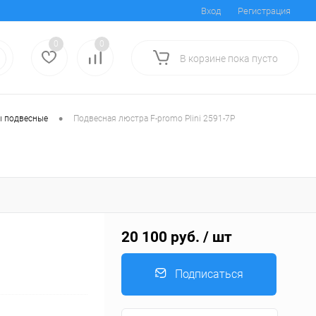
Вход
Регистрация
0
0
В корзине
пока
пусто
•
 подвесные
Подвесная люстра F-promo Plini 2591-7P
20 100 руб.
/ шт
Подписаться