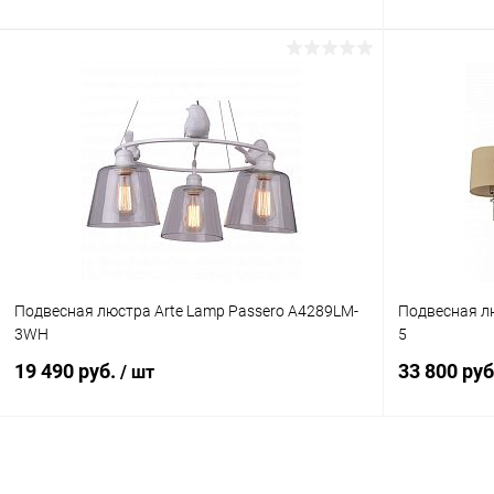
В корзину
Купить в 1 клик
Сравнение
Купить в 1
В избранное
В наличии
В избранн
Подвесная люстра Arte Lamp Passero A4289LM-
Подвесная лю
3WH
5
19 490 руб.
33 800 ру
/ шт
В корзину