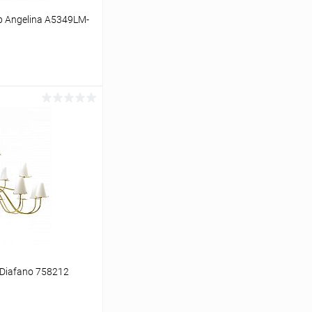
 Angelina A5349LM-
ину
Сравнение
В наличии
 Diafano 758212