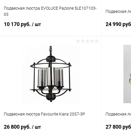
Подвесная люстра EVOLUCE Pazione SLE107103-
Подвесная л
05
10 170 руб.
24 990 ру
/ шт
В корзину
Купить в 1 клик
Сравнение
Купить в 1
В избранное
В наличии
В избранн
Подвесная люстра Favourite Kiara 2057-3P
Подвесная лю
26 800 руб.
27 800 ру
/ шт