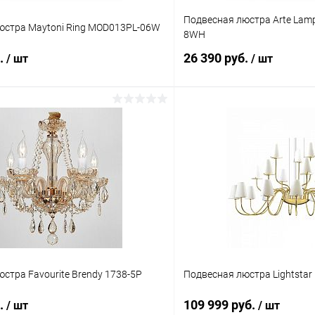
Подвесная люстра Arte Lamp
юстра Maytoni Ring MOD013PL-06W
8WH
б.
26 390 руб.
/ шт
/ шт
В корзину
В корз
 клик
Сравнение
Купить в 1 клик
ое
В наличии
В избранное
стра Favourite Brendy 1738-5P
Подвесная люстра Lightstar
б.
109 999 руб.
/ шт
/ шт