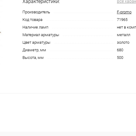
Характеристики:
Все хара
Производитель
F-promo
Код товара
71965
Наличие ламп
нет в ком
Материал арматуры
металл
Цвет арматуры
золото
Диаметр, мм
680
Высота, мм
500