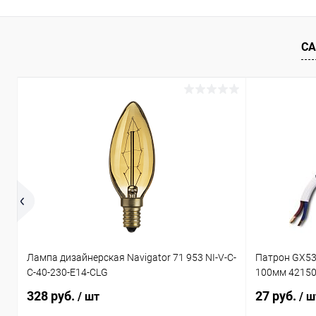
Купить в 1 клик
Сравнение
Купить в 1
В избранное
В наличии
В избранн
СА
Лампа дизайнерская Navigator 71 953 NI-V-C-
Патрон GX53
C-40-230-E14-CLG
100мм 4215
328 руб.
27 руб.
/ шт
/ ш