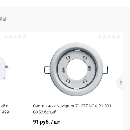
АРЫ
ый с
Светильник Navigator 71 277 NGX-R1-001-
П
21499
GX53 белый
4
91 руб.
2
/ шт