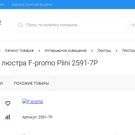
мен
Адреса пунктов выдачи
2
•
•
•
•
Каталог товаров
Интерьерное освещение
Люстры
Люстры
люстра F-promo Plini 2591-7P
КИ
ПОХОЖИЕ ТОВАРЫ
Артикул:
2591-7P