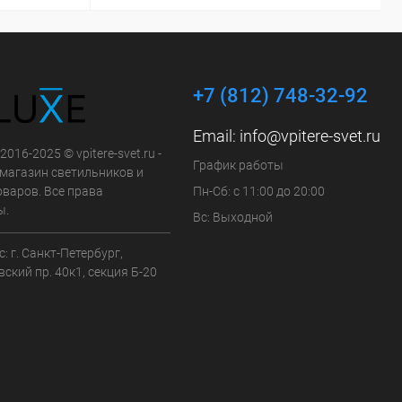
+7 (812) 748-32-92
Email:
info@vpitere-svet.ru
2016-2025 © vpitere-svet.ru -
График работы
-магазин светильников и
оваров. Все права
Пн-Сб: с 11:00 до 20:00
ы.
Вс: Выходной
: г. Санкт-Петербург,
ский пр. 40к1, секция Б-20