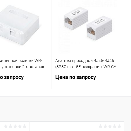
астенной розетки WR-
Адаптер проходной RJ45-RJ45
 установки 2-х вставок
(8P8C) кат.5E неэкранир. WR-CA-
stone Jack бел. WRline
8P8C-C5E бел. WRline 505223
о запросу
Цена по запросу
Запросить цену
Запросить цену
ь в 1 клик
Сравнение
Купить в 1 клик
Сравнение
ранное
В наличии
В избранное
В наличии