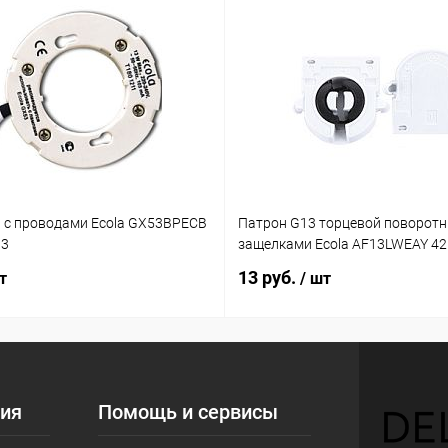
 с проводами Ecola GX53BPECB
Патрон G13 торцевой поворотн
03
защелками Ecola AF13LWEAY 4
13 руб.
т
/ шт
ия
Помощь и сервисы