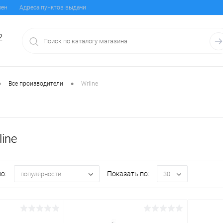
мен
Адреса пунктов выдачи
2
•
•
Все производители
Wrline
ine
о:
Показать по:
популярности
30