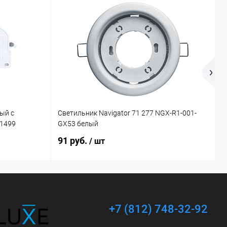
ый с
Светильник Navigator 71 277 NGX-R1-001-
П
21499
GX53 белый
4
91 руб.
2
/ шт
+7 (812) 748-32-92