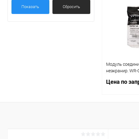
Показать
Сбросить
Модуль соедини
неэкранир. WR-
IDC WRline 5052
Цена по зап
Запр
Купить в 1 кл
В избранное