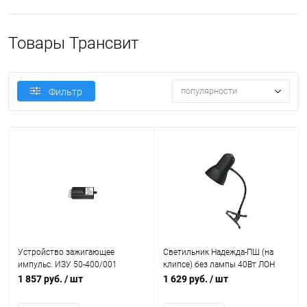
Товары Трансвит
популярности
Фильтр
Устройство зажигающее
Светильник Надежда-ПШ (на
импульс. ИЗУ 50-400/001
клипсе) без лампы 40Вт ЛОН
Трансвит 196 (1шт)
E27 черн. Трансвит 210
1 857 руб.
/ шт
1 629 руб.
/ шт