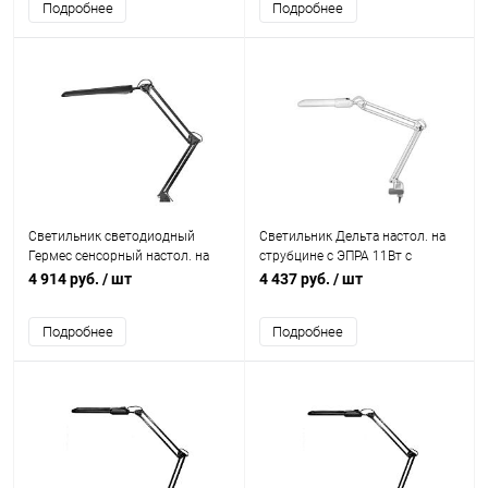
Подробнее
Подробнее
Светильник светодиодный
Светильник Дельта настол. на
Гермес сенсорный настол. на
струбцине с ЭПРА 11Вт с
струбцине 8Вт черн. Трансвит
лампой КЛЛ 2G7 бел. Трансвит
4 914 руб.
/ шт
4 437 руб.
/ шт
126
132
Подробнее
Подробнее