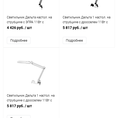
Светильник Дельта настол. на
Светильник Дельта 1 настол. на
струбцине с ЭПРА 11Вт с
струбцине с дросселем 11Вт с
лампой КЛЛ 2G7 черн. Трансвит
лампой КЛЛ G23 черн. Трансвит
4 426 руб.
/ шт
5 817 руб.
/ шт
135
129
Подробнее
Подробнее
Светильник Дельта 1 настол. на
струбцине с дросселем 11Вт с
лампой КЛЛ G23 бел. Трансвит
5 817 руб.
/ шт
127