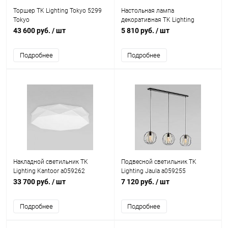
Торшер TK Lighting Tokyo 5299
Настольная лампа
Tokyo
декоративная TK Lighting
Tercino 5278 Tercino Blue
43 600 руб.
/ шт
5 810 руб.
/ шт
Подробнее
Подробнее
Накладной светильник TK
Подвесной светильник TK
Lighting Kantoor a059262
Lighting Jaula a059255
33 700 руб.
/ шт
7 120 руб.
/ шт
Подробнее
Подробнее