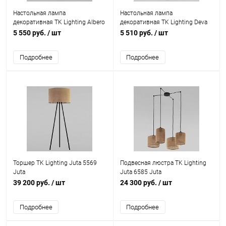
Настольная лампа
Настольная лампа
декоративная TK Lighting Albero
декоративная TK Lighting Deva
5571 Albero White
5217 Deva White
5 550 руб.
/ шт
5 510 руб.
/ шт
Подробнее
Подробнее
Торшер TK Lighting Juta 5569
Подвесная люстра TK Lighting
Juta
Juta 6585 Juta
39 200 руб.
/ шт
24 300 руб.
/ шт
Подробнее
Подробнее