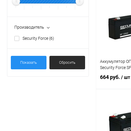
Производитель
Security Force
(6)
Аккумулятор ОП
Показать
Сбросить
Security Force S
664 руб.
/ шт
В 
Купить в 1 кл
В избранное