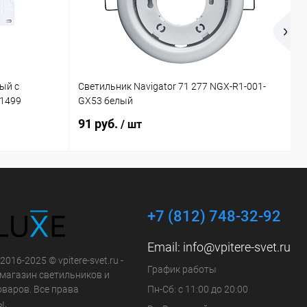
ый с
Светильник Navigator 71 277 NGX-R1-001-
П
21499
GX53 белый
4
91 руб.
2
/ шт
+7 (812) 748-32-92
Email:
info@vpitere-svet.ru
2016-2025 © vpitere-svet.ru -
График работы
-магазин светильников и
оваров. Все права
Пн-Сб: с 11:00 до 20:00
ы.