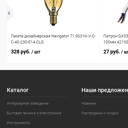
Лампа дизайнерская Navigator 71 953 NI-V-C-
Патрон GX53
C-40-230-E14-CLG
100мм 4215
328 руб.
27 руб.
/ шт
/ ш
Каталог
Наши предложен
Интерьерное освещение
Новинки
Бытовая техника и электроника
Распродажи и скидки
Инструменты