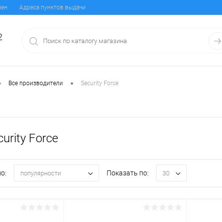
мен
Адреса пунктов выдачи
2
•
•
Все производители
Security Force
urity Force
о:
Показать по:
популярности
30