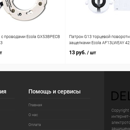
 с проводами Ecola GX53BPECB
Патрон G13 торцевой поворотн
03
защелками Ecola AF13LWEAY 4
13 руб.
т
/ шт
ия
Помощь и сервисы
Главная
Copyright 
О нас
интернет
электрот
Оплата
защищен