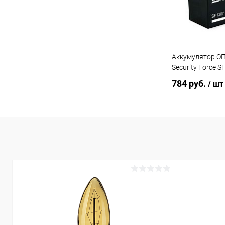
Аккумулятор ОП
Security Force S
784 руб.
/ шт
В 
Купить в 1 кл
В избранное