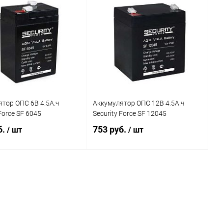
тор ОПС 6В 4.5А.ч
Аккумулятор ОПС 12В 4.5А.ч
Force SF 6045
Security Force SF 12045
б.
753 руб.
/ шт
/ шт
В корзину
В корзину
ь в 1 клик
Сравнение
Купить в 1 клик
Сравнение
ранное
В наличии
В избранное
В наличии