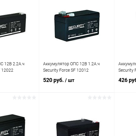
С 12В 2.2А.ч
Аккумулятор ОПС 12В 1.2А.ч
Аккумуля
F 12022
Security Force SF 12012
Security 
520 руб.
426 ру
/ шт
корзину
В корзину
ик
Сравнение
Купить в 1 клик
Сравнение
Купит
В наличии
В избранное
В наличии
В изб