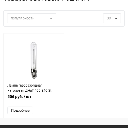
популярности
30
Лампа газоразрядная
натриевая ДНаТ 400 E40 St
Световые Решения 22104
506 руб.
/ шт
Подробнее