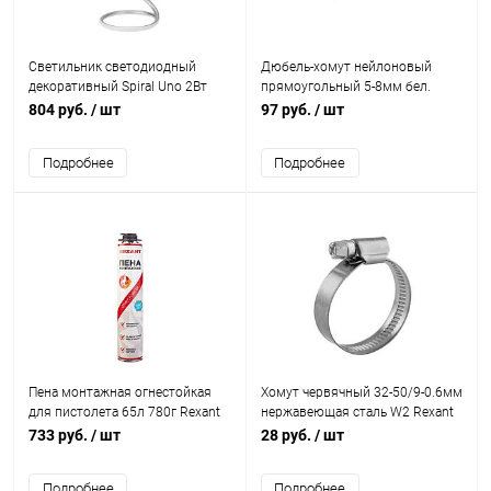
Светильник светодиодный
Дюбель-хомут нейлоновый
декоративный Spiral Uno 2Вт
прямоугольный 5-8мм бел.
3000К 5В сереб. Rexant 609-031
(уп.100шт) Rexant 07-4608
804 руб.
/ шт
97 руб.
/ шт
Подробнее
Подробнее
Пена монтажная огнестойкая
Хомут червячный 32-50/9-0.6мм
для пистолета 65л 780г Rexant
нержавеющая сталь W2 Rexant
89-0912
07-0732
733 руб.
/ шт
28 руб.
/ шт
Подробнее
Подробнее