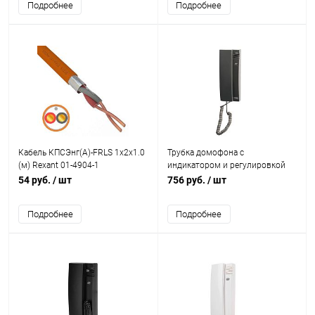
Подробнее
Подробнее
Кабель КПСЭнг(А)-FRLS 1х2х1.0
Трубка домофона с
(м) Rexant 01-4904-1
индикатором и регулировкой
звука RX-321 сер. Rexant 45-
54 руб.
/ шт
756 руб.
/ шт
0321
Подробнее
Подробнее