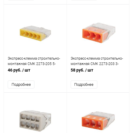
Экспресс-клемма строительно-
Экспресс-клемма строительно-
монтажная СМК 2273-205 5-
монтажная СМК 2273-203 3-
проводная 0.5-2.5кв.мм
проводная 0.5-2.5кв.мм
46 руб.
/ шт
58 руб.
/ шт
(блист.5шт) Rexant 07-3214-5
(блист.5шт) Rexant 07-3212-5
Подробнее
Подробнее