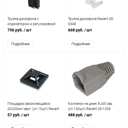
Трубка домофона с
Трубка домофона Rexant 45-
индикатором и регулировкой
0349
звука RX-320 черн. Rexant 45-
756 руб.
/ шт
668 руб.
/ шт
0320
Подробнее
Подробнее
Площадка самоклеящаяся
Колпачок на джек RJ45 сер.
20х20мм черн. (уп.10шт) Rexant
(уп.100шт) Rexant 05-1208
07-2021-10
57 руб.
/ шт
488 руб.
/ шт