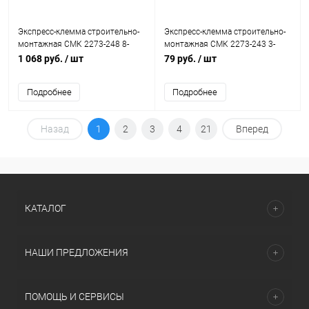
Экспресс-клемма строительно-
Экспресс-клемма строительно-
монтажная СМК 2273-248 8-
монтажная СМК 2273-243 3-
проводная 0.5-2.5кв.мм с
проводная 0.5-2.5кв.мм с
1 068 руб.
/ шт
79 руб.
/ шт
пастой (уп.50шт) Rexant 07-5230
пастой (блист.5шт) Rexant 07-
3217-5
Подробнее
Подробнее
Назад
1
2
3
4
21
Вперед
КАТАЛОГ
НАШИ ПРЕДЛОЖЕНИЯ
ПОМОЩЬ И СЕРВИСЫ