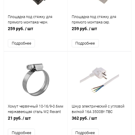
Площадка под стяжку для
Площадка под стяжку для
прямого монтажа черн.
прямого монтажа сер.
(уп.100шт) Rexant 07-2106
(уп.100шт) Rexant 07-2108
259 руб.
/ шт
259 руб.
/ шт
Подробнее
Подробнее
Хомут червячный 10-16/9-0.6мм
Шнур электрический с угловой
нержавеющая сталь W2 Rexant
вилкой 16А 3500Вт ПВС
07-0710
3х1.5кв.мм 2м бел. Rexant 11-
21 руб.
/ шт
362 руб.
/ шт
1327
Подробнее
Подробнее