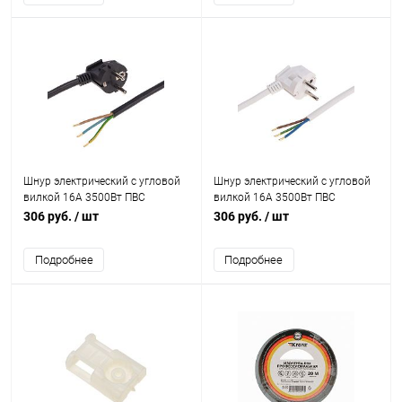
Шнур электрический с угловой
Шнур электрический с угловой
вилкой 16А 3500Вт ПВС
вилкой 16А 3500Вт ПВС
3х1.5кв.мм 1.5м черн. Rexant
3х1.5кв.мм 1.5м бел. Rexant 11-
306 руб.
/ шт
306 руб.
/ шт
11-1324
1323
Подробнее
Подробнее