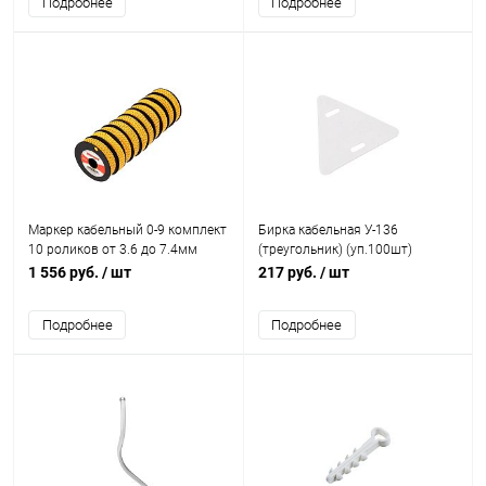
Подробнее
Подробнее
Маркер кабельный 0-9 комплект
Бирка кабельная У-136
10 роликов от 3.6 до 7.4мм
(треугольник) (уп.100шт)
REXANT 12-6061
REXANT 07-6236
1 556 руб.
/ шт
217 руб.
/ шт
Подробнее
Подробнее