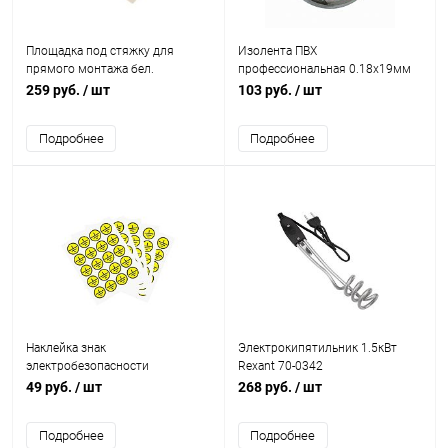
Площадка под стяжку для
Изолента ПВХ
прямого монтажа бел.
профессиональная 0.18х19мм
(уп.100шт) REXANT 07-2107
20м сер. Kranz KR-09-2808
259 руб.
/ шт
103 руб.
/ шт
Подробнее
Подробнее
Наклейка знак
Электрокипятильник 1.5кВт
электробезопасности
Rexant 70-0342
"Заземление" d20мм (20шт на
49 руб.
/ шт
268 руб.
/ шт
листе) Rexant 56-0010
Подробнее
Подробнее