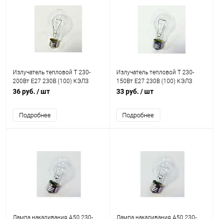
Излучатель тепловой Т 230-
Излучатель тепловой Т 230-
200Вт E27 230В (100) КЭЛЗ
150Вт E27 230В (100) КЭЛЗ
8102201
8102101
36 руб.
/ шт
33 руб.
/ шт
Подробнее
Подробнее
Лампа накаливания А50 230-
Лампа накаливания А50 230-