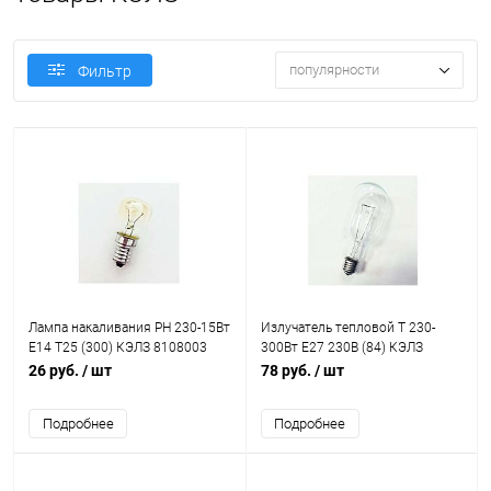
популярности
Фильтр
Лампа накаливания РН 230-15Вт
Излучатель тепловой Т 230-
E14 Т25 (300) КЭЛЗ 8108003
300Вт E27 230В (84) КЭЛЗ
8102301
26 руб.
/ шт
78 руб.
/ шт
Подробнее
Подробнее