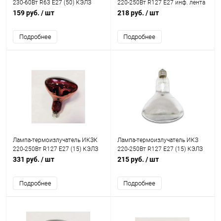
230-60Вт R63 E27 (50) КЭЛЗ
220-250Вт R127 E27 инф. лента
8105041
(15) КЭЛЗ 8105025
159 руб.
/ шт
218 руб.
/ шт
Подробнее
Подробнее
Лампа-термоизлучатель ИКЗК
Лампа-термоизлучатель ИКЗ
220-250Вт R127 E27 (15) КЭЛЗ
220-250Вт R127 E27 (15) КЭЛЗ
8105005
8105001
331 руб.
/ шт
215 руб.
/ шт
Подробнее
Подробнее