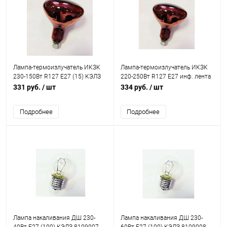
Лампа-термоизлучатель ИКЗК
Лампа-термоизлучатель ИКЗК
230-150Вт R127 E27 (15) КЭЛЗ
220-250Вт R127 E27 инф. лента
8105006
(15) КЭЛЗ 8105024
331 руб.
/ шт
334 руб.
/ шт
Подробнее
Подробнее
Лампа накаливания ДШ 230-
Лампа накаливания ДШ 230-