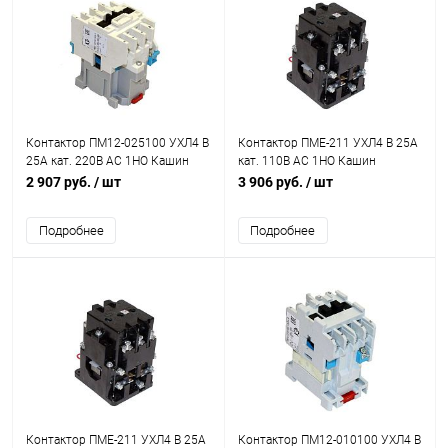
Контактор ПМ12-025100 УХЛ4 В
Контактор ПМЕ-211 УХЛ4 В 25А
25А кат. 220В AC 1НО Кашин
кат. 110В AC 1НО Кашин
040100100ВВ220000010
080211100ВВ110000000
2 907 руб.
/ шт
3 906 руб.
/ шт
Подробнее
Подробнее
Контактор ПМЕ-211 УХЛ4 В 25А
Контактор ПМ12-010100 УХЛ4 В