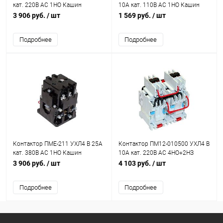
кат. 220В AC 1НО Кашин
10А кат. 110В AC 1НО Кашин
080211100ВВ220000000
020100100ВВ110000010
3 906 руб.
/ шт
1 569 руб.
/ шт
Подробнее
Подробнее
Контактор ПМЕ-211 УХЛ4 В 25А
Контактор ПМ12-010500 УХЛ4 В
кат. 380В AC 1НО Кашин
10А кат. 220В AC 4НО+2НЗ
080211100ВВ380000000
Кашин 020500420ВВ220000010
3 906 руб.
/ шт
4 103 руб.
/ шт
Подробнее
Подробнее