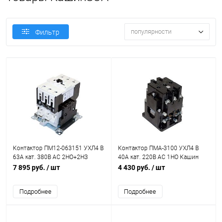
популярности
Фильтр
Контактор ПМ12-063151 УХЛ4 В
Контактор ПМА-3100 УХЛ4 В
63А кат. 380В AC 2НО+2НЗ
40А кат. 220В AC 1НО Кашин
вариант "К" Кашин
090310100ВВ220000000
7 895 руб.
/ шт
4 430 руб.
/ шт
060151220ВВ380000030
Подробнее
Подробнее