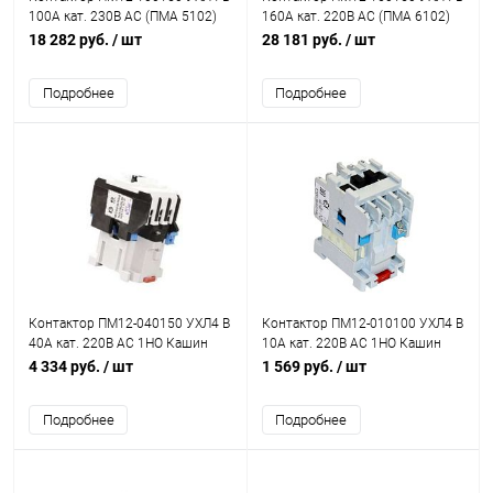
100А кат. 230В AC (ПМА 5102)
160А кат. 220В AC (ПМА 6102)
Кашин 068150220ВВ230000000
Кашин 072150220ВВ220000000
18 282 руб.
/ шт
28 181 руб.
/ шт
Подробнее
Подробнее
Контактор ПМ12-040150 УХЛ4 В
Контактор ПМ12-010100 УХЛ4 В
40А кат. 220В AC 1НО Кашин
10А кат. 220В AC 1НО Кашин
050150100ВВ220000010
020100100ВВ220000010
4 334 руб.
/ шт
1 569 руб.
/ шт
Подробнее
Подробнее