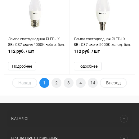
Лампа светодиодная PLED-LX
Лампа светодиодная PLED-LX
8Вт C37 свеча 4000К нейтр. бел.
8Вт C37 свеча 5000К холод. бел.
E27 JazzWay 5025288
E14 JazzWay 5028500
112 руб.
/ шт
112 руб.
/ шт
Подробнее
Подробнее
Назад
1
2
3
4
14
Вперед
КАТАЛОГ
НАШИ ПРЕДЛОЖЕНИЯ