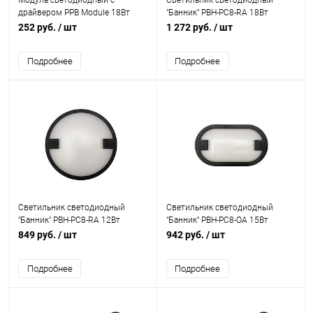
Модуль светодиодный с
Светильник светодиодный
драйвером PPB Module 18Вт
"Банник" PBH-PC8-RA 18Вт
4000К D155мм IP20 крепление
4000К IP65 ЖКХ ДБП
252 руб.
/ шт
1 272 руб.
/ шт
магнит JazzWay 5048195
пылевлагозащ. black черн.
JazzWay 5048478
Подробнее
Подробнее
Светильник светодиодный
Светильник светодиодный
"Банник" PBH-PC8-RA 12Вт
"Банник" PBH-PC8-OA 15Вт
4000К IP65 ЖКХ ДБП
4000К IP65 ЖКХ ДБП
849 руб.
/ шт
942 руб.
/ шт
пылевлагозащ. black черн.
пылевлагозащ. black черн.
JazzWay 5048454
JazzWay 5048492
Подробнее
Подробнее