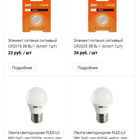
Элемент питания литиевый
Элемент питания литиевый
CR2016 3В BL-1 (блист.1шт)
CR2025 3В BL-1 (блист.1шт)
JazzWay 2852830
JazzWay 2852861
22 руб.
/ шт
26 руб.
/ шт
Подробнее
Подробнее
Лампа светодиодная PLED-LX
Лампа светодиодная PLED-LX
8Вт G45 шар 5000К холод. бел.
8Вт G45 шар 4000К нейтр. бел.