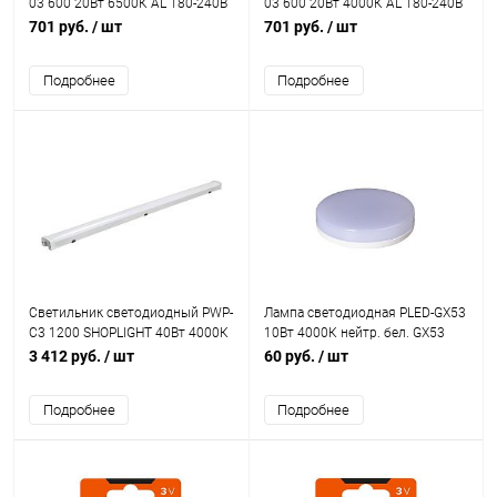
03 600 20Вт 6500К AL 180-240В
03 600 20Вт 4000К AL 180-240В
ДПО IP40 JazzWay 5040281A
ДПО IP40 JazzWay 5040267A
701 руб.
/ шт
701 руб.
/ шт
Подробнее
Подробнее
Светильник светодиодный PWP-
Лампа светодиодная PLED-GX53
С3 1200 SHOPLIGHT 40Вт 4000К
10Вт 4000К нейтр. бел. GX53
IP65 4640лм ДСП JazzWay
820лм 230/50Гц JazzWay
3 412 руб.
/ шт
60 руб.
/ шт
5039346
5032873
Подробнее
Подробнее