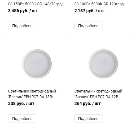
08 150Вт 5000К GR 140/70град.
08 100Вт 5000К GR 120град.
уличный консольный ДКУ IP65
уличный консольный ДКУ IP65
3 456 руб.
/ шт
2 187 руб.
/ шт
JazzWay 5045842
JazzWay 5045828
Подробнее
Подробнее
Светильник светодиодный
Светильник светодиодный
"Банник" PBH-PC7-RA 18Вт
"Банник" PBH-PC7-RA 12Вт
4000К IP65 ЖКХ WHITE JazzWay
4000К IP65 ЖКХ WHITE JazzWay
338 руб.
/ шт
264 руб.
/ шт
5045989
5045941
Подробнее
Подробнее