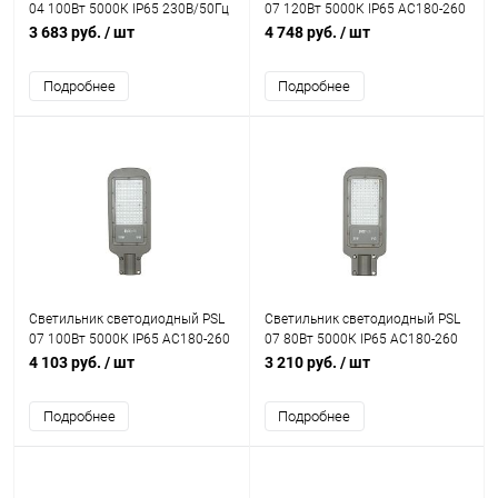
04 100Вт 5000К IP65 230В/50Гц
07 120Вт 5000К IP65 AC180-260
IP65 для высоких пролетов
уличный ДКУ JazzWay 5041110
3 683 руб.
/ шт
4 748 руб.
/ шт
JazzWay 5044364
Подробнее
Подробнее
Светильник светодиодный PSL
Светильник светодиодный PSL
07 100Вт 5000К IP65 AC180-260
07 80Вт 5000К IP65 AC180-260
уличный ДКУ JazzWay 5041097
уличный ДКУ JazzWay 5041073
4 103 руб.
/ шт
3 210 руб.
/ шт
Подробнее
Подробнее