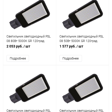
Светильник светодиодный PSL
Светильник светодиодный PSL
08 80Вт 5000К GR 120град.
08 50Вт 5000К GR 120град.
уличный консольный ДКУ IP65
уличный консольный ДКУ IP65
2 053 руб.
/ шт
1 577 руб.
/ шт
JazzWay 5045804
JazzWay 5045781
Подробнее
Подробнее
Светильник светодиодный PSL
Светильник светодиодный PSL