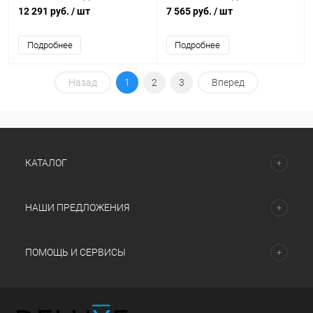
1200-4К-IP65-A1
1200-4К-IP65
12 291 руб.
/ шт
7 565 руб.
/ шт
Подробнее
Подробнее
Назад
1
2
3
Вперед
КАТАЛОГ
НАШИ ПРЕДЛОЖЕНИЯ
ПОМОЩЬ И СЕРВИСЫ