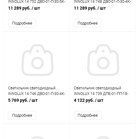
INNOLUX 14 752 ДВО-01-П-30-5К-
INNOLUX 14 748 ДВО-01-П-30-4К-
IP40-Армстронг-A1
IP40-Армстронг-A1
11 289 руб.
/ шт
11 289 руб.
/ шт
Подробнее
Подробнее
Светильник светодиодный
Светильник светодиодный
INNOLUX 14 746 ДВО-01-П-30-4К-
INNOLUX 14 739 ДПБ-01-ПП-18-
IP40-Армстронг
WH-4К-IP65
5 769 руб.
/ шт
4 122 руб.
/ шт
Подробнее
Подробнее