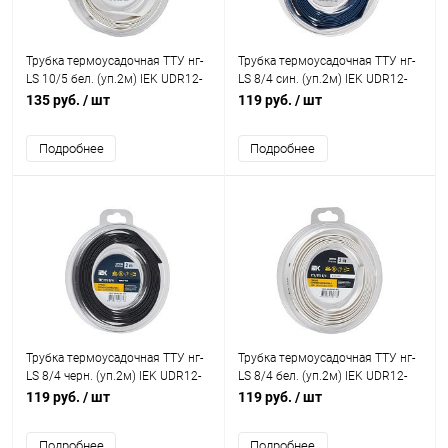
Трубка термоусадочная ТТУ нг-
Трубка термоусадочная ТТУ нг-
LS 10/5 бел. (уп.2м) IEK UDR12-
LS 8/4 син. (уп.2м) IEK UDR12-
010-005-002-K01-T
008-004-002-K07-T
135 руб.
/ шт
119 руб.
/ шт
Подробнее
Подробнее
Трубка термоусадочная ТТУ нг-
Трубка термоусадочная ТТУ нг-
LS 8/4 черн. (уп.2м) IEK UDR12-
LS 8/4 бел. (уп.2м) IEK UDR12-
008-004-002-K02-T
008-004-002-K01-T
119 руб.
/ шт
119 руб.
/ шт
Подробнее
Подробнее