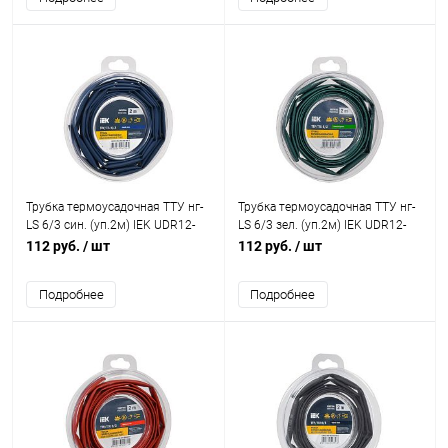
Трубка термоусадочная ТТУ нг-
Трубка термоусадочная ТТУ нг-
LS 6/3 син. (уп.2м) IEK UDR12-
LS 6/3 зел. (уп.2м) IEK UDR12-
006-003-002-K07-T
006-003-002-K06-T
112 руб.
/ шт
112 руб.
/ шт
Подробнее
Подробнее