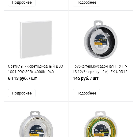
Подробнее
Подробнее
Светильник светодиодный ДВО
Трубка термоусадочная ТТУ нг-
1001 PRO 30Вт 4000К IP40
LS 12/6 черн. (уп.2м) IEK UDR12-
панель опал IEK LTP-DVO1-1001-
012-006-002-K02-T
6 113 руб.
/ шт
145 руб.
/ шт
30-40-K01
Подробнее
Подробнее