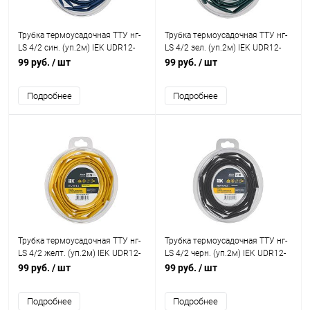
Трубка термоусадочная ТТУ нг-
Трубка термоусадочная ТТУ нг-
LS 4/2 син. (уп.2м) IEK UDR12-
LS 4/2 зел. (уп.2м) IEK UDR12-
004-002-002-K07-T
004-002-002-K06-T
99 руб.
/ шт
99 руб.
/ шт
Подробнее
Подробнее
Трубка термоусадочная ТТУ нг-
Трубка термоусадочная ТТУ нг-
LS 4/2 желт. (уп.2м) IEK UDR12-
LS 4/2 черн. (уп.2м) IEK UDR12-
004-002-002-K05-T
004-002-002-K02-T
99 руб.
/ шт
99 руб.
/ шт
Подробнее
Подробнее