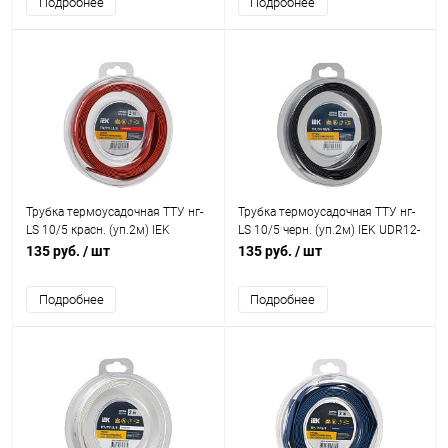
Подробнее
Подробнее
Трубка термоусадочная ТТУ нг-
Трубка термоусадочная ТТУ нг-
LS 10/5 красн. (уп.2м) IEK
LS 10/5 черн. (уп.2м) IEK UDR12-
UDR12-010-005-002-K04-T
010-005-002-K02-T
135 руб.
/ шт
135 руб.
/ шт
Подробнее
Подробнее