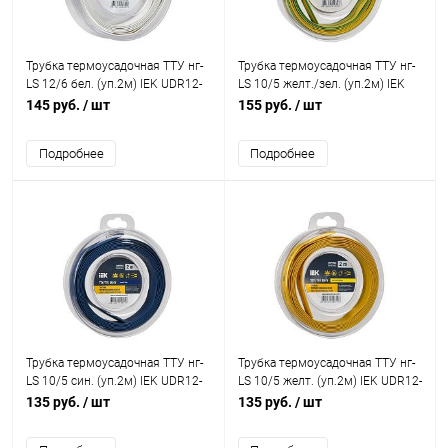
Трубка термоусадочная ТТУ нг-
Трубка термоусадочная ТТУ нг-
LS 12/6 бел. (уп.2м) IEK UDR12-
LS 10/5 желт./зел. (уп.2м) IEK
012-006-002-K01-T
UDR12-010-005-002-K52-T
145 руб.
/ шт
155 руб.
/ шт
Подробнее
Подробнее
Трубка термоусадочная ТТУ нг-
Трубка термоусадочная ТТУ нг-
LS 10/5 син. (уп.2м) IEK UDR12-
LS 10/5 желт. (уп.2м) IEK UDR12-
010-005-002-K07-T
010-005-002-K05-T
135 руб.
/ шт
135 руб.
/ шт