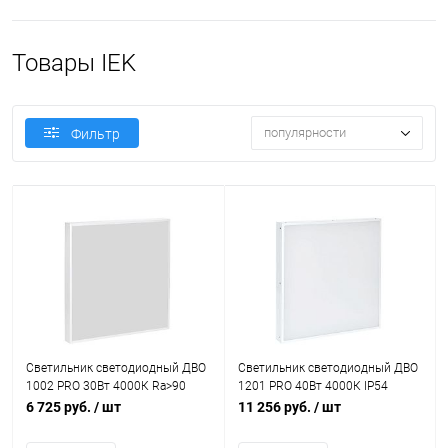
Товары IEK
популярности
Фильтр
Светильник светодиодный ДВО
Светильник светодиодный ДВО
1002 PRO 30Вт 4000К Ra>90
1201 PRO 40Вт 4000К IP54
панель опал IEK LTP-DVO1-1002-
панель опал IEK LTP-DVO1-1201-
6 725 руб.
/ шт
11 256 руб.
/ шт
30-40-K01
40-40-K01