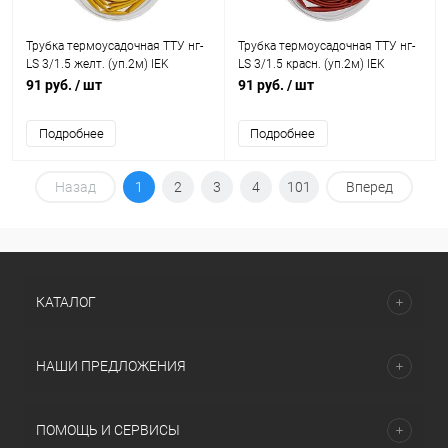
Трубка термоусадочная ТТУ нг-
Трубка термоусадочная ТТУ нг-
LS 3/1.5 желт. (уп.2м) IEK
LS 3/1.5 красн. (уп.2м) IEK
UDR12-003-D15-002-K05-T
UDR12-003-D15-002-K04-T
91 руб.
/ шт
91 руб.
/ шт
Подробнее
Подробнее
Назад
1
2
3
4
101
Вперед
КАТАЛОГ
НАШИ ПРЕДЛОЖЕНИЯ
ПОМОЩЬ И СЕРВИСЫ