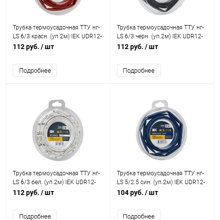
Трубка термоусадочная ТТУ нг-
Трубка термоусадочная ТТУ нг-
LS 6/3 красн. (уп.2м) IEK UDR12-
LS 6/3 черн. (уп.2м) IEK UDR12-
006-003-002-K04-T
006-003-002-K02-T
112 руб.
/ шт
112 руб.
/ шт
Подробнее
Подробнее
Трубка термоусадочная ТТУ нг-
Трубка термоусадочная ТТУ нг-
LS 6/3 бел. (уп.2м) IEK UDR12-
LS 5/2.5 син. (уп.2м) IEK UDR12-
006-003-002-K01-T
005-D25-002-K07-T
112 руб.
/ шт
104 руб.
/ шт
Подробнее
Подробнее