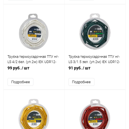
Трубка термоусадочная ТТУ нг-
Трубка термоусадочная ТТУ нг-
LS 4/2 бел. (уп.2м) IEK UDR12-
LS 3/1.5 зел. (уп.2м) IEK UDR12-
004-002-002-K01-T
003-D15-002-K06-T
99 руб.
/ шт
91 руб.
/ шт
Подробнее
Подробнее