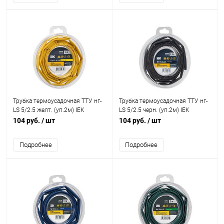
Трубка термоусадочная ТТУ нг-
Трубка термоусадочная ТТУ нг-
LS 5/2.5 желт. (уп.2м) IEK
LS 5/2.5 черн. (уп.2м) IEK
UDR12-005-D25-002-K05-T
UDR12-005-D25-002-K02-T
104 руб.
/ шт
104 руб.
/ шт
Подробнее
Подробнее