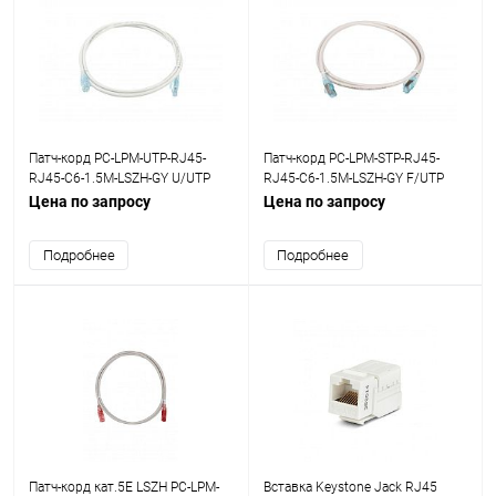
Патч-корд PC-LPM-UTP-RJ45-
Патч-корд PC-LPM-STP-RJ45-
RJ45-C6-1.5M-LSZH-GY U/UTP
RJ45-C6-1.5M-LSZH-GY F/UTP
кат.6 LSZH 1.5м сер. Hyperline
экранир. кат.6 LSZH 1.5м сер.
Цена по запросу
Цена по запросу
42237
Hyperline 42374
Подробнее
Подробнее
Патч-корд кат.5E LSZH PC-LPM-
Вставка Keystone Jack RJ45