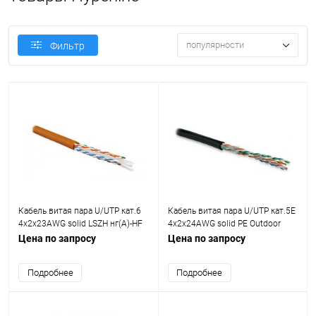
популярности
Фильтр
Кабель витая пара U/UTP кат.6
Кабель витая пара U/UTP кат.5E
4х2х23AWG solid LSZH нг(А)-HF
4х2х24AWG solid PE Outdoor
UUTP4-C6-S23-IN-LSZH-OR-305
UUTP4-C5E-S24-OUT-PE-BK-500
Цена по запросу
Цена по запросу
оранж. (м) Hyperline 47461
черн. (м) Hyperline 49118
Подробнее
Подробнее