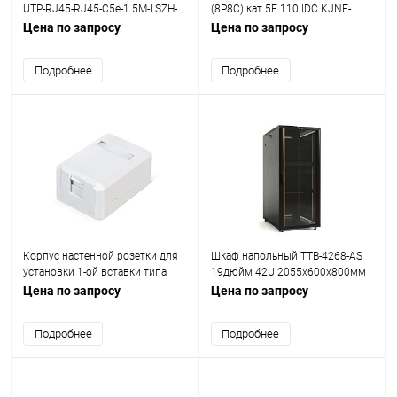
UTP-RJ45-RJ45-C5e-1.5M-LSZH-
(8P8C) кат.5E 110 IDC KJNE-
GY 1.5м сер. Hyperline 42271
8P8C-C5e-90-WH заделка с
Цена по запросу
Цена по запросу
помощью NE-TOOL бел.
Hyperline 46653
Подробнее
Подробнее
Корпус настенной розетки для
Шкаф напольный TTB-4268-AS
установки 1-ой вставки типа
19дюйм 42U 2055х600х800мм
Keystone Jack Д WRline WR-MB-1
перед. стекл. дверь со стальн.
Цена по запросу
Цена по запросу
бел. Hyperline 505219
перф. боковинами задн. дверь
сплошная ручка с замком
Подробнее
Подробнее
крыша нового типа черн. (RAL
9004) Hyperline 392682