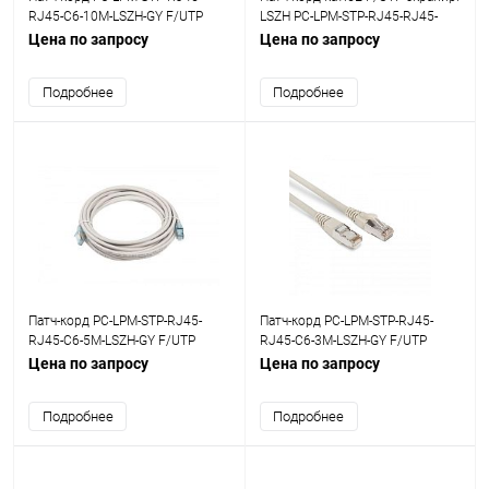
RJ45-C6-10M-LSZH-GY F/UTP
LSZH PC-LPM-STP-RJ45-RJ45-
экран. кат.6 LSZH 10м сер.
C5e-5M-LSZH-GY 5м сер.
Цена по запросу
Цена по запросу
Hyperline 42409
Hyperline 42339
Подробнее
Подробнее
Патч-корд PC-LPM-STP-RJ45-
Патч-корд PC-LPM-STP-RJ45-
RJ45-C6-5M-LSZH-GY F/UTP
RJ45-C6-3M-LSZH-GY F/UTP
экран. кат.6 LSZH 5м сер.
экран. кат.6 LSZH 3м сер.
Цена по запросу
Цена по запросу
Hyperline 42377
Hyperline 42376
Подробнее
Подробнее