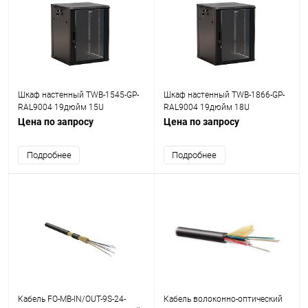
Шкаф настенный TWB-1545-GP-
Шкаф настенный TWB-1866-GP-
RAL9004 19дюйм 15U
RAL9004 19дюйм 18U
775х600х450мм стеклян. дверь
908х600х600мм стекл. дверь с
Цена по запросу
Цена по запросу
с перфорацией по бокам ручка с
перфорацией по бокам ручка с
замком черн. (RAL 9004)
замком черн. (RAL 9004)
Подробнее
Подробнее
(разобранный) Hyperline 392639
(разобранный) Hyperline 392642
Кабель FO-MB-IN/OUT-9S-24-
Кабель волоконно-оптический