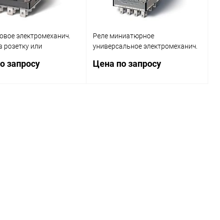
овое электромеханич.
Реле миниатюрное
 розетку или
универсальное электромеханич.
ики Faston 187
монтаж в розетку 4CO 7А AgNi
о запросу
Цена по запросу
мм) 3CO 16А AgCdO 24В
36В AC RTI опции: кнопка тест +
пции: кнопка тест +
мех.индикатор FINDER
катор + диод + LED
553480360040
623390240074
Запросить цену
Запросить цену
ь в 1 клик
Сравнение
Купить в 1 клик
Сравнение
ранное
В наличии
В избранное
В наличии