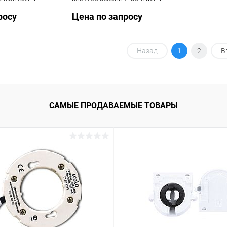
онечники Faston
розетку или наконечники Faston
росу
Цена по запросу
 12А AgNi 220В
(4.8х0.5мм) 4CO 12А AgNi 48В DC
ет FINDER
RTI опции: нет FINDER
563490480000
Назад
1
2
В
осить цену
Запросить цену
ик
Сравнение
Купить в 1 клик
Сравнение
В наличии
В избранное
В наличии
САМЫЕ ПРОДАВАЕМЫЕ ТОВАРЫ