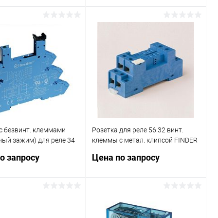
. клипса 094.71 син.
94049SMA
Запросить цену
Запросить цену
ь в 1 клик
Сравнение
Купить в 1 клик
Сравнение
ранное
В наличии
В избранное
В наличии
с безвинт. клеммами
Розетка для реле 56.32 винт.
ый зажим) для реле 34
клеммы с метал. клипсой FINDER
В AC/DC в комплекте
9672SMA
о запросу
Цена по запросу
 клипса LED FINDER
4
Запросить цену
Запросить цену