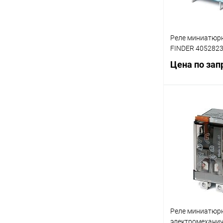
Реле миниатюрн
FINDER 405282
Цена по зап
Запр
Купить в 1 кл
В избранное
Реле миниатюр
электромеханич