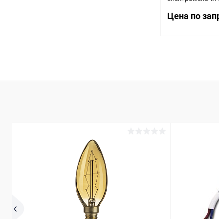
розетку или нак
Цена по зап
(4.8х0.5мм) 2CO
DC RTI опции: н
563292200000
Запр
Купить в 1 кл
В избранное