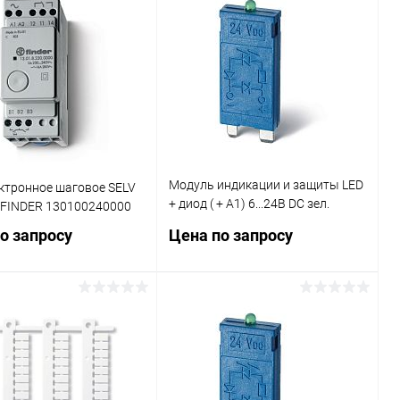
Модуль индикации и защиты LED
ктронное шаговое SELV
+ диод ( + A1) 6...24В DC зел.
 FINDER 130100240000
FINDER 9901902499
о запросу
Цена по запросу
Запросить цену
Запросить цену
ь в 1 клик
Сравнение
Купить в 1 клик
Сравнение
ранное
В наличии
В избранное
В наличии