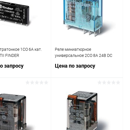
ь в 1 клик
Сравнение
Купить в 1 клик
Сравнение
ранное
В наличии
В избранное
В наличии
тратонкое 1CO 6А кат.
Реле миниатюрное
TII FINDER
универсальное 2CO 8А 24В DC
40010
FINDER 405290240000
о запросу
Цена по запросу
Запросить цену
Запросить цену
ь в 1 клик
Сравнение
Купить в 1 клик
Сравнение
ранное
В наличии
В избранное
В наличии