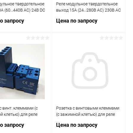
дульное твердотельное
Реле модульное твердотельное
А (60…440В AC) 24В DC
выход 15А (24…280В AC) 230В AC
"Произвольн. включ."
функция "Включ. при пересечении
о запросу
Цена по запросу
лем. реле IP20 FINDER
нуля" 22.5мм клем. реле IP20
48051
FINDER 771182308250
Запросить цену
Запросить цену
ь в 1 клик
Сравнение
Купить в 1 клик
Сравнение
ранное
В наличии
В избранное
В наличии
с винт. клеммами (с
Розетка с винтовыми клеммами
й клетью) для реле
(с зажимной клетью) для реле
.34 таймера 85.02 85.04
40.51; 40.52; 40.61; 40.62 с метал.
о запросу
Цена по запросу
6.00 99.02 в комплекте
клипсой FINDER 95059SMA