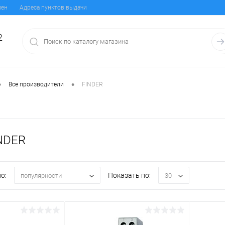
мен
Адреса пунктов выдачи
2
•
•
Все производители
FINDER
NDER
о:
Показать по:
популярности
30