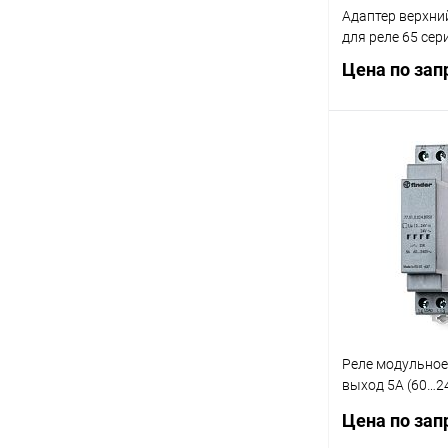
Адаптер верхни
для реле 65 сер
Цена по зап
Запр
Купить в 1 кл
В избранное
Реле модульное
выход 5А (60…2
110...240В AC ф
Цена по зап
при пересечении