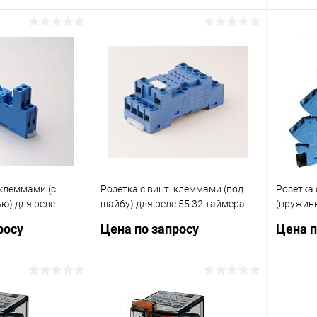
0182308050
094.71 син. FINDER 94749SMA
металлич
FINDER 
осить цену
Запросить цену
ик
Сравнение
Купить в 1 клик
Сравнение
Купит
В наличии
В избранное
В наличии
В изб
 клеммами (с
Розетка с винт. клеммами (под
Розетка 
ю) для реле
шайбу) для реле 55.32 таймера
(пружинн
.80 в комплекте
85.02 модули 99.01 в комплекте
серии 24
росу
Цена по запросу
Цена п
а 095.71 син.
металлич. клипса 094.71 син.
пластик.
MA
FINDER 9472SMA
9351002
осить цену
Запросить цену