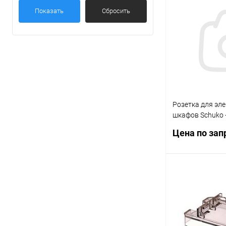
Показать
Сбросить
Розетка для эл
шкафов Schuko 
IP20 опции LED 
Цена по зап
7U0082300012
Запр
Купить в 1 кл
В избранное