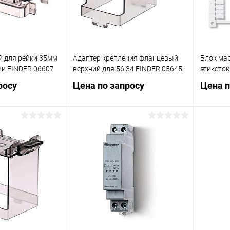
й для рейки 35мм
Адаптер крепления фланцевый
Блок мар
ии FINDER 06607
верхний для 56.34 FINDER 05645
этикеток
росу
Цена по запросу
Цена п
осить цену
Запросить цену
ик
Сравнение
Купить в 1 клик
Сравнение
Купит
В наличии
В избранное
В наличии
В изб