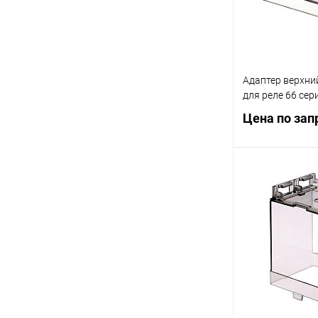
Адаптер верхни
для реле 66 сер
Цена по зап
Запр
Купить в 1 кл
В избранное