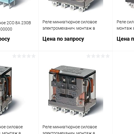
Реле миниатюрное силовое
Реле сил
ое 2CO 8А 230В
электромеханич. монтаж в
монтаж в
300000
розетку или наконечники Faston
наконечн
росу
Цена по запросу
Цена п
(4.8х0.5мм) 4CO 12А AgNi 24В DC
(4.8х0.5
RTI опции: нет FINDER
DC RTI о
563490240000
мех.инди
FINDER 
осить цену
Запросить цену
ик
Сравнение
Купить в 1 клик
Сравнение
Купит
В наличии
В избранное
В наличии
В изб
ное силовое
Реле миниатюрное силовое
. монтаж в
электромеханич. монтаж в