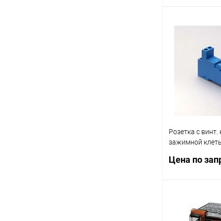
IP20 FINDER 77
Запр
Купить в 1 кл
В избранное
Розетка с винт.
зажимной клеть
40.31 модули 99
Цена по зап
металлич. клипс
FINDER 95833S
Запр