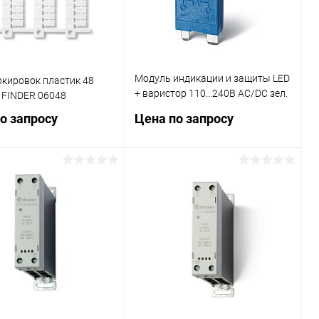
Модуль индикации и защиты LED
кировок пластик 48
+ варистор 110...240В AC/DC зел.
 FINDER 06048
FINDER 9901023098
о запросу
Цена по запросу
Запросить цену
Запросить цену
ь в 1 клик
Сравнение
Купить в 1 клик
Сравнение
ранное
В наличии
В избранное
В наличии