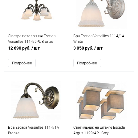
Люстра потолочная Escada
Бра Escada Versailles 1114/1A
Versailles 1114/5PL Bronze
White
12 690 руб.
/ шт
3 050 руб.
/ шт
Подробнее
Подробнее
Бра Escada Versailles 1114/1A
Светильник на штанге Escada
Bronze
Argus 1129/4PL Grey