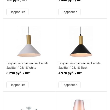
200 руб.
/ шт
2 440 руб.
/ шт
Подробнее
Подробнее
Подвесной светильник Escada
Подвесной светильник Escada
Sagitta 1108/1S White
Sagitta 1108/1S Black
3 290 руб.
/ шт
4 970 руб.
/ шт
Подробнее
Подробнее