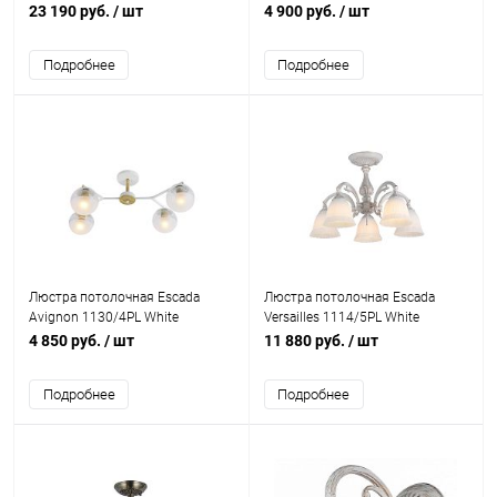
23 190 руб.
/ шт
4 900 руб.
/ шт
Подробнее
Подробнее
Люстра потолочная Escada
Люстра потолочная Escada
Avignon 1130/4PL White
Versailles 1114/5PL White
4 850 руб.
/ шт
11 880 руб.
/ шт
Подробнее
Подробнее