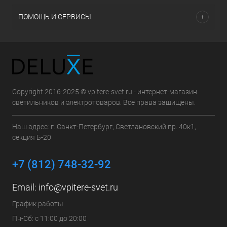
ПОМОЩЬ И СЕРВИСЫ
Copyright 2016-2025 © vpitere-svet.ru - интернет-магазин
светильников и электротоваров. Все права защищены.
Наш адрес: г. Санкт-Петербург, Светлановский пр. 40к1,
секция Б-20
+7 (812) 748-32-92
Email:
info@vpitere-svet.ru
График работы
Пн-Сб: с 11:00 до 20:00