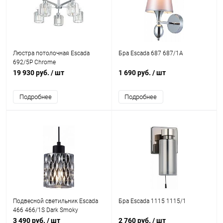
Люстра потолочная Escada
Бра Escada 687 687/1A
692/5P Chrome
19 930 руб.
/ шт
1 690 руб.
/ шт
Подробнее
Подробнее
Подвесной светильник Escada
Бра Escada 1115 1115/1
466 466/1S Dark Smoky
3 490 руб.
/ шт
2 760 руб.
/ шт