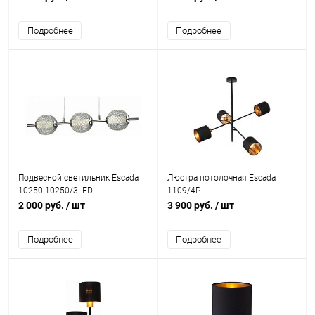
Подробнее
Подробнее
Подвесной светильник Escada
Люстра потолочная Escada
10250 10250/3LED
1109/4P
2 000 руб.
/ шт
3 900 руб.
/ шт
Подробнее
Подробнее