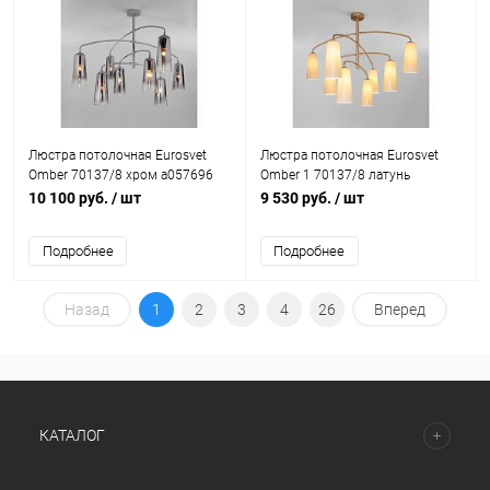
Люстра потолочная Eurosvet
Люстра потолочная Eurosvet
Omber 70137/8 хром a057696
Omber 1 70137/8 латунь
a057695
10 100 руб.
/ шт
9 530 руб.
/ шт
Подробнее
Подробнее
Назад
1
2
3
4
26
Вперед
КАТАЛОГ