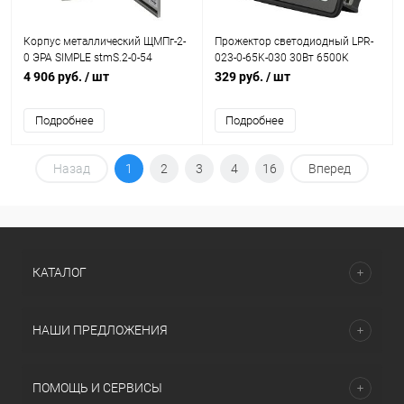
Корпус металлический ЩМПг-2-
Прожектор светодиодный LPR-
0 ЭРА SIMPLE stmS.2-0-54
023-0-65K-030 30Вт 6500К
(500х400х220мм) IP54 У2 ЭРА
2400лм IP65 уличный Эра
4 906 руб.
/ шт
329 руб.
/ шт
Б0057149
Б0052023
Подробнее
Подробнее
Назад
1
2
3
4
16
Вперед
КАТАЛОГ
НАШИ ПРЕДЛОЖЕНИЯ
ПОМОЩЬ И СЕРВИСЫ