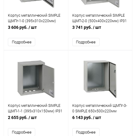
Корпус металлический SIMPLE
Корпус металлический SIMPLE
ЩМПг-1-0 (395х310х220мм)
ЩМП-2-0 (500х400х220мм) IP31
IP54 У2 Эра Б0057148
УХЛ3 Эра Б0057144
3 606 руб.
/ шт
3 741 руб.
/ шт
Подробнее
Подробнее
Корпус металлический SIMPLE
Корпус металлический ЩМПг-3-
ЩМП-1-1 (395х310х150мм) IP31
0 SIMPLE 650х500х220мм
УХЛ3 Эра Б0057143
stmS.3-0-54 IP54 У2 ЭРА
2 655 руб.
/ шт
6 143 руб.
/ шт
Б0057150
Подробнее
Подробнее