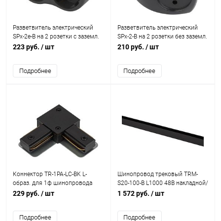
Разветвитель электрический
Разветвитель электрический
SPx-2e-B на 2 розетки с заземл.
SPx-2-B на 2 розетки без заземл.
16А черн. Эра Б0059722
10А черн. Эра Б0059720
223 руб.
/ шт
210 руб.
/ шт
Подробнее
Подробнее
Коннектор TR-1PA-LС-BK L-
Шинопровод трековый TRM-
образ. для 1ф шинопровода
S20-100-B L1000 48В накладной/
черн. Эра Б0054466
подвесной магнитн. NOVA черн.
229 руб.
/ шт
1 572 руб.
/ шт
Эра Б0054838
Подробнее
Подробнее