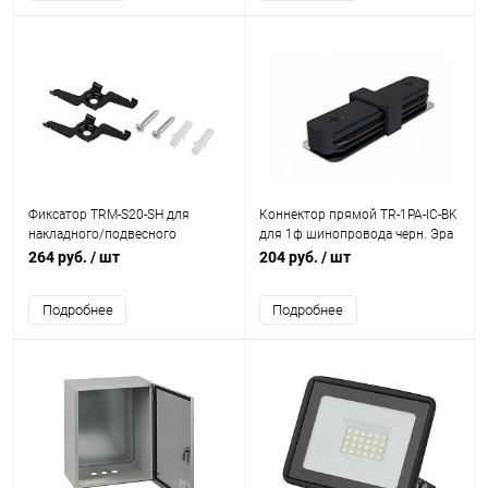
Фиксатор TRM-S20-SH для
Коннектор прямой TR-1PA-IC-BK
накладного/подвесного
для 1ф шинопровода черн. Эра
магнитн. шинопровода TRM-S20
Б0054464
264 руб.
/ шт
204 руб.
/ шт
NOVA 48В черн. Эра Б0054785
Подробнее
Подробнее