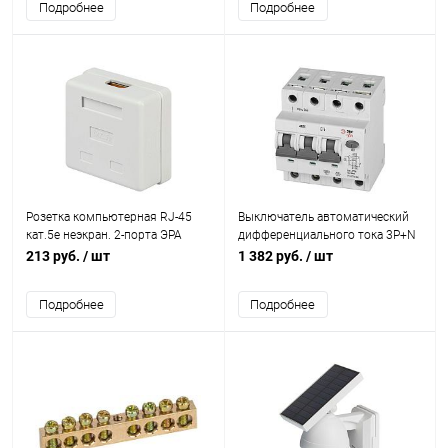
Подробнее
Подробнее
электронное Эра Б0057795
Розетка компьютерная RJ-45
Выключатель автоматический
кат.5e неэкран. 2-порта ЭРА
дифференциального тока 3P+N
Б0056902
C16 30мА тип АC защита 230В
213 руб.
/ шт
1 382 руб.
/ шт
АВДТ 4.5кА PRO
D32E4C16АC30P АД32
Подробнее
Подробнее
электронное Эра Б0057797