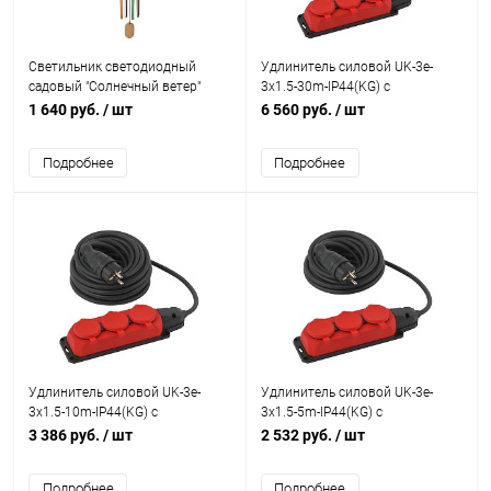
Светильник светодиодный
Удлинитель силовой UK-3e-
садовый "Солнечный ветер"
3x1.5-30m-IP44(KG) с
ERASF22-46 RGB 6LED 70см
заземлением 3 розетки каучук
1 640 руб.
/ шт
6 560 руб.
/ шт
d13.5см на солнечн. батарее
30м КГ 3х1.5кв.мм IP44 Эра
Эра Б0057664
Б0057582
Подробнее
Подробнее
Удлинитель силовой UK-3e-
Удлинитель силовой UK-3e-
3x1.5-10m-IP44(KG) с
3x1.5-5m-IP44(KG) с
заземлением 3 розетки каучук
заземлением 3 розетки каучук
3 386 руб.
/ шт
2 532 руб.
/ шт
10м КГ 3х1.5кв.мм IP44 Эра
5м КГ 3х1.5кв.мм IP44 Эра
Б0057580
Б0057579
Подробнее
Подробнее