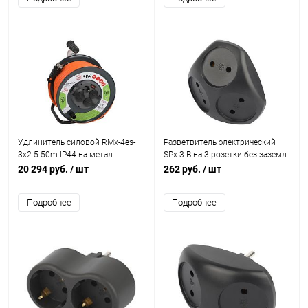
Удлинитель силовой RMx-4es-
Разветвитель электрический
3x2.5-50m-IP44 на метал.
SPx-3-B на 3 розетки без заземл.
катушке с заземлением с
10А черн. Эра Б0059721
20 294 руб.
/ шт
262 руб.
/ шт
выключателем 4 розетки 50м
ПВС Эра Б0052922
Подробнее
Подробнее