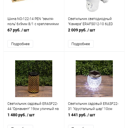
Шина NO-122-14 PEN "земля-
Светильник светодиодный
ноль" 6х9мм 8/1 с креплениями
"Камера" ERAFS012-10 6LED
по центру латунь ЭРА Б0047228
8х24см фасадный на солнечн.
67 руб.
/ шт
2 009 руб.
/ шт
батарее с датчиком движения
ЭРА Б0057600
Подробнее
Подробнее
Светильник садовый ERASF22-
Светильник садовый ERASF22-
44 "Орнамент" 19см уличный на
31 "Хрустальный шар" 10см
солнечн. батареях Эра
уличный на солнечн. батареях
1 480 руб.
/ шт
1 441 руб.
/ шт
Б0053446
Эра Б0053378