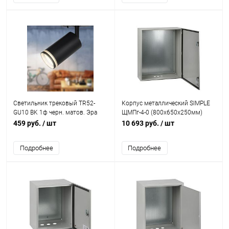
Светильник трековый TR52-
Корпус металлический SIMPLE
GU10 BK 1ф черн. матов. Эра
ЩМПг-4-0 (800х650х250мм)
Б0054166
IP54 У2 Эра Б0057151
459 руб.
/ шт
10 693 руб.
/ шт
Подробнее
Подробнее