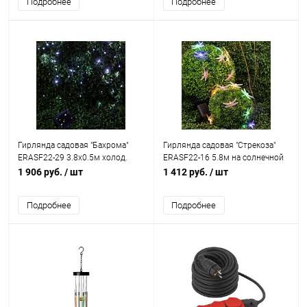
Подробнее
Подробнее
Гирлянда садовая "Бахрома"
Гирлянда садовая "Стрекоза"
ERASF22-29 3.8х0.5м холод.
ERASF22-16 5.8м на солнечной
бел. на солнечной батарее Эра
батарее Эра Б0053365
1 906 руб.
/ шт
1 412 руб.
/ шт
Б0053373
Подробнее
Подробнее